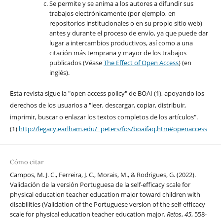
Se permite y se anima a los autores a difundir sus
trabajos electrónicamente (por ejemplo, en
repositorios institucionales o en su propio sitio web)
antes y durante el proceso de envío, ya que puede dar
lugar a intercambios productivos, así como a una
citación más temprana y mayor de los trabajos
publicados (Véase
The Effect of Open Access
) (en
inglés).
Esta revista sigue la "open access policy" de BOAI (1), apoyando los
derechos de los usuarios a "leer, descargar, copiar, distribuir,
imprimir, buscar o enlazar los textos completos de los artículos".
(1)
http://legacy.earlham.edu/~peters/fos/boaifaq.htm#openaccess
Cómo citar
Campos, M. J. C., Ferreira, J. C., Morais, M., & Rodrigues, G. (2022).
Validación de la versión Portuguesa de la self-efficacy scale for
physical education teacher education major toward children with
disabilities (Validation of the Portuguese version of the self-efficacy
scale for physical education teacher education major.
Retos
,
45
, 558-