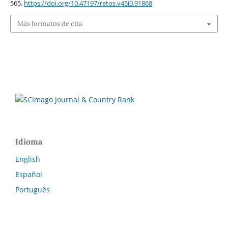
565.
https://doi.org/10.47197/retos.v45i0.91868
Más formatos de cita
Idioma
English
Español
Português