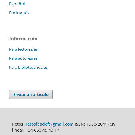
Español
Português
Información
Para lectores/as
Para autores/as
Para bibliotecarios/as
Enviar un artículo
Retos.
retosfeadef@gmail.com
ISSN: 1988-2041 (en
línea). +34 650 45 43 17