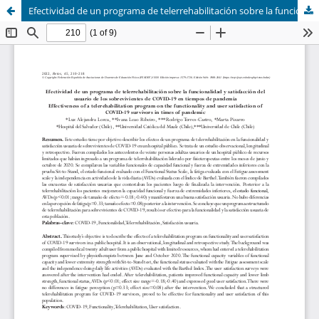
Efectividad de un programa de telerrehabilitación sobre la funcionalidad y satisfacción del usuario de los sobrevivientes de COVID-19 en tiempos de pandemia (Effectiveness of a telerehabilitation program on the functionality and user satisfaction of COVI