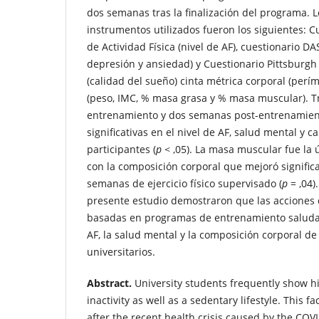
dos semanas tras la finalización del programa. L
instrumentos utilizados fueron los siguientes: C
de Actividad Física (nivel de AF), cuestionario DA
depresión y ansiedad) y Cuestionario Pittsburgh
(calidad del sueño) cinta métrica corporal (perí
(peso, IMC, % masa grasa y % masa muscular). 
entrenamiento y dos semanas post-entrenamien
significativas en el nivel de AF, salud mental y c
participantes (
p
< ,05). La masa muscular fue la 
con la composición corporal que mejoró signific
semanas de ejercicio físico supervisado (
p
= ,04)
presente estudio demostraron que las acciones 
basadas en programas de entrenamiento saludab
AF, la salud mental y la composición corporal de
universitarios.
Abstract.
University students frequently show hi
inactivity as well as a sedentary lifestyle. This 
after the recent health crisis caused by the COVI