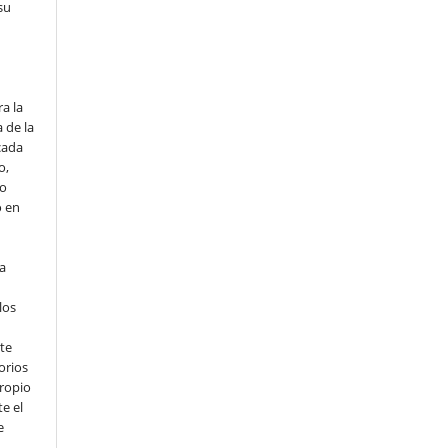
su
o
a la
 de la
cada
o,
io
o en
ta
los
te
orios
propio
e el
e