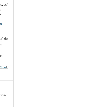
s, así
s
s
en
cy" de
os
os
/fos/b
stia-