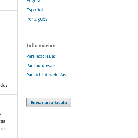
English
Español
Português
Información
Para lectores/as
Para autores/as
Para bibliotecarios/as
adas
Enviar un artículo
s-
tiá
osa-