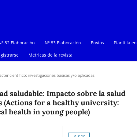
Nº 82 Elaboración
Nº 83 Elaboración
Envíos
Plantilla en
gistrarse
Metricas de la revista
ácter científico: investigaciones básicas y/o aplicadas
ad saludable: Impacto sobre la salud
s (Actions for a healthy university:
al health in young people)
PDF