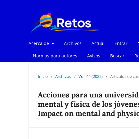
Acerca de
Archivos
Actual
Entrar
Normas para autores
Avisos
Buscar
Re
Inicio
/
Archivos
/
Vol. 44 (2022)
/
Artículos de car
Acciones para una universid
mental y física de los jóvene
Impact on mental and physic