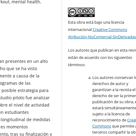
rkout, mental health,
Esta obra está bajo una licencia
internacional
Creative Commons
Atribución-NoComercial-SinDerivadas
Los autores que publican en esta revi
están de acuerdo con los siguientes
ran presentes en un alto
términos:
cho que se ha visto
emente a causa de la
Los autores conservan l
programas de las
derechos de autor y
garantizan a la revista el
posible estrategia para
derecho de ser la prime
studio piloto fue analizar
publicación de su obra, e
re el nivel de actividad
estará simultáneament
 en estudiantes
sujeto a la licencia de
o longitudinal de medidas
reconocimiento de
Crea
Commons
que permite 
tres momentos
terceros compartir la ob
to, tras su finalización y