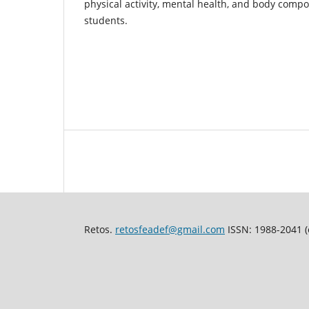
physical activity, mental health, and body compos
students.
Retos.
retosfeadef@gmail.com
ISSN: 1988-2041 (e