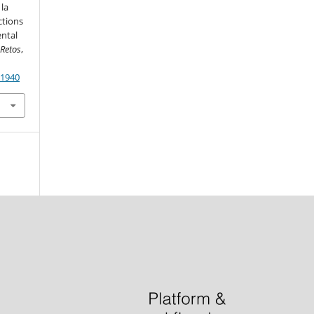
la
ctions
ental
.
Retos
,
91940