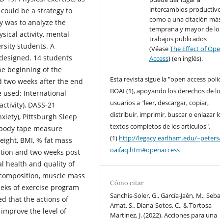
intercambios productivo
 could be a strategy to
como a una citación má
dy was to analyze the
temprana y mayor de lo
sical activity, mental
trabajos publicados
rsity students. A
(Véase
The Effect of Op
designed. 14 students
Access
) (en inglés).
he beginning of the
Esta revista sigue la "open access poli
d two weeks after the end
BOAI (1), apoyando los derechos de l
 used: International
usuarios a "leer, descargar, copiar,
activity), DASS-21
distribuir, imprimir, buscar o enlazar l
nxiety), Pittsburgh Sleep
textos completos de los artículos".
a body tape measure
(1)
http://legacy.earlham.edu/~peters
eight, BMI, % fat mass
oaifaq.htm#openaccess
ntion and two weeks post-
al health and quality of
 composition, muscle mass
Cómo citar
eeks of exercise program
Sanchis-Soler, G., García-Jaén, M., Seba
ed that the actions of
Amat, S., Diana-Sotos, C., & Tortosa-
improve the level of
Martinez, J. (2022). Acciones para una