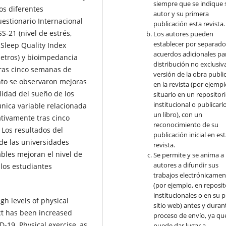
siempre que se indique 
os diferentes
autor y su primera
uestionario Internacional
publicación esta revista.
SS-21 (nivel de estrés,
Los autores pueden
establecer por separad
 Sleep Quality Index
acuerdos adicionales par
metros) y bioimpedancia
distribución no exclusiva
Tras cinco semanas de
versión de la obra publi
to se observaron mejoras
en la revista (por ejempl
alidad del sueño de los
situarlo en un repositor
institucional o publicarl
única variable relacionada
un libro), con un
ativamente tras cinco
reconocimiento de su
. Los resultados del
publicación inicial en es
de las universidades
revista.
les mejoran el nivel de
Se permite y se anima a 
autores a difundir sus
 los estudiantes
trabajos electrónicamen
(por ejemplo, en reposit
institucionales o en su 
gh levels of physical
sitio web) antes y durant
fact has been increased
proceso de envío, ya qu
D-19. Physical exercise, as
puede dar lugar a