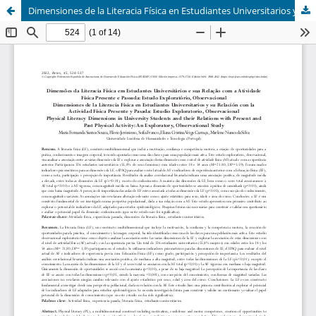
Dimensiones de la Literacia Física en Estudiantes Universitarios y su Relación con la Actividad Física Presente y Pasada: Estudio Exploratorio, Observacional (Physical Literacy Dimensions in University Students and their Relations with Present and Past P