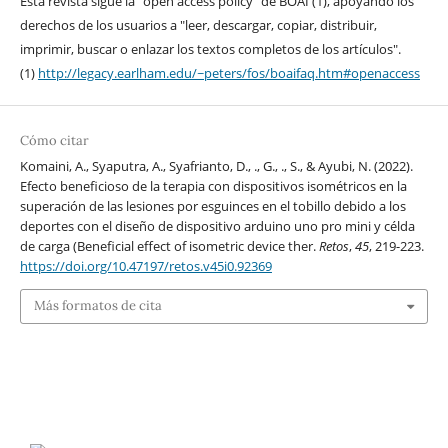
Esta revista sigue la "open access policy" de BOAI (1), apoyando los
derechos de los usuarios a "leer, descargar, copiar, distribuir,
imprimir, buscar o enlazar los textos completos de los artículos".
(1)
http://legacy.earlham.edu/~peters/fos/boaifaq.htm#openaccess
Cómo citar
Komaini, A., Syaputra, A., Syafrianto, D., ., G., ., S., & Ayubi, N. (2022).
Efecto beneficioso de la terapia con dispositivos isométricos en la
superación de las lesiones por esguinces en el tobillo debido a los
deportes con el diseño de dispositivo arduino uno pro mini y célda
de carga (Beneficial effect of isometric device ther.
Retos
,
45
, 219-223.
https://doi.org/10.47197/retos.v45i0.92369
Más formatos de cita