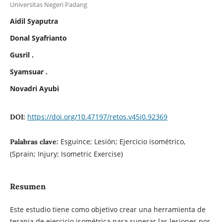
Universitas Negeri Padang
Aidil Syaputra
Donal Syafrianto
Gusril .
Syamsuar .
Novadri Ayubi
https://doi.org/10.47197/retos.v45i0.92369
DOI:
Esguince; Lesión; Ejercicio isométrico,
Palabras clave:
(Sprain; Injury; Isometric Exercise)
Resumen
Este estudio tiene como objetivo crear una herramienta de
terapia de ejercicio isométrica para superar las lesiones por