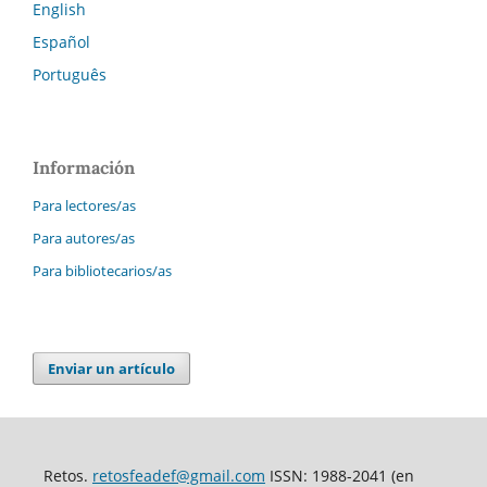
English
Español
Português
Información
Para lectores/as
Para autores/as
Para bibliotecarios/as
Enviar un artículo
Retos.
retosfeadef@gmail.com
ISSN: 1988-2041 (en