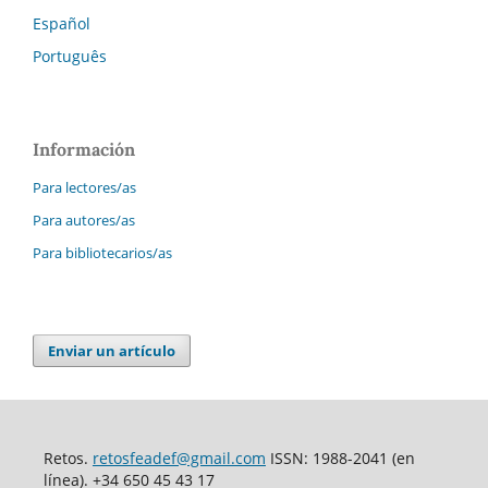
Español
Português
Información
Para lectores/as
Para autores/as
Para bibliotecarios/as
Enviar un artículo
Retos.
retosfeadef@gmail.com
ISSN: 1988-2041 (en
línea). +34 650 45 43 17