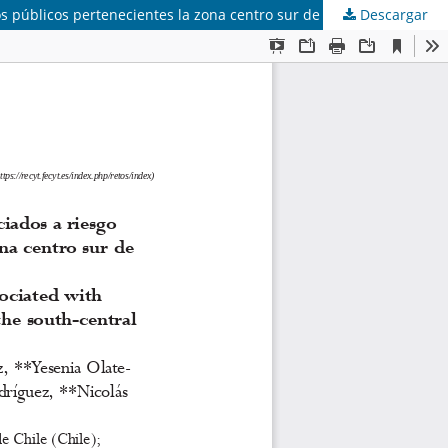
Descargar
Prevalencia de malnutrición por exceso y cambios antropométricos asociados a riesgo cardiometabólico en escolares de colegios públicos pertenecientes la zona centro sur de Chile con una alta densidad rural y de bajos ingresos (Prevalence of malnutrition