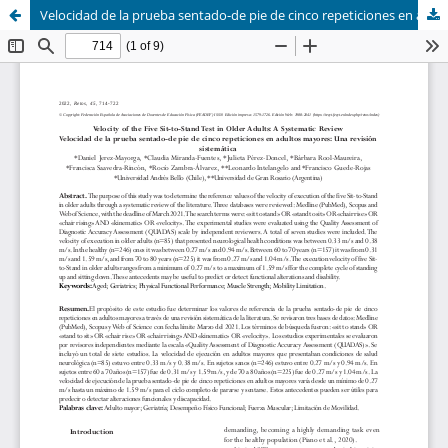
Velocidad de la prueba sentado-de pie de cinco repeticiones en adultos mayores: Una revisión sistemática (Velocity of the Five Sit-to-Stand Test in Older Adults: A Systematic Review)