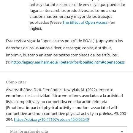
antes y durante el proceso de envío, ya que puede dar
lugar a intercambios productivos, así como a una
citación más temprana y mayor de los trabajos
publicados (Véase
The Effect of Open Access
) (en
inglés).
Esta revista sigue la "open access policy" de BOAI (1), apoyando los
derechos de los usuarios a "leer, descargar, copiar, distribuir,
imprimir, buscar o enlazar los textos completos de los artículos".
(1)
http://legacy.earlham.edu/~peters/fos/boaifaq.htm#openaccess
Cómo citar
Álvarez-Ibáñez, D., & Fernández-Hawrylak, M. (2022). Impacto
emocional de la actividad física: emociones asociadas a la actividad
física competitiva y no competitiva en educación primaria
(Emotional impact of physical activity: emotions associated with
competitive and non-competitive physical activity in p.
Retos
,
45
, 290-
294.
https://doi.org/10.47197/retos.v45i0.92549
Más formatos de cita