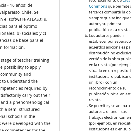
reconocimiento de
Crea
cia= 16 años) de
Commons
que permite 
alparaíso, Chile. Se
terceros compartir la ob
siempre que se indique 
n el software ATLAS.ti 9.
autor y su primera
ias para el óptimo
publicación esta revista.
onales; b) sociales; y c)
Los autores pueden
encias de base para el
establecer por separad
en formación.
acuerdos adicionales par
distribución no exclusiva
versión de la obra publi
 stage of teacher training
en la revista (por ejempl
 possibility to apply
situarlo en un repositor
ol community and
institucional o publicarl
t to understand the
un libro), con un
ompetencies required by
reconocimiento de su
publicación inicial en es
isfactorily carry out their
revista.
gy and a phenomenological
Se permite y se anima a 
th a semi-structured
autores a difundir sus
nal schools in the
trabajos electrónicamen
is were developed with the
(por ejemplo, en reposit
institucionales o en su 
 the competences for the