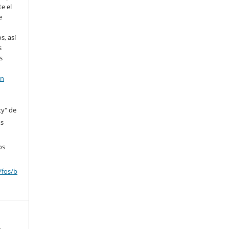
e el
e
s, así
s
s
en
cy" de
os
os
/fos/b