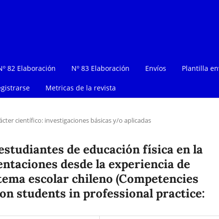
Nº 82 Elaboración
Nº 83 Elaboración
Envíos
Plantilla en
gistrarse
Metricas de la revista
ácter científico: investigaciones básicas y/o aplicadas
studiantes de educación física en la
entaciones desde la experiencia de
tema escolar chileno (Competencies
on students in professional practice: