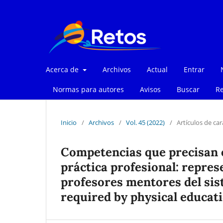
Acerca de
Archivos
Actual
Entrar
Normas para autores
Avisos
Buscar
Re
Inicio
/
Archivos
/
Vol. 45 (2022)
/
Artículos de car
Competencias que precisan e
práctica profesional: repres
profesores mentores del sis
required by physical educati