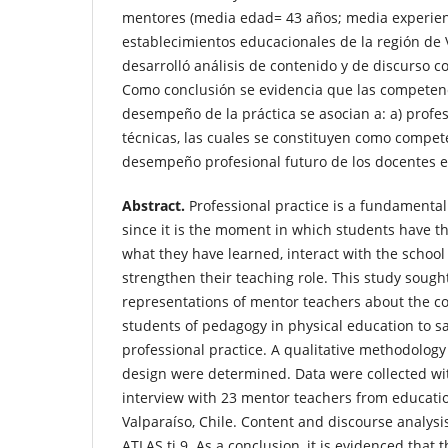
mentores (media edad= 43 años; media experien
establecimientos educacionales de la región de V
desarrolló análisis de contenido y de discurso co
Como conclusión se evidencia que las competenc
desempeño de la práctica se asocian a: a) profesi
técnicas, las cuales se constituyen como compet
desempeño profesional futuro de los docentes 
Abstract.
Professional practice is a fundamental
since it is the moment in which students have the
what they have learned, interact with the scho
strengthen their teaching role. This study sough
representations of mentor teachers about the c
students of pedagogy in physical education to sat
professional practice. A qualitative methodolo
design were determined. Data were collected wi
interview with 23 mentor teachers from educatio
Valparaíso, Chile. Content and discourse analys
ATLAS.ti 9. As a conclusion, it is evidenced that