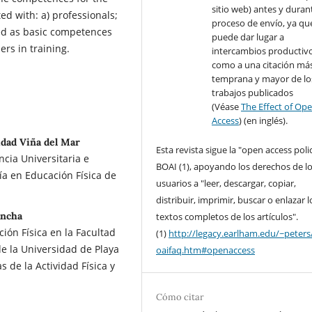
sitio web) antes y durant
ed with: a) professionals;
proceso de envío, ya qu
ted as basic competences
puede dar lugar a
ers in training.
intercambios productivo
como a una citación má
temprana y mayor de lo
trabajos publicados
(Véase
The Effect of Op
Access
) (en inglés).
dad Viña del Mar
Esta revista sigue la "open access poli
cia Universitaria e
BOAI (1), apoyando los derechos de l
ía en Educación Física de
usuarios a "leer, descargar, copiar,
distribuir, imprimir, buscar o enlazar l
Ancha
textos completos de los artículos".
ón Física en la Facultad
(1)
http://legacy.earlham.edu/~peters
de la Universidad de Playa
oaifaq.htm#openaccess
 de la Actividad Física y
Cómo citar