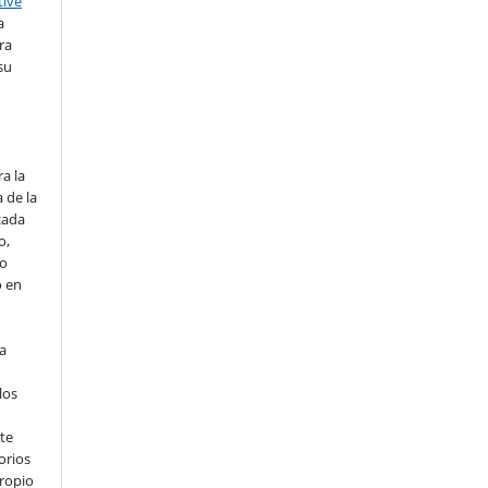
tive
a
ra
su
o
a la
 de la
cada
o,
io
o en
ta
los
te
orios
propio