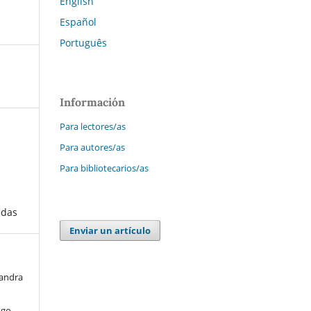
English
Español
Português
Información
Para lectores/as
Para autores/as
Para bibliotecarios/as
adas
Enviar un artículo
jandra
ugo