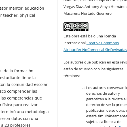
Vargas Díaz, Anthony Araya Hernánde
fesor mentor, educación
Macarena Hurtado Guerrero
or teacher, physical
Esta obra está bajo una licencia
internacional
Creative Commons
Atribución-NoComercial-SinDerivadas
Los autores que publican en esta revi
están de acuerdo con los siguientes
al de la formación
términos:
estudiante tiene la
 con la comunidad escolar
Los autores conservan l
buscó comprender las
derechos de autor y
 las competencias que
garantizan a la revista el
física para realizar
derecho de ser la prime
publicación de su obra, e
determinó una metodología
estará simultáneament
gieron datos con una
sujeto a la licencia de
 a 23 profesores