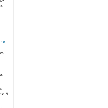
z,
 4.0
.
sta
os
ra
l cuál
e