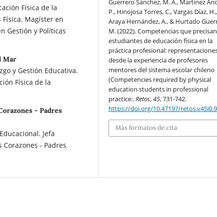
Guerrero Sánchez, M. A., Martínez An
ción Física de la
P., Hinojosa Torres, C., Vargas Díaz, H.
 Física. Magíster en
Araya Hernández, A., & Hurtado Guer
en Gestión y Políticas
M. (2022). Competencias que precisa
estudiantes de educación física en la
práctica profesional: representacione
l Mar
desde la experiencia de profesores
mentores del sistema escolar chileno
zgo y Gestión Educativa.
(Competencies required by physical
ión Física de la
education students in professional
practice:.
Retos
,
45
, 731-742.
https://doi.org/10.47197/retos.v45i0.
Corazones - Padres
Más formatos de cita
Educacional. Jefa
s Corazones - Padres