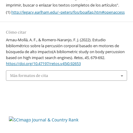
imprimir, buscar o enlazar los textos completos de los artículos".
(1)
http://legacy.earlham.edu/~peters/fos/boaifaq.htm#openaccess
Cómo citar
Arnau-Mollá, A. F., & Romero-Naranjo, F. J. (2022). Estudio
bibliométrico sobre la percusión corporal basado en motores de
búsqueda de alto impacto(A bibliometric study on body percussion
based on high impact search engines).
Retos
,
45
, 679-692.
https://doi.org/10.47197/retos.v45i0.92653
Más formatos de cita