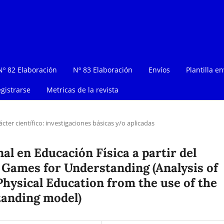
Nº 82 Elaboración
Nº 83 Elaboración
Envíos
Plantilla en
gistrarse
Metricas de la revista
ácter científico: investigaciones básicas y/o aplicadas
al en Educación Física a partir del
 Games for Understanding (Analysis of
Physical Education from the use of the
anding model)