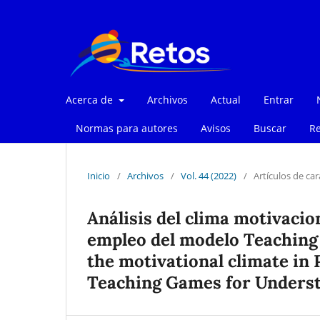
Acerca de
Archivos
Actual
Entrar
Normas para autores
Avisos
Buscar
Re
Inicio
/
Archivos
/
Vol. 44 (2022)
/
Artículos de car
Análisis del clima motivacion
empleo del modelo Teaching
the motivational climate in 
Teaching Games for Underst