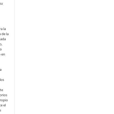
su
o
a la
 de la
cada
o,
io
o en
ta
los
te
orios
propio
e el
e