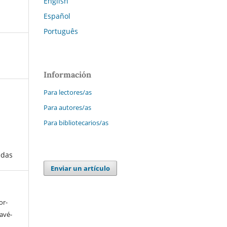
English
Español
Português
Información
Para lectores/as
Para autores/as
Para bibliotecarios/as
adas
Enviar un artículo
or-
ravé-