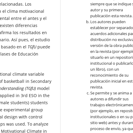
siempre que se indique 
elacionadas. Los
autor y su primera
n el clima motivacional
publicación esta revista.
ntal entre el antes y el
Los autores pueden
existen diferencias
establecer por separad
afirma los resultados en
acuerdos adicionales par
distribución no exclusiva
ario. Así pues, el estudio
versión de la obra publi
o basado en el
TGfU
puede
en la revista (por ejempl
clases de Educación
situarlo en un repositor
institucional o publicarl
un libro), con un
ional climate variable
reconocimiento de su
publicación inicial en es
of basketball in Secondary
revista.
nderstanding (TGfU)
model
Se permite y se anima a 
applied in 3rd ESO in the
autores a difundir sus
female students) students
trabajos electrónicamen
the experimental group
(por ejemplo, en reposit
institucionales o en su 
al design with control
sitio web) antes y durant
ups was used. To analyze
proceso de envío, ya qu
 Motivational Climate in