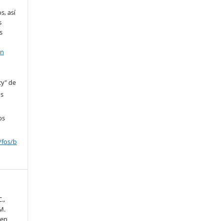
s, así
s
s
en
cy" de
os
os
/fos/b
.,
M.
 en