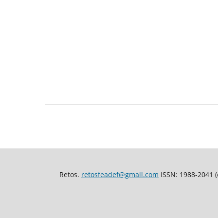
Retos.
retosfeadef@gmail.com
ISSN: 1988-2041 (e