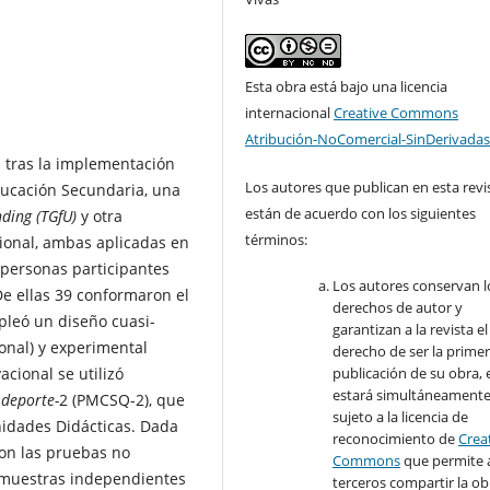
Esta obra está bajo una licencia
internacional
Creative Commons
Atribución-NoComercial-SinDerivadas
l tras la implementación
Los autores que publican en esta revi
ducación Secundaria, una
están de acuerdo con los siguientes
ding (TGfU)
y otra
términos:
ional, ambas aplicadas en
 personas participantes
Los autores conservan l
De ellas 39 conformaron el
derechos de autor y
pleó un diseño cuasi-
garantizan a la revista el
onal) y experimental
derecho de ser la prime
publicación de su obra, e
acional se utilizó
estará simultáneament
 deporte-
2 (PMCSQ-2), que
sujeto a la licencia de
nidades Didácticas. Dada
reconocimiento de
Crea
ron las pruebas no
Commons
que permite 
muestras independientes
terceros compartir la ob