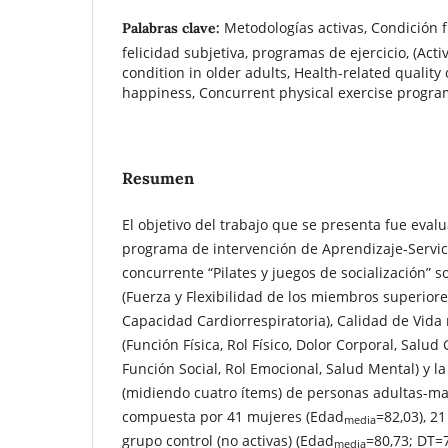
Metodologías activas, Condición fí
Palabras clave:
felicidad subjetiva, programas de ejercicio, (Act
condition in older adults, Health-related quality o
happiness, Concurrent physical exercise program
Resumen
El objetivo del trabajo que se presenta fue evalu
programa de intervención de Aprendizaje-Servicio
concurrente “Pilates y juegos de socialización” s
(Fuerza y Flexibilidad de los miembros superiores
Capacidad Cardiorrespiratoria), Calidad de Vida 
(Función Física, Rol Físico, Dolor Corporal, Salud 
Función Social, Rol Emocional, Salud Mental) y la
(midiendo cuatro ítems) de personas adultas-ma
compuesta por 41 mujeres (Edad
=82,03), 21
media
grupo control (no activas) (Edad
=80,73; DT=7
media