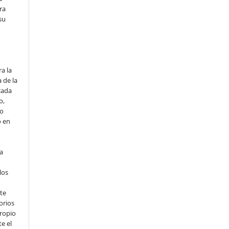
ra
su
o
a la
 de la
cada
o,
io
o en
ta
los
te
orios
propio
e el