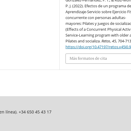
González-Fernández, F. T., & Ruiz-Mon
P. J. (2022). Efectos de un programa d
Aprendizaje-Servicio sobre Ejercicio Fí
concurrente con personas adultas-
mayores: Pilates y juegos de socializa
(Effects of a Concurrent Physical Activ
Service-Learning program with older a
Pilates and socializa.
Retos
,
45
, 704-713
https://doi.org/10.47197/retos.v45i0.
Más formatos de cita
n línea). +34 650 45 43 17