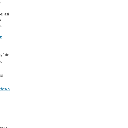
e
s, así
s
s
en
cy" de
os
os
/fos/b