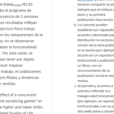
al (Edad
=83,30;
terceros compartir la ob
media
siempre que se indique 
cabo el programa de
autor y su primera
recuencia de 2 sesiones
publicación esta revista.
os resultados reflejan
Los autores pueden
ercicio físico indujo
establecer por separad
 en los componentes de la
acuerdos adicionales par
distribución no exclusiva
go, no se observaron
versión de la obra publi
uaban la funcionalidad
en la revista (por ejempl
l. Por esta razón, se
situarlo en un repositor
ían tener por objeto
institucional o publicarl
recer mejoras
un libro), con un
reconocimiento de su
e trabajo, en poblaciones
publicación inicial en es
bre Pilates y dinámicas
revista.
te sentido.
Se permite y se anima a 
autores a difundir sus
effect of a concurrent
trabajos electrónicamen
and socializing games” on
(por ejemplo, en reposit
institucionales o en su 
the higher and lower limbs,
sitio web) antes y durant
lated Quality of Life