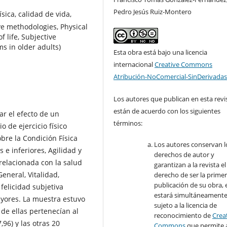
Pedro Jesús Ruiz-Montero
sica, calidad de vida,
ive methodologies, Physical
f life, Subjective
s in older adults)
Esta obra está bajo una licencia
internacional
Creative Commons
Atribución-NoComercial-SinDerivadas
Los autores que publican en esta revi
están de acuerdo con los siguientes
ar el efecto de un
términos:
 de ejercicio físico
obre la Condición Física
Los autores conservan l
 e inferiores, Agilidad y
derechos de autor y
relacionada con la salud
garantizan a la revista el
General, Vitalidad,
derecho de ser la prime
publicación de su obra, e
 felicidad subjetiva
estará simultáneament
yores. La muestra estuvo
sujeto a la licencia de
 de ellas pertenecían al
reconocimiento de
Crea
,96) y las otras 20
Commons
que permite 