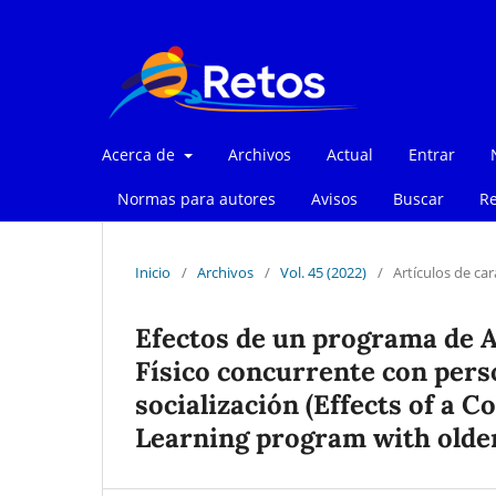
Acerca de
Archivos
Actual
Entrar
Normas para autores
Avisos
Buscar
Re
Inicio
/
Archivos
/
Vol. 45 (2022)
/
Artículos de car
Efectos de un programa de A
Físico concurrente con pers
socialización (Effects of a C
Learning program with older 