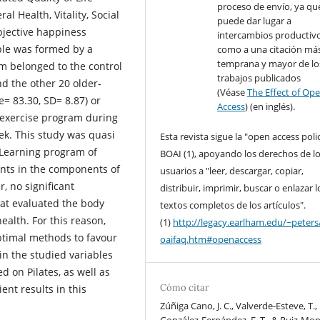
proceso de envío, ya qu
al Health, Vitality, Social
puede dar lugar a
bjective happiness
intercambios productivo
ple was formed by a
como a una citación má
temprana y mayor de lo
m belonged to the control
trabajos publicados
nd the other 20 older-
(Véase
The Effect of Op
= 83.30, SD= 8.87) or
Access
) (en inglés).
l exercise program during
ek. This study was quasi
Esta revista sigue la "open access poli
 Learning program of
BOAI (1), apoyando los derechos de l
ents in the components of
usuarios a "leer, descargar, copiar,
, no significant
distribuir, imprimir, buscar o enlazar l
at evaluated the body
textos completos de los artículos".
ealth. For this reason,
(1)
http://legacy.earlham.edu/~peters
optimal methods to favour
oaifaq.htm#openaccess
in the studied variables
d on Pilates, as well as
Cómo citar
ent results in this
Zúñiga Cano, J. C., Valverde-Esteve, T.,