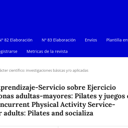
Nº 82 Elaboración
Nº 83 Elaboración
Envíos
Plantilla en
gistrarse
Metricas de la revista
ácter científico: investigaciones básicas y/o aplicadas
prendizaje-Servicio sobre Ejercicio
onas adultas-mayores: Pilates y juegos 
oncurrent Physical Activity Service-
adults: Pilates and socializa