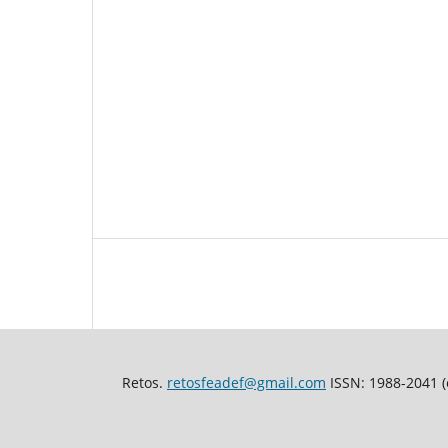
Retos.
retosfeadef@gmail.com
ISSN: 1988-2041 (e