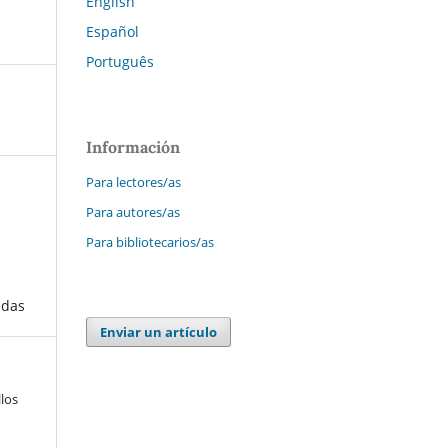
English
Español
Português
Información
Para lectores/as
Para autores/as
Para bibliotecarios/as
adas
Enviar un artículo
los
,