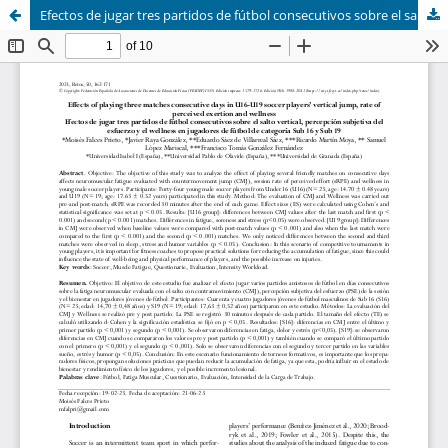
Efectos de jugar tres partidos de fútbol consecutivos sobre el salto vertical, percepción subjetiva del es-fuerzo y el wellness en jugadores de fútbol de categoría Sub 16 y Sub 19 (Effects of playing three matches consecutive days in U16-U19 soccer players’ vertical jump, rate of perceived exertion and wellness)