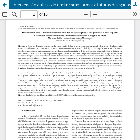
Intervención ante la violencia: cómo formar a futuros delegados/as de protección en el deporte (Violence intervention: how to train future protection delegates in sport)