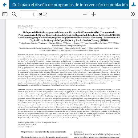
Guía para el diseño de programas de intervención en población con obesidad: Documento de Posicionamiento del Grupo Ejercicio Físico de la Sociedad Española de Estudio de la Obesidad (SEEDO) (Guide for designing intervention programs for populations with obesity: Positioning Document by the Physical Exercise Group of the Spanish Society for the Study of Obesity (SEEDO))