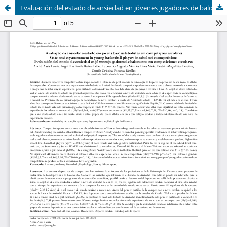
Evaluación del estado de ansiedad en jóvenes jugadores de baloncesto en competiciones escolares (State anxiety assessment in young basketball players in scholastic competitions)