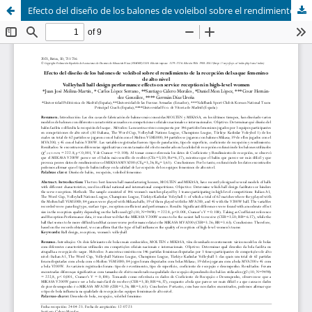
Efecto del diseño de los balones de voleibol sobre el rendimiento de la recepción del saque femenino de alto nivel (Volleyball ball design performance effects on service reception in high-level women)