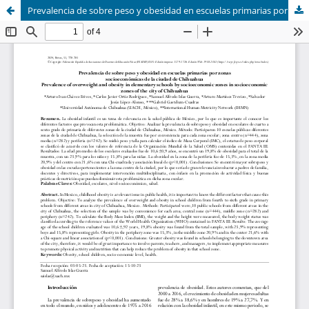
Prevalencia de sobre peso y obesidad en escuelas primarias por zonas socioeconómicas de la ciudad de Chihuahua (Prevalence of overweight and obesity in elementary schools by socioeconomic zones in socioeconomic zones of the city of Chihuahua)