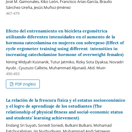
José M. Gamonales, Kiko León, Francisco Arias-García, Braulio
Sánchez-Ureña, Jesús Muñoz-Jiménez
467-479
Efecto del entrenamiento en bicicleta ergométrica
utilizando diferentes intensidades en el aumento de la
hormona catecolamina en mujeres con sobrepeso (Effect of
cycle ergometer training using different intensities in
increasing catecholamine hormone of overweight females)
Nining Widyah Kusnanik, Tutur Jatmiko, Rizky Sota Dyaksa, Novadri
Ayubi , Cyuzuzo Callixte, Muhammad Aljunaid, Abd. Muin
490-493
PDF (Inglés)
La relación de la frescura física y el estatus socioeconómico
y el logro de aprendizaje de los estudiantes (The
relationship of physical fitness and social-economic status
and students’ learning achievement)
Endang Sri Suyati, Sonedi Sonedi, Bulkani Bulkani, Mohamad
Fatchurahman, Iin Nurbudiyani, Muhammad Andi Setiawan