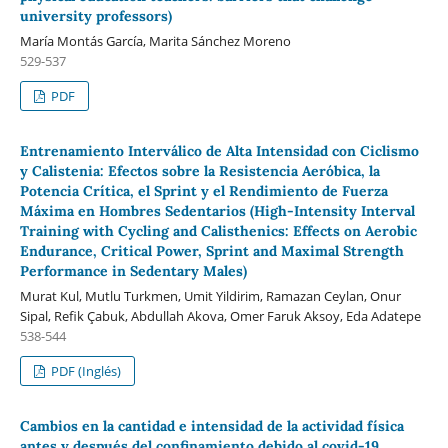
university professors)
María Montás García, Marita Sánchez Moreno
529-537
PDF
Entrenamiento Interválico de Alta Intensidad con Ciclismo
y Calistenia: Efectos sobre la Resistencia Aeróbica, la
Potencia Crítica, el Sprint y el Rendimiento de Fuerza
Máxima en Hombres Sedentarios (High-Intensity Interval
Training with Cycling and Calisthenics: Effects on Aerobic
Endurance, Critical Power, Sprint and Maximal Strength
Performance in Sedentary Males)
Murat Kul, Mutlu Turkmen, Umit Yildirim, Ramazan Ceylan, Onur
Sipal, Refik Çabuk, Abdullah Akova, Omer Faruk Aksoy, Eda Adatepe
538-544
PDF (Inglés)
Cambios en la cantidad e intensidad de la actividad física
antes y después del confinamiento debido al covid-19