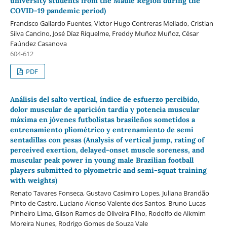
university students from the Maule Region during the
COVID-19 pandemic period)
Francisco Gallardo Fuentes, Víctor Hugo Contreras Mellado, Cristian
Silva Cancino, José Díaz Riquelme, Freddy Muñoz Muñoz, César
Faúndez Casanova
604-612
PDF
Análisis del salto vertical, índice de esfuerzo percibido,
dolor muscular de aparición tardía y potencia muscular
máxima en jóvenes futbolistas brasileños sometidos a
entrenamiento pliométrico y entrenamiento de semi
sentadillas con pesas (Analysis of vertical jump, rating of
perceived exertion, delayed-onset muscle soreness, and
muscular peak power in young male Brazilian football
players submitted to plyometric and semi-squat training
with weights)
Renato Tavares Fonseca, Gustavo Casimiro Lopes, Juliana Brandão
Pinto de Castro, Luciano Alonso Valente dos Santos, Bruno Lucas
Pinheiro Lima, Gilson Ramos de Oliveira Filho, Rodolfo de Alkmim
Moreira Nunes, Rodrigo Gomes de Souza Vale