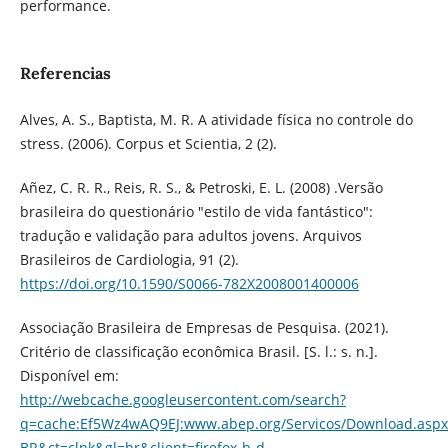
performance.
Referencias
Alves, A. S., Baptista, M. R. A atividade física no controle do
stress. (2006). Corpus et Scientia, 2 (2).
Añez, C. R. R., Reis, R. S., & Petroski, E. L. (2008) .Versão
brasileira do questionário "estilo de vida fantástico":
tradução e validação para adultos jovens. Arquivos
Brasileiros de Cardiologia, 91 (2).
https://doi.org/10.1590/S0066-782X2008001400006
Associação Brasileira de Empresas de Pesquisa. (2021).
Critério de classificação econômica Brasil. [S. l.: s. n.].
Disponível em:
http://webcache.googleusercontent.com/search?
q=cache:Ef5Wz4wAQ9EJ:www.abep.org/Servicos/Download.asp
BR&ct=clnk&gl=br&client=firefox-b-d
.