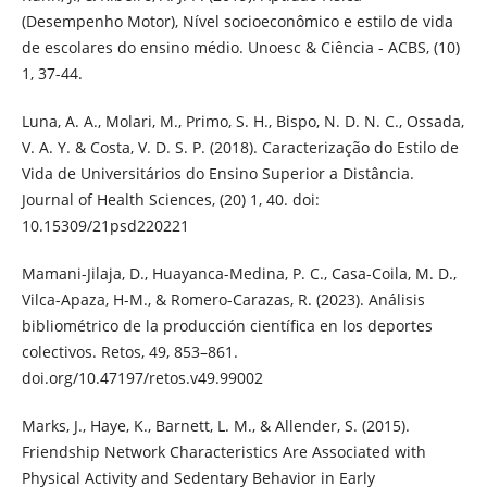
(Desempenho Motor), Nível socioeconômico e estilo de vida
de escolares do ensino médio. Unoesc & Ciência - ACBS, (10)
1, 37-44.
Luna, A. A., Molari, M., Primo, S. H., Bispo, N. D. N. C., Ossada,
V. A. Y. & Costa, V. D. S. P. (2018). Caracterização do Estilo de
Vida de Universitários do Ensino Superior a Distância.
Journal of Health Sciences, (20) 1, 40. doi:
10.15309/21psd220221
Mamani-Jilaja, D., Huayanca-Medina, P. C., Casa-Coila, M. D.,
Vilca-Apaza, H-M., & Romero-Carazas, R. (2023). Análisis
bibliométrico de la producción científica en los deportes
colectivos. Retos, 49, 853–861.
doi.org/10.47197/retos.v49.99002
Marks, J., Haye, K., Barnett, L. M., & Allender, S. (2015).
Friendship Network Characteristics Are Associated with
Physical Activity and Sedentary Behavior in Early