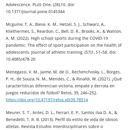
Adolescence. PLoS One, (28),10. doi:
10.1371/journal.pone.0145344
Mcguine, T. A., Biese, K. M., Hetzel, S. J., Schwarz, A.,
Kliethermes, S., Reardon, C., Bell, D. R., Brooks, A., & Watson,
A. M. (2022). High school sports during the COVID-19
pandemic: The effect of sport participation on the health of
adolescents. Journal of athletic training, (57)1, 51–58. doi:
10.4085/478-20
Menegassi, V. M., Jaime, M. de O., Rechenchosky, L., Borges,
P. H., de Souza, N. M., Mendes, C., & Rinaldi, W. (2021). ¿Qué
características diferencian victoria, empate y derrota en
juegos reducidos de fútbol? Retos, 39, 246–252.
https://doi.org/10.47197/retos.v0i39.78514
Meurer, S. T., Antes, D. L., Ferrari, E. P., Santos ilva D. A., &
Benedetti, T. R. B. (2013). Perfil do estilo de vida de idosos
atletas. Revista Estudos Interdisciplinares sobre o