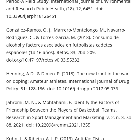
Period-A Field Study. International Journal of Environmental
and Research Public Health, (18), 12, 6451. doi:
10.3390/ijerph18126451
González-Ramos, O. J., Marrero-Montelongo, M., Navarro-
Rodríguez, C., & Torres-García, M. (2018). Consumo de
alcohol y factores asociados en futbolistas cadetes
españoles (14-16 años). Retos, 33, 204–209.
doi.org/10.47197/retos.v0i33.55332
Henning, A.D., & Dimeo, P. (2018). The new front in the war
on doping: Amateur athletes. International Journal of Drug
Policy. 51: 128-136. doi: 10.1016/j.drugpo.2017.05.036.
Jahromi, M. N., & Mohtahami, F. Identify the Factors of
Friendship Between the Players of Basketball Teams.
Research in Sport Management and Marketing, v. 2, n. 3, 74-
88, 2021. doi: 10.22098/remm.2021.1355
Kuhn, J., & Ribeiro, A. J. P. (2019). Aptidão Física