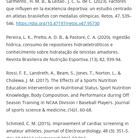
Sarmento , H. M. B., & Leitão , J. C. G. de C. (2023). Factores
que influyen en la excelencia deportiva: un estudio centrado
en atletas brasileños con medallas olímpicas. Retos, 47, 539–
546.
https://doi.org/10.47197/retos.v47.95730
Pereira, L. K., Pretto, A. D. B., & Pastore, C. A. (2020). Ingestão
hídrica, consumo de repositores hidroeletrolí­ticos e
conhecimento sobre hidratação de tenistas amadores.
Revista Brasileira de Nutrição Esportiva, (13), 82, 939-94.
Rossi, F. E., Landreth, A., Beam, S., Jones, T., Norton, L., &
Cholewa, J. M. (2017). The Effects of a Sports Nutrition
Education Intervention on Nutritional Status, Sport Nutrition
Knowledge, Body Composition, and Performance during Off
Season Training in NCAA Division I Baseball Players. Journal
of sports science & medicine, (16)1, 60-68.
Schmied, C. M. (2015). Improvement of cardiac screening in
amateur athletes. Journal of Electrocardiology, 48 (3): 351-5.