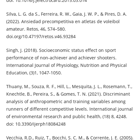
doi: 10.1016/j.jelectrocard.2015.03.014
Silva, L. G. da S., Ferreira, R. W., Gaia, J. W. P., & Pires, D. A.
(2022). Ansiedad precompetitiva en atletas de voleibol
amateur. Retos, 46, 574–580.
doi.org/10.47197/retos.v46.93284
Singh, J. (2018). Socioeconomic status effect on sport
performance of non-achiever and achiever shooters.
International Journal of Physiology, Nutrition and Physical
Education, (3)1, 1047-1050.
Thuany, M., Souza, R. F., Hill, L., Mesquita, J. L., Rosemann, T.,
Knechtle, B., Pereira, S., & Gomes, T. N. (2021). Discriminant
analysis of anthropometric and training variables among
runners of different competitive levels. International journal
of environmental research and public health, (18) 8, 4248.
doi: 10.3390/ijerph18084248
Vecchia, R.D., Ruiz, T., Bocchi, S. C. M., & Corrente, J. E. (2005).