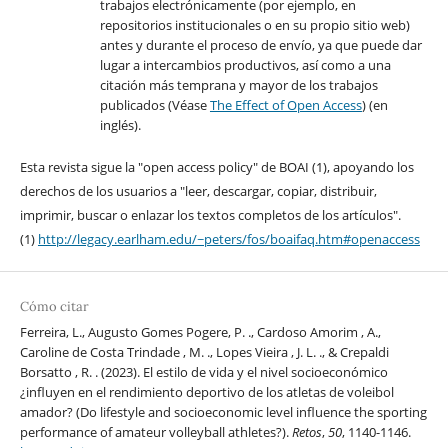
trabajos electrónicamente (por ejemplo, en
repositorios institucionales o en su propio sitio web)
antes y durante el proceso de envío, ya que puede dar
lugar a intercambios productivos, así como a una
citación más temprana y mayor de los trabajos
publicados (Véase
The Effect of Open Access
) (en
inglés).
Esta revista sigue la "open access policy" de BOAI (1), apoyando los
derechos de los usuarios a "leer, descargar, copiar, distribuir,
imprimir, buscar o enlazar los textos completos de los artículos".
(1)
http://legacy.earlham.edu/~peters/fos/boaifaq.htm#openaccess
Cómo citar
Ferreira, L., Augusto Gomes Pogere, P. ., Cardoso Amorim , A.,
Caroline de Costa Trindade , M. ., Lopes Vieira , J. L. ., & Crepaldi
Borsatto , R. . (2023). El estilo de vida y el nivel socioeconómico
¿influyen en el rendimiento deportivo de los atletas de voleibol
amador? (Do lifestyle and socioeconomic level influence the sporting
performance of amateur volleyball athletes?).
Retos
,
50
, 1140-1146.