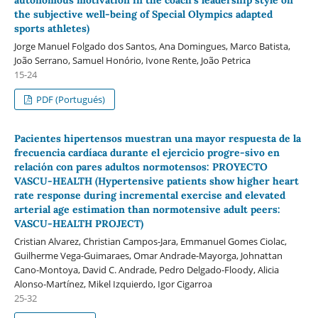
the subjective well-being of Special Olympics adapted
sports athletes)
Jorge Manuel Folgado dos Santos, Ana Domingues, Marco Batista,
João Serrano, Samuel Honório, Ivone Rente, João Petrica
15-24
PDF (Portugués)
Pacientes hipertensos muestran una mayor respuesta de la
frecuencia cardíaca durante el ejercicio progre-sivo en
relación con pares adultos normotensos: PROYECTO
VASCU-HEALTH (Hypertensive patients show higher heart
rate response during incremental exercise and elevated
arterial age estimation than normotensive adult peers:
VASCU-HEALTH PROJECT)
Cristian Alvarez, Christian Campos-Jara, Emmanuel Gomes Ciolac,
Guilherme Vega-Guimaraes, Omar Andrade-Mayorga, Johnattan
Cano-Montoya, David C. Andrade, Pedro Delgado-Floody, Alicia
Alonso-Martínez, Mikel Izquierdo, Igor Cigarroa
25-32