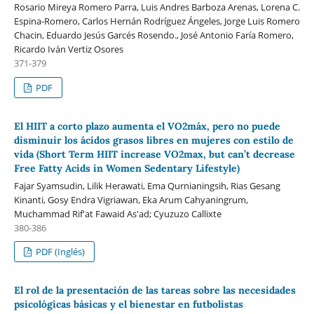
Rosario Mireya Romero Parra, Luis Andres Barboza Arenas, Lorena C.
Espina-Romero, Carlos Hernán Rodríguez Ángeles, Jorge Luis Romero
Chacin, Eduardo Jesús Garcés Rosendo., José Antonio Faría Romero,
Ricardo Iván Vertiz Osores
371-379
PDF
El HIIT a corto plazo aumenta el VO2máx, pero no puede
disminuir los ácidos grasos libres en mujeres con estilo de
vida (Short Term HIIT increase VO2max, but can’t decrease
Free Fatty Acids in Women Sedentary Lifestyle)
Fajar Syamsudin, Lilik Herawati, Ema Qurnianingsih, Rias Gesang
Kinanti, Gosy Endra Vigriawan, Eka Arum Cahyaningrum,
Muchammad Rif'at Fawaid As'ad; Cyuzuzo Callixte
380-386
PDF (Inglés)
El rol de la presentación de las tareas sobre las necesidades
psicológicas básicas y el bienestar en futbolistas