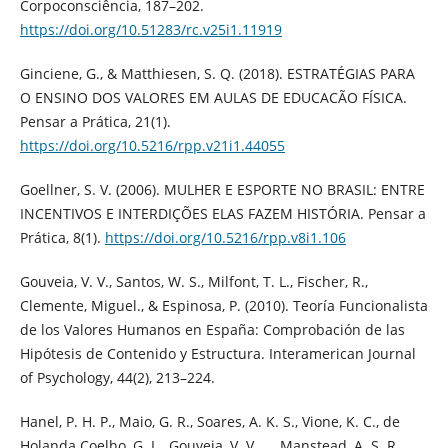
Corpoconsciência, 187–202.
https://doi.org/10.51283/rc.v25i1.11919
Ginciene, G., & Matthiesen, S. Q. (2018). ESTRATÉGIAS PARA
O ENSINO DOS VALORES EM AULAS DE EDUCACÃO FÍSICA.
Pensar a Prática, 21(1).
https://doi.org/10.5216/rpp.v21i1.44055
Goellner, S. V. (2006). MULHER E ESPORTE NO BRASIL: ENTRE
INCENTIVOS E INTERDIÇÕES ELAS FAZEM HISTÓRIA. Pensar a
Prática, 8(1).
https://doi.org/10.5216/rpp.v8i1.106
Gouveia, V. V., Santos, W. S., Milfont, T. L., Fischer, R.,
Clemente, Miguel., & Espinosa, P. (2010). Teoría Funcionalista
de los Valores Humanos en España: Comprobación de las
Hipótesis de Contenido y Estructura. Interamerican Journal
of Psychology, 44(2), 213–224.
Hanel, P. H. P., Maio, G. R., Soares, A. K. S., Vione, K. C., de
Holanda Coelho, G. L., Gouveia, V. V., … Manstead, A. S. R.