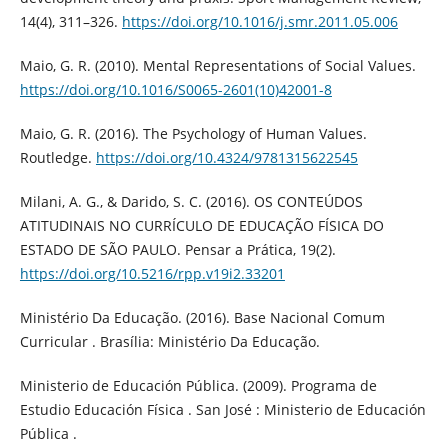
14(4), 311–326.
https://doi.org/10.1016/j.smr.2011.05.006
Maio, G. R. (2010). Mental Representations of Social Values.
https://doi.org/10.1016/S0065-2601(10)42001-8
Maio, G. R. (2016). The Psychology of Human Values.
Routledge.
https://doi.org/10.4324/9781315622545
Milani, A. G., & Darido, S. C. (2016). OS CONTEÚDOS
ATITUDINAIS NO CURRÍCULO DE EDUCAÇÃO FÍSICA DO
ESTADO DE SÃO PAULO. Pensar a Prática, 19(2).
https://doi.org/10.5216/rpp.v19i2.33201
Ministério Da Educação. (2016). Base Nacional Comum
Curricular . Brasília: Ministério Da Educação.
Ministerio de Educación Pública. (2009). Programa de
Estudio Educación Física . San José : Ministerio de Educación
Pública .