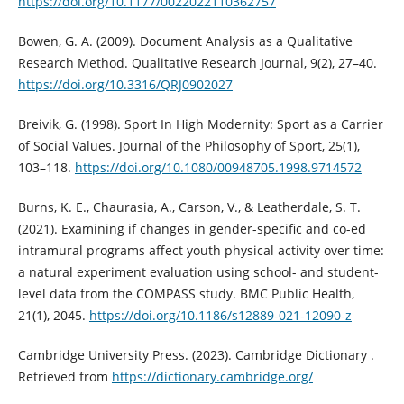
https://doi.org/10.1177/0022022110362757
Bowen, G. A. (2009). Document Analysis as a Qualitative
Research Method. Qualitative Research Journal, 9(2), 27–40.
https://doi.org/10.3316/QRJ0902027
Breivik, G. (1998). Sport In High Modernity: Sport as a Carrier
of Social Values. Journal of the Philosophy of Sport, 25(1),
103–118.
https://doi.org/10.1080/00948705.1998.9714572
Burns, K. E., Chaurasia, A., Carson, V., & Leatherdale, S. T.
(2021). Examining if changes in gender-specific and co-ed
intramural programs affect youth physical activity over time:
a natural experiment evaluation using school- and student-
level data from the COMPASS study. BMC Public Health,
21(1), 2045.
https://doi.org/10.1186/s12889-021-12090-z
Cambridge University Press. (2023). Cambridge Dictionary .
Retrieved from
https://dictionary.cambridge.org/