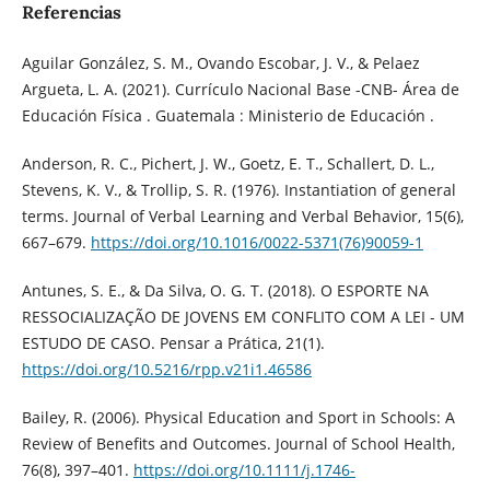
Referencias
Aguilar González, S. M., Ovando Escobar, J. V., & Pelaez
Argueta, L. A. (2021). Currículo Nacional Base -CNB- Área de
Educación Física . Guatemala : Ministerio de Educación .
Anderson, R. C., Pichert, J. W., Goetz, E. T., Schallert, D. L.,
Stevens, K. V., & Trollip, S. R. (1976). Instantiation of general
terms. Journal of Verbal Learning and Verbal Behavior, 15(6),
667–679.
https://doi.org/10.1016/0022-5371(76)90059-1
Antunes, S. E., & Da Silva, O. G. T. (2018). O ESPORTE NA
RESSOCIALIZAÇÃO DE JOVENS EM CONFLITO COM A LEI - UM
ESTUDO DE CASO. Pensar a Prática, 21(1).
https://doi.org/10.5216/rpp.v21i1.46586
Bailey, R. (2006). Physical Education and Sport in Schools: A
Review of Benefits and Outcomes. Journal of School Health,
76(8), 397–401.
https://doi.org/10.1111/j.1746-