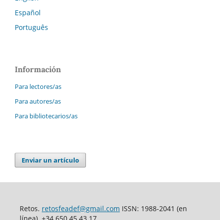
Español
Português
Información
Para lectores/as
Para autores/as
Para bibliotecarios/as
Enviar un artículo
Retos.
retosfeadef@gmail.com
ISSN: 1988-2041 (en
línea). +34 650 45 43 17