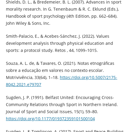
Shields, D. L., & Bredemeier, B. L. (2007). Advances in sport
morality research. In G. Tenenbaum & R. C. Eklund (Eds.),
Handbook of sport psychology (4th Edition, pp. 662–684).
John Wiley & Sons, Inc.
Smith-Palacio, E., & Acebes-Sánchez, J. (2022). Values
development analysis through physical education and
sports: a protocol study. Retos , 44, 1099–1015.
Souza, A. L. de, & Tavares, O. (2021). Notas etnográficas
sobre a educação em valores no contexto escolar.
Motrivivência, 33(64), 1–18.
https://doi.org/10.5007/2175-
8042.2021.e79707
Sugden, J. P. (1991). Belfast United: Encouraging Cross-
Community Relations through Sport in Northern Ireland.
Journal of Sport and Social Issues, 15(1), 59–80.
https://doi.org/10.1177/019372359101500104
Sugden, J., & Tomlinson, A. (2017). Sport and Peace-Building