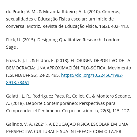
do Prado, V. M., & Miranda Ribeiro, A. I. (2010). Gêneros,
sexualidades e Educação Física escolar: um início de
conversa. Motriz. Revista de Educação Física, 16(2), 402–413.
Flick, U. (2015). Designing Qualitative Research. London:
Sage .
Frías, F. J. L., & Isidori, E. (2018). EL ORIGEN DEPORTIVO DE LA
DEMOCRACIA: UNA APROXIMACIÓN FILO-SÓFICA. Movimento
(ESEFID/UFRGS), 24(2), 495.
https://doi.org/10.22456/1982-
8918.78461
Galatti, L. R., Rodriguez Paes, R., Collet, C., & Montero Seoane,
A. (2018). Deporte Contemporáneo: Perspectivas para
Comprender el Fenómeno. Corpoconsciência, 22(3), 115–127.
Galindo, V. A. (2021). A EDUCAÇÃO FÍSICA ESCOLAR EM UMA
PERSPECTIVA CULTURAL E SUA INTERFACE COM O LAZER.