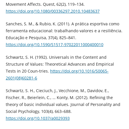
Movement Affects. Quest, 62(2), 119–134.
https://doi.org/10.1080/00336297.2010.10483637
Sanches, S. M., & Rubio, K. (2011). A prática esportiva como
ferramenta educacional: trabalhando valores e a resiliência.
Educação e Pesquisa, 37(4), 825–841.
https://doi.org/10.1590/S1517-97022011000400010
Schwartz, S. H. (1992). Universals in the Content and
Structure of Values: Theoretical Advances and Empirical
Tests in 20 Coun-tries.
https://doi.org/10.1016/S0065-
2601(08)60281-6
Schwartz, S. H., Cieciuch, J., Vecchione, M., Davidov, E.,
Fischer, R., Beierlein, C., … Konty, M. (2012). Refining the
theory of basic individual values. Journal of Personality and
Social Psychology, 103(4), 663–688.
https://doi.org/10.1037/a0029393