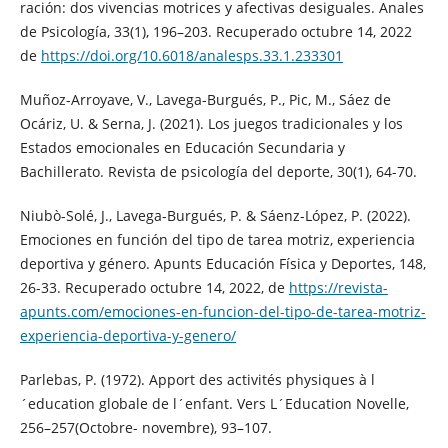
ración: dos vivencias motrices y afectivas desiguales. Anales
de Psicología, 33(1), 196–203. Recuperado octubre 14, 2022
de
https://doi.org/10.6018/analesps.33.1.233301
Muñoz-Arroyave, V., Lavega-Burgués, P., Pic, M., Sáez de
Ocáriz, U. & Serna, J. (2021). Los juegos tradicionales y los
Estados emocionales en Educación Secundaria y
Bachillerato. Revista de psicología del deporte, 30(1), 64-70.
Niubò-Solé, J., Lavega-Burgués, P. & Sáenz-López, P. (2022).
Emociones en función del tipo de tarea motriz, experiencia
deportiva y género. Apunts Educación Física y Deportes, 148,
26-33. Recuperado octubre 14, 2022, de
https://revista-
apunts.com/emociones-en-funcion-del-tipo-de-tarea-motriz-
experiencia-deportiva-y-genero/
Parlebas, P. (1972). Apport des activités physiques à l
´education globale de l´enfant. Vers L´Education Novelle,
256–257(Octobre- novembre), 93–107.