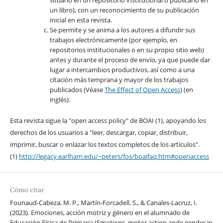
situarlo en un repositorio institucional o publicarlo en
un libro), con un reconocimiento de su publicación
inicial en esta revista.
Se permite y se anima a los autores a difundir sus
trabajos electrónicamente (por ejemplo, en
repositorios institucionales o en su propio sitio web)
antes y durante el proceso de envío, ya que puede dar
lugar a intercambios productivos, así como a una
citación más temprana y mayor de los trabajos
publicados (Véase
The Effect of Open Access
) (en
inglés).
Esta revista sigue la "open access policy" de BOAI (1), apoyando los
derechos de los usuarios a "leer, descargar, copiar, distribuir,
imprimir, buscar o enlazar los textos completos de los artículos".
(1)
http://legacy.earlham.edu/~peters/fos/boaifaq.htm#openaccess
Cómo citar
Founaud-Cabeza, M. P., Martín-Forcadell, S., & Canales-Lacruz, I.
(2023). Emociones, acción motriz y género en el alumnado de
Educación Física de Primaria (Emotions, motor action ande gender in