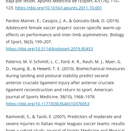
baja por lesión. Apunts Medicina de l’Esport, 47(176), 115–
123.
https://doi.org/10.1016/j.apunts.2011.10.001
Pardos-Mainer, E., Casajús, J. A., & Gonzalo-Skok, O. (2019).
Adolescent female soccer players’ soccer-specific warm-up
effects on performance and inter-limb asymmetries. Biology
of Sport, 36(3), 199–207.
https://doi.org/10.5114/biolsport.2019.85453
Paterno, M. V, Schmitt, L. C., Ford, K. R., Rauh, M. J., Myer, G.
D., Huang, B., & Hewett, T. E. (2010). Biomechanical measures
during landing and postural stability predict second
anterior cruciate ligament injury after anterior cruciate
ligament reconstruction and return to sport. American
Journal of Sports Medicine, 38(10), 1968–1978.
https://doi.org/10.1177/0363546510376053
Raimondi, S., & Taioli, E. (2007). Predictors of moderate and
severe injuries in Italian major leagues soccer teams: results
from a cohort study. Journal of Sports Medicine and Physical