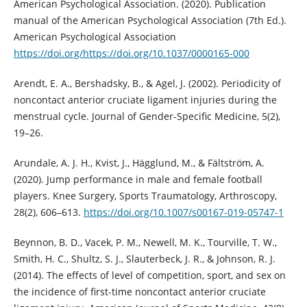
American Psychological Association. (2020). Publication
manual of the American Psychological Association (7th Ed.).
American Psychological Association
https://doi.org/https://doi.org/10.1037/0000165-000
Arendt, E. A., Bershadsky, B., & Agel, J. (2002). Periodicity of
noncontact anterior cruciate ligament injuries during the
menstrual cycle. Journal of Gender-Specific Medicine, 5(2),
19–26.
Arundale, A. J. H., Kvist, J., Hägglund, M., & Fältström, A.
(2020). Jump performance in male and female football
players. Knee Surgery, Sports Traumatology, Arthroscopy,
28(2), 606–613.
https://doi.org/10.1007/s00167-019-05747-1
Beynnon, B. D., Vacek, P. M., Newell, M. K., Tourville, T. W.,
Smith, H. C., Shultz, S. J., Slauterbeck, J. R., & Johnson, R. J.
(2014). The effects of level of competition, sport, and sex on
the incidence of first-time noncontact anterior cruciate