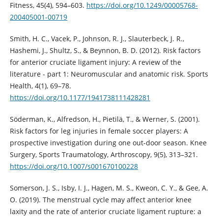
Fitness, 45(4), 594–603.
https://doi.org/10.1249/00005768-
200405001-00719
Smith, H. C., Vacek, P., Johnson, R. J., Slauterbeck, J. R.,
Hashemi, J., Shultz, S., & Beynnon, B. D. (2012). Risk factors
for anterior cruciate ligament injury: A review of the
literature - part 1: Neuromuscular and anatomic risk. Sports
Health, 4(1), 69–78.
https://doi.org/10.1177/1941738111428281
Söderman, K., Alfredson, H., Pietilä, T., & Werner, S. (2001).
Risk factors for leg injuries in female soccer players: A
prospective investigation during one out-door season. Knee
Surgery, Sports Traumatology, Arthroscopy, 9(5), 313–321.
https://doi.org/10.1007/s001670100228
Somerson, J. S., Isby, I. J., Hagen, M. S., Kweon, C. Y., & Gee, A.
O. (2019). The menstrual cycle may affect anterior knee
laxity and the rate of anterior cruciate ligament rupture: a