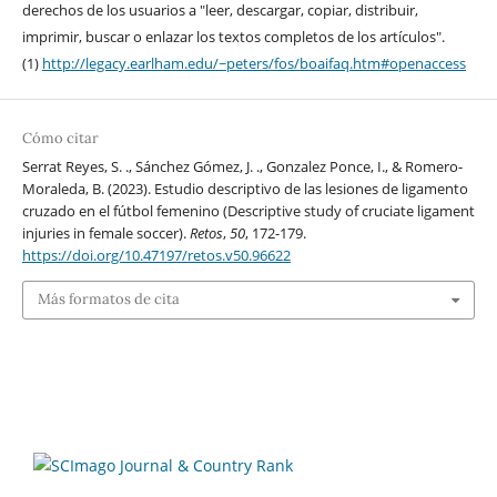
derechos de los usuarios a "leer, descargar, copiar, distribuir,
imprimir, buscar o enlazar los textos completos de los artículos".
(1)
http://legacy.earlham.edu/~peters/fos/boaifaq.htm#openaccess
Cómo citar
Serrat Reyes, S. ., Sánchez Gómez, J. ., Gonzalez Ponce, I., & Romero-
Moraleda, B. (2023). Estudio descriptivo de las lesiones de ligamento
cruzado en el fútbol femenino (Descriptive study of cruciate ligament
injuries in female soccer).
Retos
,
50
, 172-179.
https://doi.org/10.47197/retos.v50.96622
Más formatos de cita