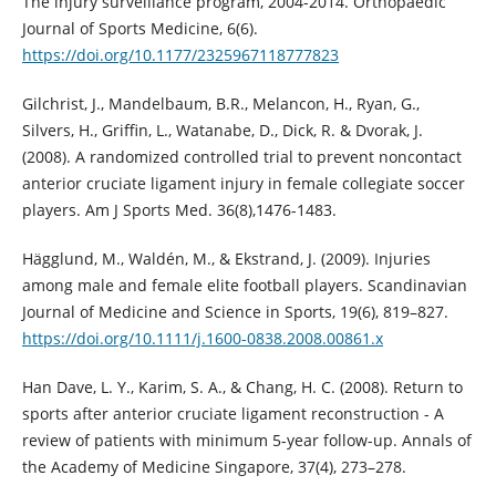
The injury surveillance program, 2004-2014. Orthopaedic
Journal of Sports Medicine, 6(6).
https://doi.org/10.1177/2325967118777823
Gilchrist, J., Mandelbaum, B.R., Melancon, H., Ryan, G.,
Silvers, H., Griffin, L., Watanabe, D., Dick, R. & Dvorak, J.
(2008). A randomized controlled trial to prevent noncontact
anterior cruciate ligament injury in female collegiate soccer
players. Am J Sports Med. 36(8),1476-1483.
Hägglund, M., Waldén, M., & Ekstrand, J. (2009). Injuries
among male and female elite football players. Scandinavian
Journal of Medicine and Science in Sports, 19(6), 819–827.
https://doi.org/10.1111/j.1600-0838.2008.00861.x
Han Dave, L. Y., Karim, S. A., & Chang, H. C. (2008). Return to
sports after anterior cruciate ligament reconstruction - A
review of patients with minimum 5-year follow-up. Annals of
the Academy of Medicine Singapore, 37(4), 273–278.