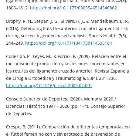
ligament injury. American Journal of Sports Medicine, 42(8),
1806–1812.
https://doi.org/10.1177/0363546514540862
Brophy, R. H., Stepan, J. G., Silvers, H. J., & Mandelbaum, B. R.
(2015). Defending Puts the anterior cruciate ligament at risk
during soccer: A gender-based analysis. Sports Health, 7(3),
244–249.
https://doi.org/10.1177/1941738114535184
Codesido, P., Leyes, M., & Forriol, F. (2009). Relación entre el
mecanismo de producción y las lesiones concomitantes en
las roturas del ligamento cruzado anterior. Revista Espanola
de Cirugia Ortopedica y Traumatologia, 53(4), 231–236.
https://doi.org/10.1016/j.recot.2009.02.001
Consejo Superior de Deportes. (2020). Memoria 2020 /
Licencias: Histórico 1941 ‐ 2020 (pp. 1–4). Consejo Superior
de Deportes.
Crespo, B. (2011). Comparación de diferentes temporadas en
el fútbol femenino con y sin protocolo de prevención de