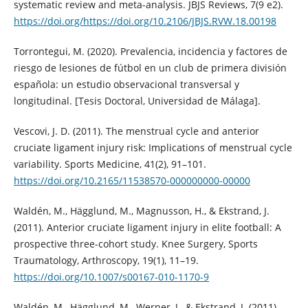
systematic review and meta-analysis. JBJS Reviews, 7(9 e2).
https://doi.org/https://doi.org/10.2106/JBJS.RVW.18.00198
Torrontegui, M. (2020). Prevalencia, incidencia y factores de
riesgo de lesiones de fútbol en un club de primera división
española: un estudio observacional transversal y
longitudinal. [Tesis Doctoral, Universidad de Málaga].
Vescovi, J. D. (2011). The menstrual cycle and anterior
cruciate ligament injury risk: Implications of menstrual cycle
variability. Sports Medicine, 41(2), 91–101.
https://doi.org/10.2165/11538570-000000000-00000
Waldén, M., Hägglund, M., Magnusson, H., & Ekstrand, J.
(2011). Anterior cruciate ligament injury in elite football: A
prospective three-cohort study. Knee Surgery, Sports
Traumatology, Arthroscopy, 19(1), 11–19.
https://doi.org/10.1007/s00167-010-1170-9
Waldén, M., Hägglund, M., Werner, J., & Ekstrand, J. (2011).