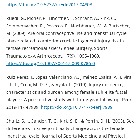
https://doi.org/10.5232/ricyde2017.04803
Ruedl, G., Ploner, P., Linortner, I., Schranz, A., Fink, C.,
Sommersacher, R., Pocecco, E., Nachbauer, W., & Burtscher,
M. (2009). Are oral contraceptive use and menstrual cycle
phase related to anterior cruciate ligament injury risk in
female recreational skiers? Knee Surgery, Sports
Traumatology, Arthroscopy, 17(9), 1065–1069.
https://doi.org/10.1007/s00167-009-0786-0
Ruiz-Pérez, I., López-Valenciano, A., Jiménez-Loaisa, A., Elvira,
J. L. L., Croix, M. D. S., & Ayala, F. (2019). Injury incidence,
characteristics and burden among female sub-elite futsal
players: A prospective study with three-year follow-up. PeerJ,
2019(11), e7989.
https://doi.org/10.7717/peerj.7989
Shultz, S. J., Sander, T. C., Kirk, S. E., & Perrin, D. H. (2005). Sex
differences in knee joint laxity change across the female
menstrual cycle. Journal of Sports Medicine and Physical