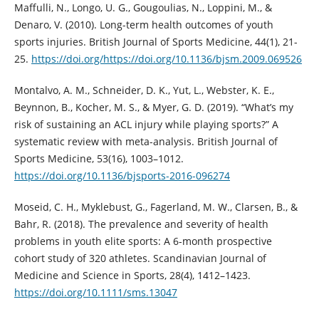
Maffulli, N., Longo, U. G., Gougoulias, N., Loppini, M., &
Denaro, V. (2010). Long-term health outcomes of youth
sports injuries. British Journal of Sports Medicine, 44(1), 21-
25.
https://doi.org/https://doi.org/10.1136/bjsm.2009.069526
Montalvo, A. M., Schneider, D. K., Yut, L., Webster, K. E.,
Beynnon, B., Kocher, M. S., & Myer, G. D. (2019). “What’s my
risk of sustaining an ACL injury while playing sports?” A
systematic review with meta-analysis. British Journal of
Sports Medicine, 53(16), 1003–1012.
https://doi.org/10.1136/bjsports-2016-096274
Moseid, C. H., Myklebust, G., Fagerland, M. W., Clarsen, B., &
Bahr, R. (2018). The prevalence and severity of health
problems in youth elite sports: A 6-month prospective
cohort study of 320 athletes. Scandinavian Journal of
Medicine and Science in Sports, 28(4), 1412–1423.
https://doi.org/10.1111/sms.13047