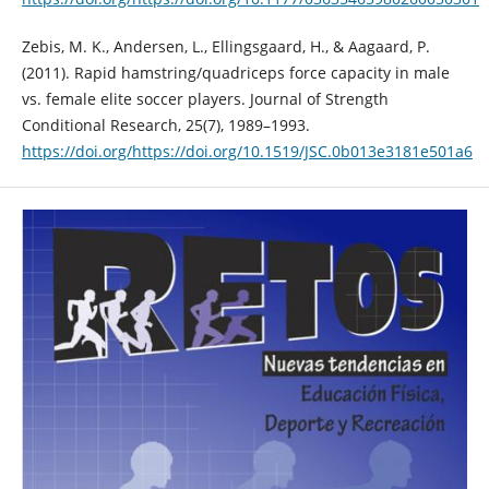
Zebis, M. K., Andersen, L., Ellingsgaard, H., & Aagaard, P.
(2011). Rapid hamstring/quadriceps force capacity in male
vs. female elite soccer players. Journal of Strength
Conditional Research, 25(7), 1989–1993.
https://doi.org/https://doi.org/10.1519/JSC.0b013e3181e501a6