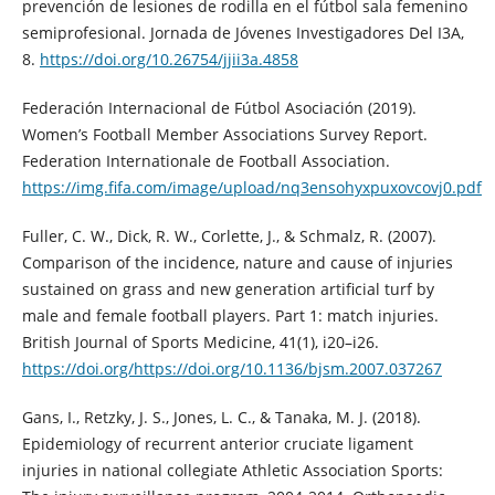
prevención de lesiones de rodilla en el fútbol sala femenino
semiprofesional. Jornada de Jóvenes Investigadores Del I3A,
8.
https://doi.org/10.26754/jjii3a.4858
Federación Internacional de Fútbol Asociación (2019).
Women’s Football Member Associations Survey Report.
Federation Internationale de Football Association.
https://img.fifa.com/image/upload/nq3ensohyxpuxovcovj0.pdf
Fuller, C. W., Dick, R. W., Corlette, J., & Schmalz, R. (2007).
Comparison of the incidence, nature and cause of injuries
sustained on grass and new generation artificial turf by
male and female football players. Part 1: match injuries.
British Journal of Sports Medicine, 41(1), i20–i26.
https://doi.org/https://doi.org/10.1136/bjsm.2007.037267
Gans, I., Retzky, J. S., Jones, L. C., & Tanaka, M. J. (2018).
Epidemiology of recurrent anterior cruciate ligament
injuries in national collegiate Athletic Association Sports: