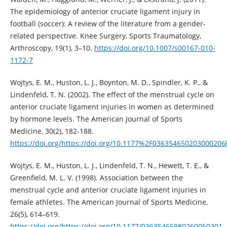
The epidemiology of anterior cruciate ligament injury in
football (soccer): A review of the literature from a gender-
related perspective. Knee Surgery, Sports Traumatology,
Arthroscopy, 19(1), 3–10.
https://doi.org/10.1007/s00167-010-
1172-7
Wojtys, E. M., Huston, L. J., Boynton, M. D., Spindler, K. P., &
Lindenfeld, T. N. (2002). The effect of the menstrual cycle on
anterior cruciate ligament injuries in women as determined
by hormone levels. The American Journal of Sports
Medicine, 30(2), 182-188.
https://doi.org/https://doi.org/10.1177%2F036354650203000206
Wojtys, E. M., Huston, L. J., Lindenfeld, T. N., Hewett, T. E., &
Greenfield, M. L. V. (1998). Association between the
menstrual cycle and anterior cruciate ligament injuries in
female athletes. The American Journal of Sports Medicine,
26(5), 614–619.
https://doi.org/https://doi.org/10.1177/03635465980260050301