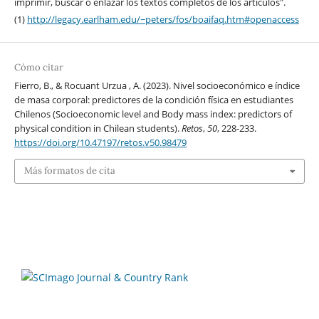
imprimir, buscar o enlazar los textos completos de los artículos".
(1)
http://legacy.earlham.edu/~peters/fos/boaifaq.htm#openaccess
Cómo citar
Fierro, B., & Rocuant Urzua , A. (2023). Nivel socioeconómico e índice
de masa corporal: predictores de la condición física en estudiantes
Chilenos (Socioeconomic level and Body mass index: predictors of
physical condition in Chilean students).
Retos
,
50
, 228-233.
https://doi.org/10.47197/retos.v50.98479
Más formatos de cita