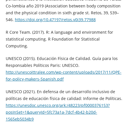
Co-lombia año 2019 (Association between body composition
and the physical condition in sixth grade st. Retos, 39, 539–
546.
https://doi.org/10.47197/retos.v0i39.77988
R Core Team. (2017). R: A language and environment for
statistical computing. R Foundation for Statistical
Computing.
UNESCO (2015). Educación Física de Calidad. Guía para los
Responsables Políticos Paris: UNESCO.
http://unescoittralee.com/wp-content/uploads/2017/11/QPE-
for-policy-makers-Spanish.pdf
UNESCO (2021). En defensa de un desarrollo inclusivo de
políticas de educación física de calidad: Informe de Políticas.
https://unesdoc.unesco.org/ark:/48223/pf0000376153?
posInSet=1&queryId=5fc73a1a-7dcf-4b42-b20d-
1565eb5034b9