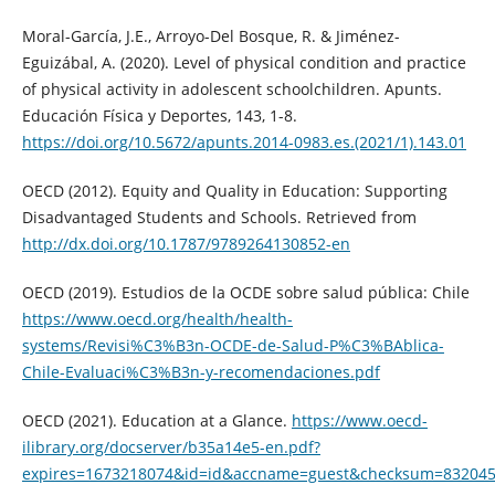
Moral-García, J.E., Arroyo-Del Bosque, R. & Jiménez-
Eguizábal, A. (2020). Level of physical condition and practice
of physical activity in adolescent schoolchildren. Apunts.
Educación Física y Deportes, 143, 1-8.
https://doi.org/10.5672/apunts.2014-0983.es.(2021/1).143.01
OECD (2012). Equity and Quality in Education: Supporting
Disadvantaged Students and Schools. Retrieved from
http://dx.doi.org/10.1787/9789264130852-en
OECD (2019). Estudios de la OCDE sobre salud pública: Chile
https://www.oecd.org/health/health-
systems/Revisi%C3%B3n-OCDE-de-Salud-P%C3%BAblica-
Chile-Evaluaci%C3%B3n-y-recomendaciones.pdf
OECD (2021). Education at a Glance.
https://www.oecd-
ilibrary.org/docserver/b35a14e5-en.pdf?
expires=1673218074&id=id&accname=guest&checksum=83204