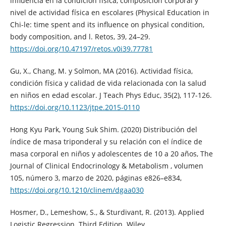
influencia en la condición física, composición corporal y
nivel de actividad física en escolares (Physical Education in
Chi-le: time spent and its influence on physical condition,
body composition, and l. Retos, 39, 24–29.
https://doi.org/10.47197/retos.v0i39.77781
Gu, X., Chang, M. y Solmon, MA (2016). Actividad física,
condición física y calidad de vida relacionada con la salud
en niños en edad escolar. J Teach Phys Educ, 35(2), 117-126.
https://doi.org/10.1123/jtpe.2015-0110
Hong Kyu Park, Young Suk Shim. (2020) Distribución del
índice de masa triponderal y su relación con el índice de
masa corporal en niños y adolescentes de 10 a 20 años, The
Journal of Clinical Endocrinology & Metabolism , volumen
105, número 3, marzo de 2020, páginas e826–e834,
https://doi.org/10.1210/clinem/dgaa030
Hosmer, D., Lemeshow, S., & Sturdivant, R. (2013). Applied
Logistic Regression. Third Edition. Wiley.