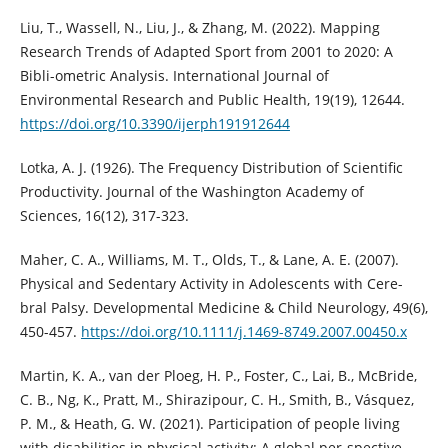
Liu, T., Wassell, N., Liu, J., & Zhang, M. (2022). Mapping
Research Trends of Adapted Sport from 2001 to 2020: A
Bibli-ometric Analysis. International Journal of
Environmental Research and Public Health, 19(19), 12644.
https://doi.org/10.3390/ijerph191912644
Lotka, A. J. (1926). The Frequency Distribution of Scientific
Productivity. Journal of the Washington Academy of
Sciences, 16(12), 317-323.
Maher, C. A., Williams, M. T., Olds, T., & Lane, A. E. (2007).
Physical and Sedentary Activity in Adolescents with Cere-
bral Palsy. Developmental Medicine & Child Neurology, 49(6),
450-457.
https://doi.org/10.1111/j.1469-8749.2007.00450.x
Martin, K. A., van der Ploeg, H. P., Foster, C., Lai, B., McBride,
C. B., Ng, K., Pratt, M., Shirazipour, C. H., Smith, B., Vásquez,
P. M., & Heath, G. W. (2021). Participation of people living
with disabilities in physical activity: A global per-spective.