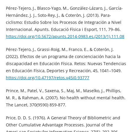
Pérez-Tejero, J., Blasco-Yago, M., González-Lázaro, J., García-
Hernández, J. J., Soto-Rey, J., & Coterón, J. (2013). Para-
ciclismo: Estudio Sobre los Procesos de Integración a Nivel
Internacional. Apunts. Educació Física i Esport, 111, 79–86.
https://doi.org/10.5672/apunts.2014-0983.es.(2013/1).111.08
Pérez-Tejero, J., Grassi-Roig, M., Franco, E., & Coterón, J.
(2022). Efectos de un programa de concienciación hacia la
discapacidad en Educación Física. Retos: Nuevas Tendencias
en Educación Física, Deportes y Recreación, 45, 1041–1049.
https://doi.org/10.47197/retos.v45i0.93777
Prince, M., Patel, V., Saxena, S., Maj, M., Maselko, J., Phillips,
M. R., & Rahman, A. (2007). No health without mental health.
The Lancet, 370(9590) 859-877.
Price, D. D. S. (1976). A General Theory of Bibliometric and
Other Cumulative Advantage Processes. Journal of the
Ameri-can Society for Information Science, 27(5), 292-306.