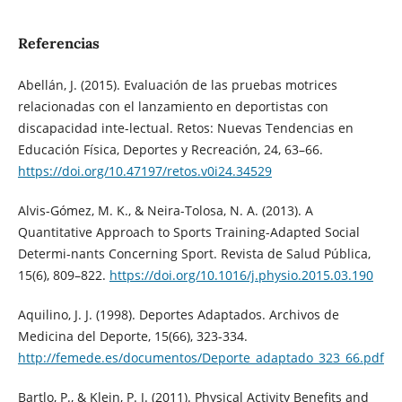
Referencias
Abellán, J. (2015). Evaluación de las pruebas motrices
relacionadas con el lanzamiento en deportistas con
discapacidad inte-lectual. Retos: Nuevas Tendencias en
Educación Física, Deportes y Recreación, 24, 63–66.
https://doi.org/10.47197/retos.v0i24.34529
Alvis-Gómez, M. K., & Neira-Tolosa, N. A. (2013). A
Quantitative Approach to Sports Training-Adapted Social
Determi-nants Concerning Sport. Revista de Salud Pública,
15(6), 809–822.
https://doi.org/10.1016/j.physio.2015.03.190
Aquilino, J. J. (1998). Deportes Adaptados. Archivos de
Medicina del Deporte, 15(66), 323-334.
http://femede.es/documentos/Deporte_adaptado_323_66.pdf
Bartlo, P., & Klein, P. J. (2011). Physical Activity Benefits and