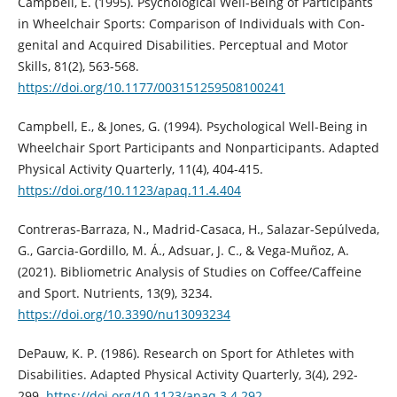
Campbell, E. (1995). Psychological Well-Being of Participants
in Wheelchair Sports: Comparison of Individuals with Con-
genital and Acquired Disabilities. Perceptual and Motor
Skills, 81(2), 563-568.
https://doi.org/10.1177/003151259508100241
Campbell, E., & Jones, G. (1994). Psychological Well-Being in
Wheelchair Sport Participants and Nonparticipants. Adapted
Physical Activity Quarterly, 11(4), 404-415.
https://doi.org/10.1123/apaq.11.4.404
Contreras-Barraza, N., Madrid-Casaca, H., Salazar-Sepúlveda,
G., Garcia-Gordillo, M. Á., Adsuar, J. C., & Vega-Muñoz, A.
(2021). Bibliometric Analysis of Studies on Coffee/Caffeine
and Sport. Nutrients, 13(9), 3234.
https://doi.org/10.3390/nu13093234
DePauw, K. P. (1986). Research on Sport for Athletes with
Disabilities. Adapted Physical Activity Quarterly, 3(4), 292-
299.
https://doi.org/10.1123/apaq.3.4.292