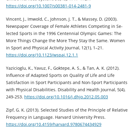
https://doi.org/10.1007/s00381-014-2481-9
Vincent, J., Imwold, C., Johnson, J. T., & Massey, D. (2003).
Newspaper Coverage of Female Athletes Competing in Se-
lected Sports in the 1996 Centennial Olympic Games: The
More Things Change the More They Stay the Same. Women
in Sport and Physical Activity Journal, 12(1), 1–21.
https://doi.org/10.1123/wspaj.12.1.1
Yazicioglu, K., Yavuz, F., Goktepe, A. S., & Tan, A. K. (2012).
Influence of Adapted Sports on Quality of Life and Life
Satisfaction in Sport Participants and Non-Sport Participants
with Physical Disabilities. Disability and Health Journal, 5(4),
249-253.
https://doi.org/10.1016/j.dhjo.2012.05.003
Zipf, G. K. (2013). Selected Studies of the Principle of Relative
Frequency in Language. Harvard University Press.
https://doi.org/10.4159/harvard.9780674434929