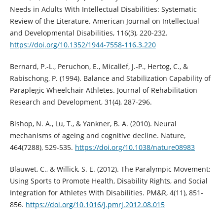
Needs in Adults With Intellectual Disabilities: Systematic
Review of the Literature. American Journal on Intellectual
and Developmental Disabilities, 116(3), 220-232.
https://doi.org/10.1352/1944-7558-116.3.220
Bernard, P.-L., Peruchon, E., Micallef, J.-P., Hertog, C., &
Rabischong, P. (1994). Balance and Stabilization Capability of
Paraplegic Wheelchair Athletes. Journal of Rehabilitation
Research and Development, 31(4), 287-296.
Bishop, N. A., Lu, T., & Yankner, B. A. (2010). Neural
mechanisms of ageing and cognitive decline. Nature,
464(7288), 529-535.
https://doi.org/10.1038/nature08983
Blauwet, C., & Willick, S. E. (2012). The Paralympic Movement:
Using Sports to Promote Health, Disability Rights, and Social
Integration for Athletes With Disabilities. PM&R, 4(11), 851-
856.
https://doi.org/10.1016/j.pmrj.2012.08.015