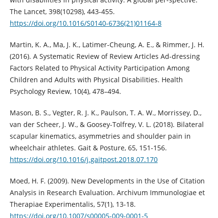
The Lancet, 398(10298), 443-455.
https://doi.org/10.1016/S0140-6736(21)01164-8
Martin, K. A., Ma, J. K., Latimer-Cheung, A. E., & Rimmer, J. H.
(2016). A Systematic Review of Review Articles Ad-dressing
Factors Related to Physical Activity Participation Among
Children and Adults with Physical Disabilities. Health
Psychology Review, 10(4), 478–494.
Mason, B. S., Vegter, R. J. K., Paulson, T. A. W., Morrissey, D.,
van der Scheer, J. W., & Goosey-Tolfrey, V. L. (2018). Bilateral
scapular kinematics, asymmetries and shoulder pain in
wheelchair athletes. Gait & Posture, 65, 151-156.
https://doi.org/10.1016/j.gaitpost.2018.07.170
Moed, H. F. (2009). New Developments in the Use of Citation
Analysis in Research Evaluation. Archivum Immunologiae et
Therapiae Experimentalis, 57(1), 13-18.
https://doi.org/10.1007/s00005-009-0001-5