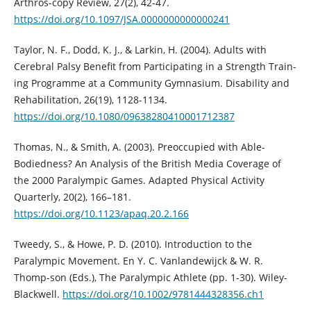
Arthros-copy Review, 27(2), 42-47.
https://doi.org/10.1097/JSA.0000000000000241
Taylor, N. F., Dodd, K. J., & Larkin, H. (2004). Adults with
Cerebral Palsy Benefit from Participating in a Strength Train-
ing Programme at a Community Gymnasium. Disability and
Rehabilitation, 26(19), 1128-1134.
https://doi.org/10.1080/09638280410001712387
Thomas, N., & Smith, A. (2003). Preoccupied with Able-
Bodiedness? An Analysis of the British Media Coverage of
the 2000 Paralympic Games. Adapted Physical Activity
Quarterly, 20(2), 166–181.
https://doi.org/10.1123/apaq.20.2.166
Tweedy, S., & Howe, P. D. (2010). Introduction to the
Paralympic Movement. En Y. C. Vanlandewijck & W. R.
Thomp-son (Eds.), The Paralympic Athlete (pp. 1-30). Wiley-
Blackwell.
https://doi.org/10.1002/9781444328356.ch1