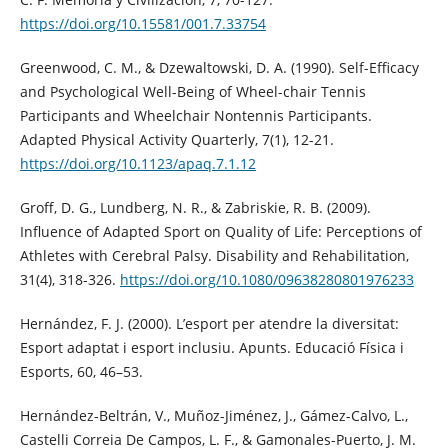
https://doi.org/10.15581/001.7.33754
Greenwood, C. M., & Dzewaltowski, D. A. (1990). Self-Efficacy
and Psychological Well-Being of Wheel-chair Tennis
Participants and Wheelchair Nontennis Participants.
Adapted Physical Activity Quarterly, 7(1), 12-21.
https://doi.org/10.1123/apaq.7.1.12
Groff, D. G., Lundberg, N. R., & Zabriskie, R. B. (2009).
Influence of Adapted Sport on Quality of Life: Perceptions of
Athletes with Cerebral Palsy. Disability and Rehabilitation,
31(4), 318-326.
https://doi.org/10.1080/09638280801976233
Hernández, F. J. (2000). L’esport per atendre la diversitat:
Esport adaptat i esport inclusiu. Apunts. Educació Física i
Esports, 60, 46–53.
Hernández-Beltrán, V., Muñoz-Jiménez, J., Gámez-Calvo, L.,
Castelli Correia De Campos, L. F., & Gamonales-Puerto, J. M.