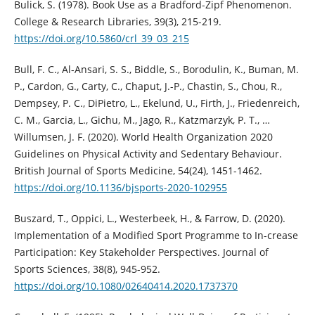
Bulick, S. (1978). Book Use as a Bradford-Zipf Phenomenon.
College & Research Libraries, 39(3), 215-219.
https://doi.org/10.5860/crl_39_03_215
Bull, F. C., Al-Ansari, S. S., Biddle, S., Borodulin, K., Buman, M.
P., Cardon, G., Carty, C., Chaput, J.-P., Chastin, S., Chou, R.,
Dempsey, P. C., DiPietro, L., Ekelund, U., Firth, J., Friedenreich,
C. M., Garcia, L., Gichu, M., Jago, R., Katzmarzyk, P. T., …
Willumsen, J. F. (2020). World Health Organization 2020
Guidelines on Physical Activity and Sedentary Behaviour.
British Journal of Sports Medicine, 54(24), 1451-1462.
https://doi.org/10.1136/bjsports-2020-102955
Buszard, T., Oppici, L., Westerbeek, H., & Farrow, D. (2020).
Implementation of a Modified Sport Programme to In-crease
Participation: Key Stakeholder Perspectives. Journal of
Sports Sciences, 38(8), 945-952.
https://doi.org/10.1080/02640414.2020.1737370