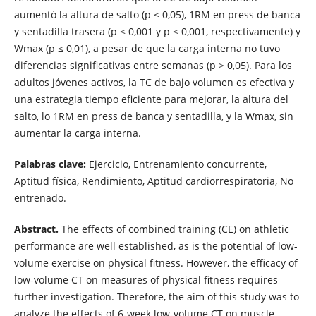
aumentó la altura de salto (p ≤ 0,05), 1RM en press de banca
y sentadilla trasera (p < 0,001 y p < 0,001, respectivamente) y
Wmax (p ≤ 0,01), a pesar de que la carga interna no tuvo
diferencias significativas entre semanas (p > 0,05). Para los
adultos jóvenes activos, la TC de bajo volumen es efectiva y
una estrategia tiempo eficiente para mejorar, la altura del
salto, lo 1RM en press de banca y sentadilla, y la Wmax, sin
aumentar la carga interna.
Palabras clave:
Ejercicio, Entrenamiento concurrente,
Aptitud física, Rendimiento, Aptitud cardiorrespiratoria, No
entrenado.
Abstract.
The effects of combined training (CE) on athletic
performance are well established, as is the potential of low-
volume exercise on physical fitness. However, the efficacy of
low-volume CT on measures of physical fitness requires
further investigation. Therefore, the aim of this study was to
analyze the effects of 6-week low-volume CT on muscle