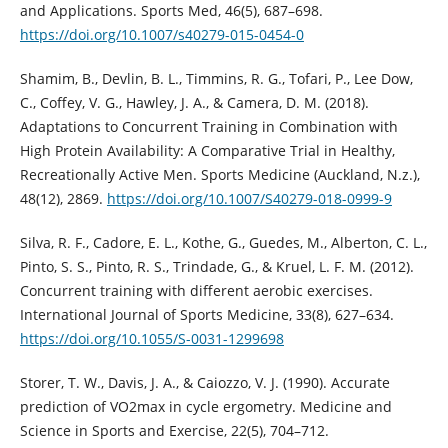
and Applications. Sports Med, 46(5), 687–698.
https://doi.org/10.1007/s40279-015-0454-0
Shamim, B., Devlin, B. L., Timmins, R. G., Tofari, P., Lee Dow,
C., Coffey, V. G., Hawley, J. A., & Camera, D. M. (2018).
Adaptations to Concurrent Training in Combination with
High Protein Availability: A Comparative Trial in Healthy,
Recreationally Active Men. Sports Medicine (Auckland, N.z.),
48(12), 2869.
https://doi.org/10.1007/S40279-018-0999-9
Silva, R. F., Cadore, E. L., Kothe, G., Guedes, M., Alberton, C. L.,
Pinto, S. S., Pinto, R. S., Trindade, G., & Kruel, L. F. M. (2012).
Concurrent training with different aerobic exercises.
International Journal of Sports Medicine, 33(8), 627–634.
https://doi.org/10.1055/S-0031-1299698
Storer, T. W., Davis, J. A., & Caiozzo, V. J. (1990). Accurate
prediction of VO2max in cycle ergometry. Medicine and
Science in Sports and Exercise, 22(5), 704–712.