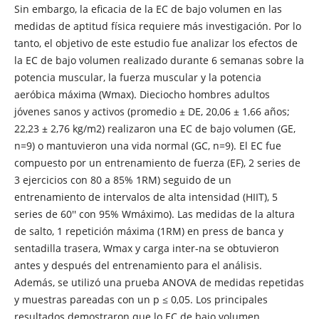
Sin embargo, la eficacia de la EC de bajo volumen en las
medidas de aptitud física requiere más investigación. Por lo
tanto, el objetivo de este estudio fue analizar los efectos de
la EC de bajo volumen realizado durante 6 semanas sobre la
potencia muscular, la fuerza muscular y la potencia
aeróbica máxima (Wmax). Dieciocho hombres adultos
jóvenes sanos y activos (promedio ± DE, 20,06 ± 1,66 años;
22,23 ± 2,76 kg/m2) realizaron una EC de bajo volumen (GE,
n=9) o mantuvieron una vida normal (GC, n=9). El EC fue
compuesto por un entrenamiento de fuerza (EF), 2 series de
3 ejercicios con 80 a 85% 1RM) seguido de un
entrenamiento de intervalos de alta intensidad (HIIT), 5
series de 60'' con 95% Wmáximo). Las medidas de la altura
de salto, 1 repetición máxima (1RM) en press de banca y
sentadilla trasera, Wmax y carga inter-na se obtuvieron
antes y después del entrenamiento para el análisis.
Además, se utilizó una prueba ANOVA de medidas repetidas
y muestras pareadas con un p ≤ 0,05. Los principales
resultados demostraron que lo EC de bajo volumen