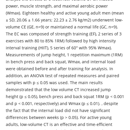
power, muscle strength, and maximal aerobic power
(Wmax). Eighteen healthy and active young adult men (mean
± SD, 20.06 ± 1.66 years; 22.23 ± 2.76 kg/m2) underwent low-
volume CE (GE, n=9) or maintained a normal life (GC, n=9).
The EC was composed of strength training (EF), 2 series of 3
exercises with 80 to 85% 1RM) followed by high intensity
interval training (HIIT), 5 series of 60'' with 95% Wmax).
Measurements of jump height, 1 repetition maximum (1RM)
in bench press and back squat, Wmax, and internal load
were obtained before and after training for analysis. In
addition, an ANOVA test of repeated measures and paired
samples with p ≤ 0.05 was used. The main results
demonstrated that the low volume CT increased jump
height (p ≤ 0.05), bench press and back squat 1RM (p < 0.001
and p < 0.001, respectively) and Wmax (p ≤ 0.01). , despite
the fact that the internal load did not have significant
differences between weeks (p > 0.05). For active young
adults, low-volume CT is an effective and time-efficient