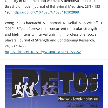
capacity in unfit men and women: A demonstration of a
threshold model. Journal of Behavioral Medicine, 26(3), 183–
195.
https://doi.org/10.1023/A:1023410302898
Wong, P. L., Chaouachi, A., Chamari, K., Dellal, A., & Wisloff, U.
(2010). Effect of preseason concurrent muscular strength
and high-intensity interval training in professional soccer
players. Journal of Strength and Conditioning Research,
24(3), 653–660.
https://doi.org/10.1519/JSC.0B013E3181AA36A2