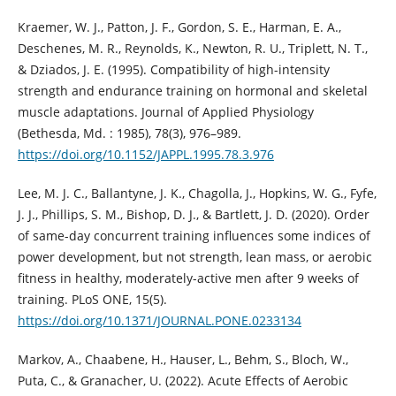
Kraemer, W. J., Patton, J. F., Gordon, S. E., Harman, E. A.,
Deschenes, M. R., Reynolds, K., Newton, R. U., Triplett, N. T.,
& Dziados, J. E. (1995). Compatibility of high-intensity
strength and endurance training on hormonal and skeletal
muscle adaptations. Journal of Applied Physiology
(Bethesda, Md. : 1985), 78(3), 976–989.
https://doi.org/10.1152/JAPPL.1995.78.3.976
Lee, M. J. C., Ballantyne, J. K., Chagolla, J., Hopkins, W. G., Fyfe,
J. J., Phillips, S. M., Bishop, D. J., & Bartlett, J. D. (2020). Order
of same-day concurrent training influences some indices of
power development, but not strength, lean mass, or aerobic
fitness in healthy, moderately-active men after 9 weeks of
training. PLoS ONE, 15(5).
https://doi.org/10.1371/JOURNAL.PONE.0233134
Markov, A., Chaabene, H., Hauser, L., Behm, S., Bloch, W.,
Puta, C., & Granacher, U. (2022). Acute Effects of Aerobic