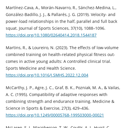
Martínez-Cava, A., Morán-Navarro, R., Sánchez-Medina, L.,
González-Badillo, J. J., & Pallarés, J. G. (2019). Velocity- and
power-load relationships in the half, parallel and full back
squat. Journal of Sports Sciences, 37(10), 1088–1096.
https://doi.org/10.1080/02640414.2018.1544187
Martins, R., & Loureiro, N. (2023). The effects of low-volume
combined training on health-related physical fitness out-
comes in active young adults: A controlled clinical trial.
Sports Medicine and Health Science.
https://doi.org/10.1016/J.SMHS.2022.12.004
McCarthy, J. P., Agre, J. C., Graf, B. K., Pozniak, M. A., & Vailas,
A. C. (1995). Compatibility of adaptive responses with
combining strength and endurance training. Medicine &
Science in Sports & Exercise, 27(3), 429–436.
https://doi.org/10.1249/00005768-199503000-00021
McLaren, S. J., Macpherson, T. W., Coutts, A. J., Hurst, C.,