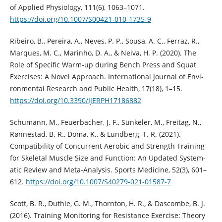
of Applied Physiology, 111(6), 1063–1071.
https://doi.org/10.1007/S00421-010-1735-9
Ribeiro, B., Pereira, A., Neves, P. P., Sousa, A. C., Ferraz, R.,
Marques, M. C., Marinho, D. A., & Neiva, H. P. (2020). The
Role of Specific Warm-up during Bench Press and Squat
Exercises: A Novel Approach. International Journal of Envi-
ronmental Research and Public Health, 17(18), 1–15.
https://doi.org/10.3390/IJERPH17186882
Schumann, M., Feuerbacher, J. F., Sünkeler, M., Freitag, N.,
Rønnestad, B. R., Doma, K., & Lundberg, T. R. (2021).
Compatibility of Concurrent Aerobic and Strength Training
for Skeletal Muscle Size and Function: An Updated System-
atic Review and Meta-Analysis. Sports Medicine, 52(3), 601–
612.
https://doi.org/10.1007/S40279-021-01587-7
Scott, B. R., Duthie, G. M., Thornton, H. R., & Dascombe, B. J.
(2016). Training Monitoring for Resistance Exercise: Theory