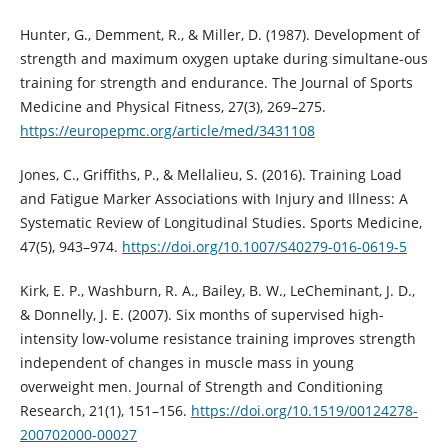
Hunter, G., Demment, R., & Miller, D. (1987). Development of
strength and maximum oxygen uptake during simultane-ous
training for strength and endurance. The Journal of Sports
Medicine and Physical Fitness, 27(3), 269–275.
https://europepmc.org/article/med/3431108
Jones, C., Griffiths, P., & Mellalieu, S. (2016). Training Load
and Fatigue Marker Associations with Injury and Illness: A
Systematic Review of Longitudinal Studies. Sports Medicine,
47(5), 943–974.
https://doi.org/10.1007/S40279-016-0619-5
Kirk, E. P., Washburn, R. A., Bailey, B. W., LeCheminant, J. D.,
& Donnelly, J. E. (2007). Six months of supervised high-
intensity low-volume resistance training improves strength
independent of changes in muscle mass in young
overweight men. Journal of Strength and Conditioning
Research, 21(1), 151–156.
https://doi.org/10.1519/00124278-
200702000-00027