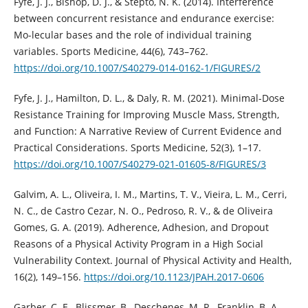
Fyfe, J. J., Bishop, D. J., & Stepto, N. K. (2014). Interference
between concurrent resistance and endurance exercise:
Mo-lecular bases and the role of individual training
variables. Sports Medicine, 44(6), 743–762.
https://doi.org/10.1007/S40279-014-0162-1/FIGURES/2
Fyfe, J. J., Hamilton, D. L., & Daly, R. M. (2021). Minimal-Dose
Resistance Training for Improving Muscle Mass, Strength,
and Function: A Narrative Review of Current Evidence and
Practical Considerations. Sports Medicine, 52(3), 1–17.
https://doi.org/10.1007/S40279-021-01605-8/FIGURES/3
Galvim, A. L., Oliveira, I. M., Martins, T. V., Vieira, L. M., Cerri,
N. C., de Castro Cezar, N. O., Pedroso, R. V., & de Oliveira
Gomes, G. A. (2019). Adherence, Adhesion, and Dropout
Reasons of a Physical Activity Program in a High Social
Vulnerability Context. Journal of Physical Activity and Health,
16(2), 149–156.
https://doi.org/10.1123/JPAH.2017-0606
Garber, C. E., Blissmer, B., Deschenes, M. R., Franklin, B. A.,