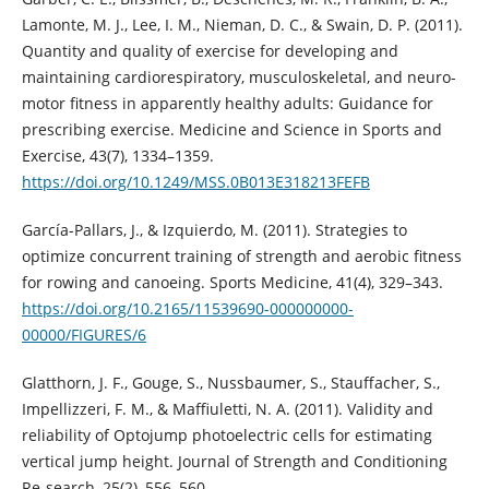
Lamonte, M. J., Lee, I. M., Nieman, D. C., & Swain, D. P. (2011).
Quantity and quality of exercise for developing and
maintaining cardiorespiratory, musculoskeletal, and neuro-
motor fitness in apparently healthy adults: Guidance for
prescribing exercise. Medicine and Science in Sports and
Exercise, 43(7), 1334–1359.
https://doi.org/10.1249/MSS.0B013E318213FEFB
García-Pallars, J., & Izquierdo, M. (2011). Strategies to
optimize concurrent training of strength and aerobic fitness
for rowing and canoeing. Sports Medicine, 41(4), 329–343.
https://doi.org/10.2165/11539690-000000000-
00000/FIGURES/6
Glatthorn, J. F., Gouge, S., Nussbaumer, S., Stauffacher, S.,
Impellizzeri, F. M., & Maffiuletti, N. A. (2011). Validity and
reliability of Optojump photoelectric cells for estimating
vertical jump height. Journal of Strength and Conditioning
Re-search, 25(2), 556–560.