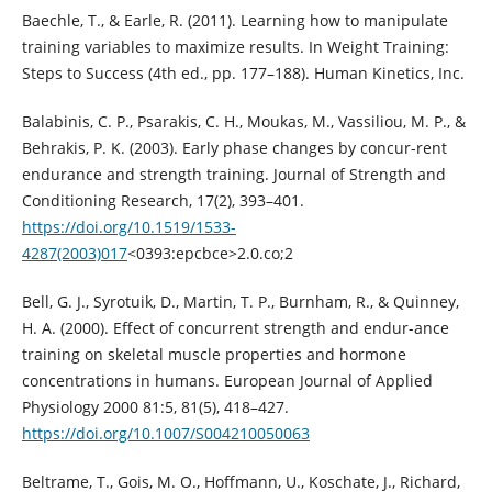
Baechle, T., & Earle, R. (2011). Learning how to manipulate
training variables to maximize results. In Weight Training:
Steps to Success (4th ed., pp. 177–188). Human Kinetics, Inc.
Balabinis, C. P., Psarakis, C. H., Moukas, M., Vassiliou, M. P., &
Behrakis, P. K. (2003). Early phase changes by concur-rent
endurance and strength training. Journal of Strength and
Conditioning Research, 17(2), 393–401.
https://doi.org/10.1519/1533-
4287(2003)017
<0393:epcbce>2.0.co;2
Bell, G. J., Syrotuik, D., Martin, T. P., Burnham, R., & Quinney,
H. A. (2000). Effect of concurrent strength and endur-ance
training on skeletal muscle properties and hormone
concentrations in humans. European Journal of Applied
Physiology 2000 81:5, 81(5), 418–427.
https://doi.org/10.1007/S004210050063
Beltrame, T., Gois, M. O., Hoffmann, U., Koschate, J., Richard,