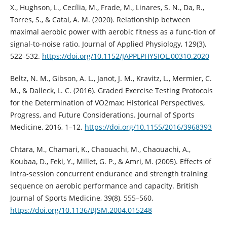
X., Hughson, L., Cecília, M., Frade, M., Linares, S. N., Da, R.,
Torres, S., & Catai, A. M. (2020). Relationship between
maximal aerobic power with aerobic fitness as a func-tion of
signal-to-noise ratio. Journal of Applied Physiology, 129(3),
522–532.
https://doi.org/10.1152/JAPPLPHYSIOL.00310.2020
Beltz, N. M., Gibson, A. L., Janot, J. M., Kravitz, L., Mermier, C.
M., & Dalleck, L. C. (2016). Graded Exercise Testing Protocols
for the Determination of VO2max: Historical Perspectives,
Progress, and Future Considerations. Journal of Sports
Medicine, 2016, 1–12.
https://doi.org/10.1155/2016/3968393
Chtara, M., Chamari, K., Chaouachi, M., Chaouachi, A.,
Koubaa, D., Feki, Y., Millet, G. P., & Amri, M. (2005). Effects of
intra-session concurrent endurance and strength training
sequence on aerobic performance and capacity. British
Journal of Sports Medicine, 39(8), 555–560.
https://doi.org/10.1136/BJSM.2004.015248