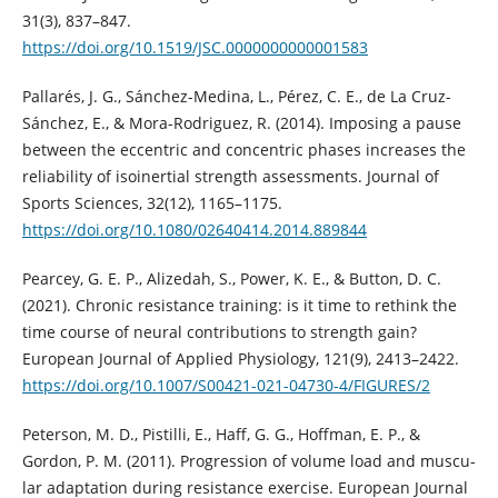
31(3), 837–847.
https://doi.org/10.1519/JSC.0000000000001583
Pallarés, J. G., Sánchez-Medina, L., Pérez, C. E., de La Cruz-
Sánchez, E., & Mora-Rodriguez, R. (2014). Imposing a pause
between the eccentric and concentric phases increases the
reliability of isoinertial strength assessments. Journal of
Sports Sciences, 32(12), 1165–1175.
https://doi.org/10.1080/02640414.2014.889844
Pearcey, G. E. P., Alizedah, S., Power, K. E., & Button, D. C.
(2021). Chronic resistance training: is it time to rethink the
time course of neural contributions to strength gain?
European Journal of Applied Physiology, 121(9), 2413–2422.
https://doi.org/10.1007/S00421-021-04730-4/FIGURES/2
Peterson, M. D., Pistilli, E., Haff, G. G., Hoffman, E. P., &
Gordon, P. M. (2011). Progression of volume load and muscu-
lar adaptation during resistance exercise. European Journal