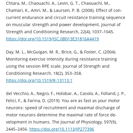
Chtara, M., Chaouachi, A., Levin, G. T., Chaouachi, M.,
Chamari, K., Amri, M., & Laursen, P. B. (2008). Effect of con-
current endurance and circuit resistance training sequence
on muscular strength and power development. Journal of
Strength and Conditioning Research, 22(4), 1037–1045.
https://doi.org/10.1519/JSC.0B013E31816A4419
Day, M. L., McGuigan, M. R., Brice, G., & Foster, C. (2004).
Monitoring exercise intensity during resistance training
using the session RPE scale. Journal of Strength and
Conditioning Research, 18(2), 353–358.
https://doi.org/10.1519/R-13113.1
del Vecchio, A., Negro, F., Holobar, A., Casolo, A., Folland, J. P.,
Felici, F., & Farina, D. (2019). You are as fast as your motor
neurons: speed of recruitment and maximal discharge of
motor neurons determine the maximal rate of force de-
velopment in humans. The Journal of Physiology, 597(9),
2445–2456.
https://doi.org/10.1113/JP277396