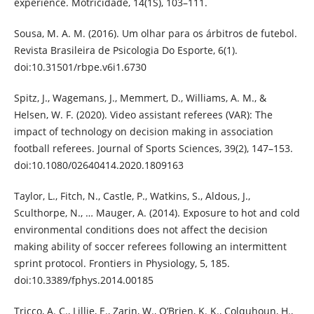
experience. Motricidade, 14(1S), 103–111.
Sousa, M. A. M. (2016). Um olhar para os árbitros de futebol.
Revista Brasileira de Psicologia Do Esporte, 6(1).
doi:10.31501/rbpe.v6i1.6730
Spitz, J., Wagemans, J., Memmert, D., Williams, A. M., &
Helsen, W. F. (2020). Video assistant referees (VAR): The
impact of technology on decision making in association
football referees. Journal of Sports Sciences, 39(2), 147–153.
doi:10.1080/02640414.2020.1809163
Taylor, L., Fitch, N., Castle, P., Watkins, S., Aldous, J.,
Sculthorpe, N., … Mauger, A. (2014). Exposure to hot and cold
environmental conditions does not affect the decision
making ability of soccer referees following an intermittent
sprint protocol. Frontiers in Physiology, 5, 185.
doi:10.3389/fphys.2014.00185
Tricco, A. C., Lillie, E., Zarin, W., O’Brien, K. K., Colquhoun, H.,