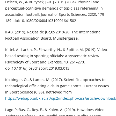
Helsen, W., & Bultynck, J.-B. J.-B. B. (2004). Physical and
perceptual-cognitive demands of top-class refereeing in
association football. Journal of Sports Sciences, 22(2), 179–
189. doi:10.1080/02640410310001641502
IFAB. (2019). Reglas de juego 2019/20. The International
Football Association Board. Münstergasse.
Kittel, A., Larkin, P., Elsworthy, N., & Spittle, M. (2019). Video-
based testing in sporting officials: A systematic review.
Psychology of Sport and Exercise, 43, 261–270.
doi:10.1016/j.psychsport.2019.03.013
Kolbinger, O., & Lames, M. (2017). Scientific approaches to
technological officiating aids in game sports. Current Issues
in Sport Science (CISS). Retrieved from
https://webapp.uibk.ac.at/ojs2/index.php/ciss/article/downloa
Lago-Peñas, C., Rey, E., & Kalén, A. (2019). How does Video
Assistant Referee (VAR) modify the game in elite soccer?