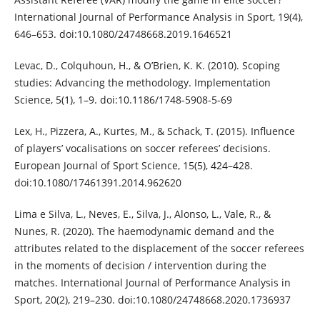
International Journal of Performance Analysis in Sport, 19(4),
646–653. doi:10.1080/24748668.2019.1646521
Levac, D., Colquhoun, H., & O’Brien, K. K. (2010). Scoping
studies: Advancing the methodology. Implementation
Science, 5(1), 1–9. doi:10.1186/1748-5908-5-69
Lex, H., Pizzera, A., Kurtes, M., & Schack, T. (2015). Influence
of players’ vocalisations on soccer referees’ decisions.
European Journal of Sport Science, 15(5), 424–428.
doi:10.1080/17461391.2014.962620
Lima e Silva, L., Neves, E., Silva, J., Alonso, L., Vale, R., &
Nunes, R. (2020). The haemodynamic demand and the
attributes related to the displacement of the soccer referees
in the moments of decision / intervention during the
matches. International Journal of Performance Analysis in
Sport, 20(2), 219–230. doi:10.1080/24748668.2020.1736937