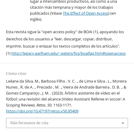
lugar a intercambios productivos, así como a una
citación más temprana y mayor de los trabajos
publicados (Véase
The Effect of Open Access
) (en
inglés).
Esta revista sigue la "open access policy" de BOAI (1), apoyando los
derechos de los usuarios a "leer, descargar, copiar, distribuir,
imprimir, buscar o enlazar los textos completos de los artículos".
(1)
http://legacy.earlham.edu/~peters/fos/boaifaq.htm#openaccess
Cómo citar
Leilane da Silva, M., Barbosa Filho , V. C. ., de Lima e Silva , L., Moreira
Nunes , R. de A. ., Preciado , M. ., Vieira de Andrade Barreira , D. B. ., &
Gomes Campaniço , J. M. . (2023). Árbitro asistente de vídeo en el
fútbol: una revisión del alcance (Video Assistant Referee in soccer: A
Scoping Review).
Retos
,
50
, 1163-1171.
https://doi.org/10.47197/retos.v50.95409
Más formatos de cita