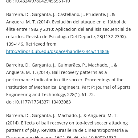
doi:10.4324/9780429455551-10
Barreira, D., Garganta, J., Castellano, J., Prudente, J., &
Anguera, M. T. (2014). Evolución del ataque en el fútbol de
élite entre 1982 y 2010: Aplicación del análisis secuencial de
retardos. Revista de Psicología Del Deporte, 23(1132-239X),
139–146. Retrieved from
http://diposit.ub.edu/dspace/handle/2445/114846
Barreira, D., Garganta, J., Guimarães, P., Machado, J., &
Anguera, M. T. (2014). Ball recovery patterns as a
performance indicator in elite soccer. Proceedings of the
Institution of Mechanical Engineers, Part P: Journal of Sports
Engineering and Technology, 228(1), 61–72.
doi:10.1177/1754337113493083
Barreira, D., Garganta, J., Machado, J., & Anguera, M. T.
(2014). Effects of ball recovery on top-level soccer attacking
patterns of play. Revista Brasileira de Cineantropometria &
Desempenho Humano, 16(1), 36–46. doi:10.5007/1980-