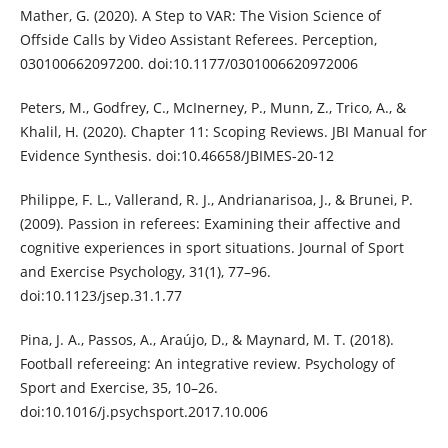
Mather, G. (2020). A Step to VAR: The Vision Science of
Offside Calls by Video Assistant Referees. Perception,
030100662097200. doi:10.1177/0301006620972006
Peters, M., Godfrey, C., McInerney, P., Munn, Z., Trico, A., &
Khalil, H. (2020). Chapter 11: Scoping Reviews. JBI Manual for
Evidence Synthesis. doi:10.46658/JBIMES-20-12
Philippe, F. L., Vallerand, R. J., Andrianarisoa, J., & Brunei, P.
(2009). Passion in referees: Examining their affective and
cognitive experiences in sport situations. Journal of Sport
and Exercise Psychology, 31(1), 77–96.
doi:10.1123/jsep.31.1.77
Pina, J. A., Passos, A., Araújo, D., & Maynard, M. T. (2018).
Football refereeing: An integrative review. Psychology of
Sport and Exercise, 35, 10–26.
doi:10.1016/j.psychsport.2017.10.006