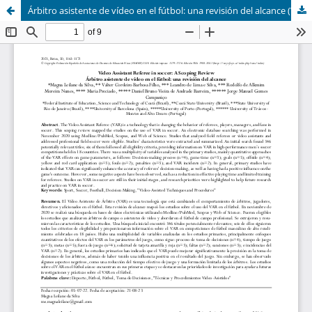
Árbitro asistente de vídeo en el fútbol: una revisión del alcance (Video Assistant Referee in soccer: A Scoping Review)