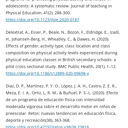
adolescents: A systematic review. Journal of teaching in
Physical Education, 41(2), 288-300.
https://doi.org/10.1123/jtpe.2020-0187
Delextrat, A., Esser, P., Beale, N., Bozon, F., Eldridge, E., Izadi,
H., Johansen-Berg, H., Wheatley, C., & Dawes, H. (2020).
Effects of gender, activity type, class location and class
composition on physical activity levels experienced during
physical education classes in British secondary schools: a
pilot cross-sectional study. BMC Public Health, 20(1), 1–12.
https://doi.org/10.1186/s12889-020-09698-y
Diaz, D. P., Martínez, P. Y. O., López, J. A. H., Castro, Z. E. R.,
Meza, E. I. A., Ortiz, L. R. M., & Buñuel, P. S.-L. (2020). Efecto
de un programa de educación física con intensidad
moderada vigorosa sobre el desarrollo motor en niños de
preescolar. Retos: nuevas tendencias en educación física,
deporte y recreación(38), 363-368.
https://doi.org/10.47197/retos.v38i38.73818