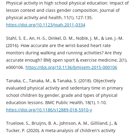
Physical activity in high school physical education: Impact of
lesson context and class gender composition. Journal of
physical activity and health, 11(1), 127-135.
https://doi.org/10.1123/jpah.2011-0334
Stahl, S. E., An, H.-S., Dinkel, D. M., Noble, J. M., & Lee, J.-M.
(2016). How accurate are the wrist-based heart rate
monitors during walking and running activities? Are they
accurate enough? BMJ open sport & exercise medicine, 2(1),
e000106.
https://doi.org/10.1136/bmjsem-2015-000106
Tanaka, C., Tanaka, M., & Tanaka, S. (2018). Objectively
evaluated physical activity and sedentary time in primary
school children by gender, grade and types of physical
education lessons. BMC Public Health, 18(1), 1-10.
https://doi.org/10.1186/s12889-018-5910-y
Truelove, S., Bruijns, B. A., Johnson, A. M., Gilliland, J., &
Tucker, P. (2020). A meta-analysis of children's activity