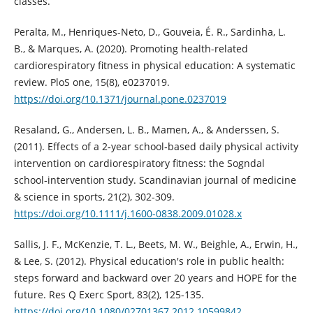
classes.
Peralta, M., Henriques-Neto, D., Gouveia, É. R., Sardinha, L.
B., & Marques, A. (2020). Promoting health-related
cardiorespiratory fitness in physical education: A systematic
review. PloS one, 15(8), e0237019.
https://doi.org/10.1371/journal.pone.0237019
Resaland, G., Andersen, L. B., Mamen, A., & Anderssen, S.
(2011). Effects of a 2‐year school‐based daily physical activity
intervention on cardiorespiratory fitness: the Sogndal
school‐intervention study. Scandinavian journal of medicine
& science in sports, 21(2), 302-309.
https://doi.org/10.1111/j.1600-0838.2009.01028.x
Sallis, J. F., McKenzie, T. L., Beets, M. W., Beighle, A., Erwin, H.,
& Lee, S. (2012). Physical education's role in public health:
steps forward and backward over 20 years and HOPE for the
future. Res Q Exerc Sport, 83(2), 125-135.
https://doi.org/10.1080/02701367.2012.10599842