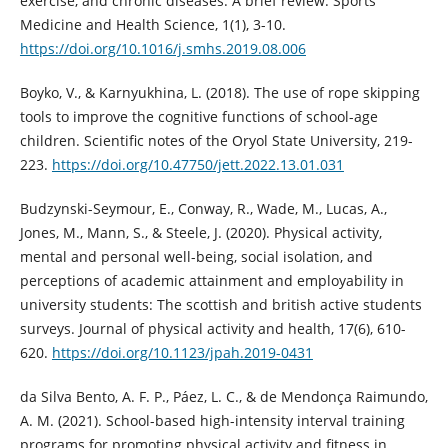
exercise, and chronic diseases: A brief review. Sports
Medicine and Health Science, 1(1), 3-10.
https://doi.org/10.1016/j.smhs.2019.08.006
Boyko, V., & Karnyukhina, L. (2018). The use of rope skipping
tools to improve the cognitive functions of school-age
children. Scientific notes of the Oryol State University, 219-
223.
https://doi.org/10.47750/jett.2022.13.01.031
Budzynski-Seymour, E., Conway, R., Wade, M., Lucas, A.,
Jones, M., Mann, S., & Steele, J. (2020). Physical activity,
mental and personal well-being, social isolation, and
perceptions of academic attainment and employability in
university students: The scottish and british active students
surveys. Journal of physical activity and health, 17(6), 610-
620.
https://doi.org/10.1123/jpah.2019-0431
da Silva Bento, A. F. P., Páez, L. C., & de Mendonça Raimundo,
A. M. (2021). School-based high-intensity interval training
programs for promoting physical activity and fitness in