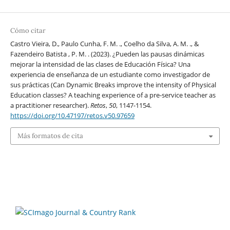
Cómo citar
Castro Vieira, D., Paulo Cunha, F. M. ., Coelho da Silva, A. M. ., &
Fazendeiro Batista , P. M. . (2023). ¿Pueden las pausas dinámicas
mejorar la intensidad de las clases de Educación Física? Una
experiencia de enseñanza de un estudiante como investigador de
sus prácticas (Can Dynamic Breaks improve the intensity of Physical
Education classes? A teaching experience of a pre-service teacher as
a practitioner researcher).
Retos
,
50
, 1147-1154.
https://doi.org/10.47197/retos.v50.97659
Más formatos de cita