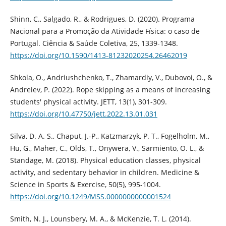
Shinn, C., Salgado, R., & Rodrigues, D. (2020). Programa
Nacional para a Promoção da Atividade Física: o caso de
Portugal. Ciência & Saúde Coletiva, 25, 1339-1348.
https://doi.org/10.1590/1413-81232020254.26462019
Shkola, O., Andriushchenko, T., Zhamardiy, V., Dubovoi, O., &
Andreiev, P. (2022). Rope skipping as a means of increasing
students' physical activity. JETT, 13(1), 301-309.
https://doi.org/10.47750/jett.2022.13.01.031
Silva, D. A. S., Chaput, J.-P., Katzmarzyk, P. T., Fogelholm, M.,
Hu, G., Maher, C., Olds, T., Onywera, V., Sarmiento, O. L., &
Standage, M. (2018). Physical education classes, physical
activity, and sedentary behavior in children. Medicine &
Science in Sports & Exercise, 50(5), 995-1004.
https://doi.org/10.1249/MSS.0000000000001524
Smith, N. J., Lounsbery, M. A., & McKenzie, T. L. (2014).