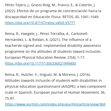
Pérez-Tejero, J., Grassi-Roig, M., Franco, E., & Coterón, J.
(2022). Efectos de un programa de concienciación hacia la
discapacidad en Educación Física. RETOS, 45, 1041–1049.
https://doi.org/10.47197/retos.v45i0.93777
Reina, R., Haegele, J., Pérez-Torralba, A., Carbonell-
Hernández, L. & Roldan, A. (2021). The influence of a
teacherde-signed and -implemented disability awareness
programme on the attitudes of students toward inclusión.
European Physical Education Review, 27(4), 1-17.
https://doi.org/10.1177/1356336X21999400
Reina, R., Hutzler, Y., Iniguez, M. & Moreno, J. (2016).
Attitudes towards inclusión of students with disabilities in
physical education questionnaire (AISDPE): a two-component
scale in Spanish. European Journal of Human Movement, 36,
75-87.
https://www.eurjhm.com/index.php/eurjhm/article/view/368