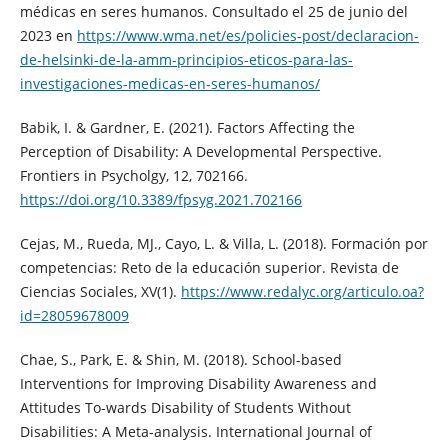
médicas en seres humanos. Consultado el 25 de junio del
2023 en
https://www.wma.net/es/policies-post/declaracion-
de-helsinki-de-la-amm-principios-eticos-para-las-
investigaciones-medicas-en-seres-humanos/
Babik, I. & Gardner, E. (2021). Factors Affecting the
Perception of Disability: A Developmental Perspective.
Frontiers in Psycholgy, 12, 702166.
https://doi.org/10.3389/fpsyg.2021.702166
Cejas, M., Rueda, MJ., Cayo, L. & Villa, L. (2018). Formación por
competencias: Reto de la educación superior. Revista de
Ciencias Sociales, XV(1).
https://www.redalyc.org/articulo.oa?
id=28059678009
Chae, S., Park, E. & Shin, M. (2018). School-based
Interventions for Improving Disability Awareness and
Attitudes To-wards Disability of Students Without
Disabilities: A Meta-analysis. International Journal of