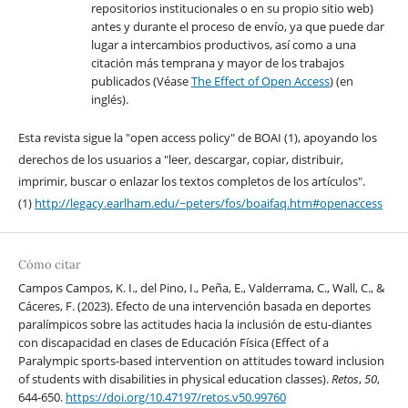
repositorios institucionales o en su propio sitio web)
antes y durante el proceso de envío, ya que puede dar
lugar a intercambios productivos, así como a una
citación más temprana y mayor de los trabajos
publicados (Véase
The Effect of Open Access
) (en
inglés).
Esta revista sigue la "open access policy" de BOAI (1), apoyando los
derechos de los usuarios a "leer, descargar, copiar, distribuir,
imprimir, buscar o enlazar los textos completos de los artículos".
(1)
http://legacy.earlham.edu/~peters/fos/boaifaq.htm#openaccess
Cómo citar
Campos Campos, K. I., del Pino, I., Peña, E., Valderrama, C., Wall, C., &
Cáceres, F. (2023). Efecto de una intervención basada en deportes
paralímpicos sobre las actitudes hacia la inclusión de estu-diantes
con discapacidad en clases de Educación Física (Effect of a
Paralympic sports-based intervention on attitudes toward inclusion
of students with disabilities in physical education classes).
Retos
,
50
,
644-650.
https://doi.org/10.47197/retos.v50.99760