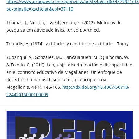
https://www.proquest.com/openview/ac5f54a5cfd664879921ef
pq-origsite=gscholar&cbl=37110
Thomas, J., Nelson, J. & Silverman, S. (2012). Métodos de
pesquisa em atividade física (6ª ed.). Artmed.
Triandis, H. (1974). Actitudes y cambios de actitudes. Toray
Yupanqui, A., González, M., Llancalahuén, M., Quilodrán, W.
& Toledo, C. (2016). Lenguaje, discriminación y discapaci-dad
en el contexto educativo de Magallanes. Un enfoque de
derechos humanos desde la terapia ocupacional.
Magallania, 44(1), 146-166.
http://dx.doi.org/10.4067/S0718-
22442016000100009