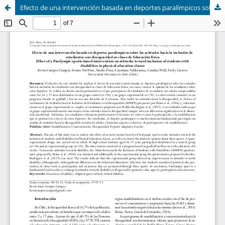
Efecto de una intervención basada en deportes paralímpicos sobre las actitudes hacia la inclusión de estu-diantes con discapacidad en clases de Educación Física (Effect of a Paralympic sports-based intervention on attitudes toward inclusion of students with disabilities in physical education classes)