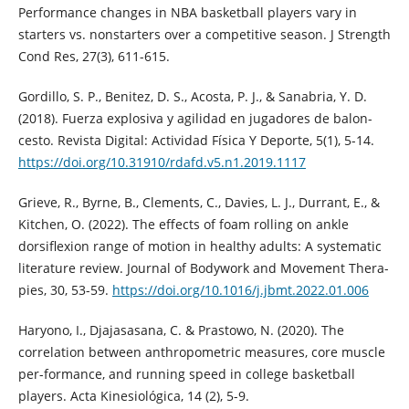
Performance changes in NBA basketball players vary in
starters vs. nonstarters over a competitive season. J Strength
Cond Res, 27(3), 611-615.
Gordillo, S. P., Benitez, D. S., Acosta, P. J., & Sanabria, Y. D.
(2018). Fuerza explosiva y agilidad en jugadores de balon-
cesto. Revista Digital: Actividad Física Y Deporte, 5(1), 5-14.
https://doi.org/10.31910/rdafd.v5.n1.2019.1117
Grieve, R., Byrne, B., Clements, C., Davies, L. J., Durrant, E., &
Kitchen, O. (2022). The effects of foam rolling on ankle
dorsiflexion range of motion in healthy adults: A systematic
literature review. Journal of Bodywork and Movement Thera-
pies, 30, 53-59.
https://doi.org/10.1016/j.jbmt.2022.01.006
Haryono, I., Djajasasana, C. & Prastowo, N. (2020). The
correlation between anthropometric measures, core muscle
per-formance, and running speed in college basketball
players. Acta Kinesiológica, 14 (2), 5-9.