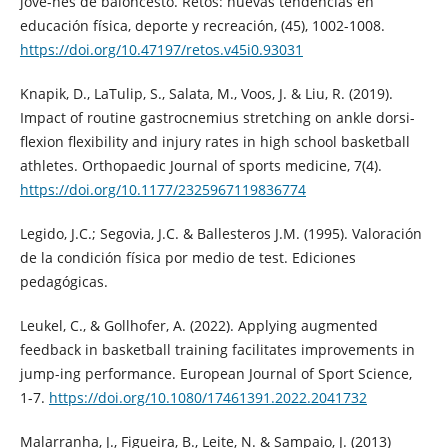
jóve-nes de baloncesto. Retos: nuevas tendencias en
educación física, deporte y recreación, (45), 1002-1008.
https://doi.org/10.47197/retos.v45i0.93031
Knapik, D., LaTulip, S., Salata, M., Voos, J. & Liu, R. (2019).
Impact of routine gastrocnemius stretching on ankle dorsi-
flexion flexibility and injury rates in high school basketball
athletes. Orthopaedic Journal of sports medicine, 7(4).
https://doi.org/10.1177/2325967119836774
Legido, J.C.; Segovia, J.C. & Ballesteros J.M. (1995). Valoración
de la condición física por medio de test. Ediciones
pedagógicas.
Leukel, C., & Gollhofer, A. (2022). Applying augmented
feedback in basketball training facilitates improvements in
jump-ing performance. European Journal of Sport Science,
1-7.
https://doi.org/10.1080/17461391.2022.2041732
Malarranha, J., Figueira, B., Leite, N. & Sampaio, J. (2013)