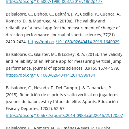
https://doi.org/10.5007/1980-0037.2016v18n2p177
Balsalobre, C., Bishop, C., Beltrán, J. V., Cecilia, P., Cuenca, A.,
Romero, D., & Madruga, M. (2019a). The validity and
reliability of a novel app for the measurement of change of
direction performance. Journal of sports sciences, 37(21),
2420-2424.
https://doi.org/10.1080/02640414.2019.1640029
Balsalobre, C., Glaister, M., & Lockey, R. A. (2015). The validity
and reliability of an iPhone app for measuring vertical jump
performance. Journal of sports sciences, 33(15), 1574-1579.
https://doi.org/10.1080/02640414.2014.996184
Balsalobre, C., Nevado, F., Del Campo, J. & Ganancias, P.
(2015). Repetición de esprints y salto vertical en jugadores
jóvenes de baloncesto y fútbol de élite. Apunts, Educación
Física y Deportes, 120(2), 52-57.
https://doi.org/10.5672/apunts.2014-0983.cat.(2015/2).120.07
Balsalobre, C., Romero, N., & Jiménez-Reyes, P. (2019b).