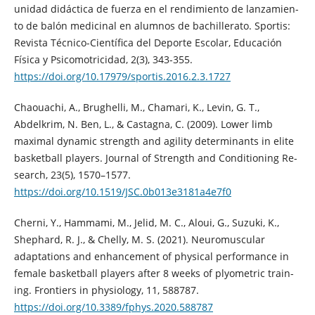
unidad didáctica de fuerza en el rendimiento de lanzamien-
to de balón medicinal en alumnos de bachillerato. Sportis:
Revista Técnico-Científica del Deporte Escolar, Educación
Física y Psicomotricidad, 2(3), 343-355.
https://doi.org/10.17979/sportis.2016.2.3.1727
Chaouachi, A., Brughelli, M., Chamari, K., Levin, G. T.,
Abdelkrim, N. Ben, L., & Castagna, C. (2009). Lower limb
maximal dynamic strength and agility determinants in elite
basketball players. Journal of Strength and Conditioning Re-
search, 23(5), 1570–1577.
https://doi.org/10.1519/JSC.0b013e3181a4e7f0
Cherni, Y., Hammami, M., Jelid, M. C., Aloui, G., Suzuki, K.,
Shephard, R. J., & Chelly, M. S. (2021). Neuromuscular
adaptations and enhancement of physical performance in
female basketball players after 8 weeks of plyometric train-
ing. Frontiers in physiology, 11, 588787.
https://doi.org/10.3389/fphys.2020.588787