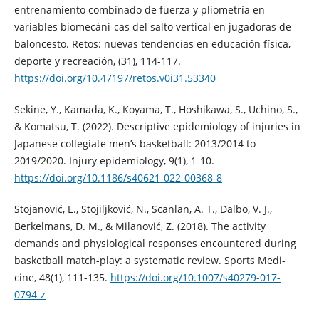
entrenamiento combinado de fuerza y pliometría en
variables biomecáni-cas del salto vertical en jugadoras de
baloncesto. Retos: nuevas tendencias en educación física,
deporte y recreación, (31), 114-117.
https://doi.org/10.47197/retos.v0i31.53340
Sekine, Y., Kamada, K., Koyama, T., Hoshikawa, S., Uchino, S.,
& Komatsu, T. (2022). Descriptive epidemiology of injuries in
Japanese collegiate men’s basketball: 2013/2014 to
2019/2020. Injury epidemiology, 9(1), 1-10.
https://doi.org/10.1186/s40621-022-00368-8
Stojanović, E., Stojiljković, N., Scanlan, A. T., Dalbo, V. J.,
Berkelmans, D. M., & Milanović, Z. (2018). The activity
demands and physiological responses encountered during
basketball match-play: a systematic review. Sports Medi-
cine, 48(1), 111-135.
https://doi.org/10.1007/s40279-017-
0794-z