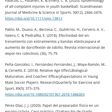
Palacios, L., Pasanen, K. & Emery, C. A. (2020). Epidemiology
of all‐complaint injuries in youth basketball. Scandinavian
Journal of Medicine & Science in Sports, 30(12), 2466-2476.
https://doi.org/10.1111/sms.13813
Pablo, M., Duaso, A., Berzosa, C., Gutiérrez, H., Cervero, A. V.,
Valero, C. & Piedrafita, E. (2018). Efectividad del en-
trenamiento con estiramientos y bandas elásticaspara el
aumento de dorsiflexión de tobillo. Revista internacional de
depor-tes colectivos, (36), 75-79.
Peña-González, I., Fernández-Fernández, J., Moya-Ramón, M.,
& Cervelló, E. (2018). Relative Age Effect,Biological
Maturation, and Coaches’ EfficacyExpectations in Young
Male Soccer Players. ResearchQuarterly for Exercise and
Sport, 89(3), 373–379.
https://doi.org/10.1080/02701367.2018.1486003
Pérez-Díaz, J. J. (2020). Papel del preparador físico en un
equipo ciclista, Caso práctico. [Trabajo Fin de Grado,