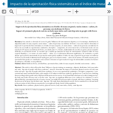
Impacto de la ejercitación física sistemática en el índice de masa corporal y razón cintura – cadera, de per-sonas con síndrome de Down (Impact of systematic physical exercise on body mass index and waist-hip ratio in people with Down syndrome)