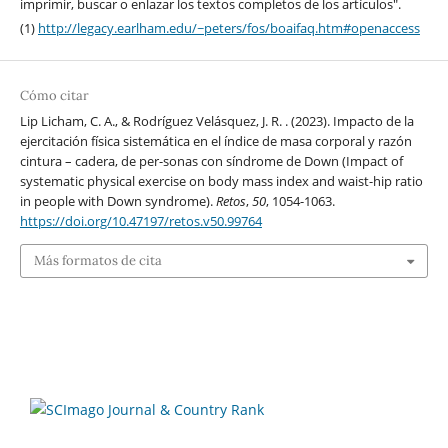
imprimir, buscar o enlazar los textos completos de los artículos".
(1)
http://legacy.earlham.edu/~peters/fos/boaifaq.htm#openaccess
Cómo citar
Lip Licham, C. A., & Rodríguez Velásquez, J. R. . (2023). Impacto de la
ejercitación física sistemática en el índice de masa corporal y razón
cintura – cadera, de per-sonas con síndrome de Down (Impact of
systematic physical exercise on body mass index and waist-hip ratio
in people with Down syndrome).
Retos
,
50
, 1054-1063.
https://doi.org/10.47197/retos.v50.99764
Más formatos de cita