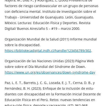
Nájera, M., Díaz F., y Rodríguez, L. (2000) Prevalencia de
factores de riesgo cardiovascular en un grupo de personas
con deficiencia mental. Instituto de Investigación sobre el
Trabajo - Universidad de Guanajuato. León, Guanajuato.
México. Lecturas: Educación Física y Deportes. Revista
Digital/ Buenos Aires/año 5 – #19 – marzo 2000.
Organización Mundial de la Salud (2011) Informe mundial
sobre la discapacidad.
https://bibliotecadigital.indh.cl/handle/123456789/302
.
Organización de las Naciones Unidas (2023) Página Web
sobre sobre el Día Mundial del Síndrome de Down.
https://www.un.org/es/observances/down-syndrome-day
Paz, L. E. T., Barreto, J. C. G., Lozada, E. J. T., Cerna, D. B., y
Fernández, B. H. (2023). Enfoque de la inclusión de estu-
diantes con discapacidad en la Formación Inicial Docente de
Educación Física en el Perú. Retos: nuevas tendencias en
educa-ción física, deporte y recreación, (47), 962-968.