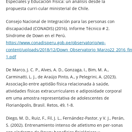
Especiales y Educación Física: un análisis desde la
propuesta curri-cular ministerial de Chile.
Consejo Nacional de Integración para las personas con
discapacidad (CONADIS) (2016). Informe Técnico # 2.
Síndrome de Down en el Perú.
https://www.conadisperu.gob.pe/observatorio/wp-
content/uploads/2018/12/Down_Observatorio_Marzo22_2016_fin
1.pdf
De Marco, J. C. P., Alves, A. D., Gonzaga, I., Bim, M. A.,
Carminatti, L. J., de Araújo Pinto, A., y Pelegrini, A. (2023).
Associação entre aptidão física relacionada à saúde,
atividades físicas extracurriculares e adiposidade corporal
em uma amostra representativa de adolescentes de
Florianópolis, Brasil. Retos, 49, 1-8.
Diego, M. D., Ruiz, F., Fil, J. L., Fernández-Pastor, y V. J., Perán,
S. (2002). Entrenamiento intenso de atletismo en per-sonas