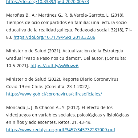
https://doi.org/10.3389/fped.2020.00573
Maroñas B., A.; Martínez G., R. & Varela-Garrote, L. (2018).
Tiempos de ocio compartidos en familia: una lectura socio-
educativa de la realidad gallega. Pedagogía social, 32(18), 71-
83.
https://doi.org/10.7179/PSRI_2018.32.06
Ministerio de Salud (2021). Actualización de la Estrategia
Gradual “Paso a Paso nos cuidamos”. Del autor. [Consulta:
10-5-2021].
https://cutt.ly/vxWowz6
Ministerio de Salud (2022). Reporte Diario Coronavirus
Covid-19 en Chile. [Consulta: 23-1-2022].
https://www.gob.cl/coronavirus/cifrasoficiales/
Moncada J., J. & Chacón A., Y. (2012). El efecto de los
videojuegos en variables sociales, psicológicas y fisiológicas
en niños y adolescentes. Retos, 21, 43-49.
https://www.redalyc.org/pdf/3457/345732287009.pdf