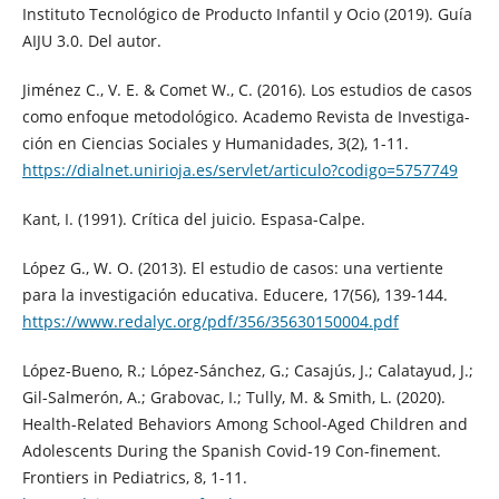
Instituto Tecnológico de Producto Infantil y Ocio (2019). Guía
AIJU 3.0. Del autor.
Jiménez C., V. E. & Comet W., C. (2016). Los estudios de casos
como enfoque metodológico. Academo Revista de Investiga-
ción en Ciencias Sociales y Humanidades, 3(2), 1-11.
https://dialnet.unirioja.es/servlet/articulo?codigo=5757749
Kant, I. (1991). Crítica del juicio. Espasa-Calpe.
López G., W. O. (2013). El estudio de casos: una vertiente
para la investigación educativa. Educere, 17(56), 139-144.
https://www.redalyc.org/pdf/356/35630150004.pdf
López-Bueno, R.; López-Sánchez, G.; Casajús, J.; Calatayud, J.;
Gil-Salmerón, A.; Grabovac, I.; Tully, M. & Smith, L. (2020).
Health-Related Behaviors Among School-Aged Children and
Adolescents During the Spanish Covid-19 Con-finement.
Frontiers in Pediatrics, 8, 1-11.