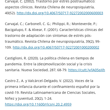
Carvajal, C. (2002). Trastorno por estrés postraumático:
aspectos clínicos. Revista Chilena de neuropsiquiatría,
40(S2).
http://dx.doi.org/10.4067/S0717-92272002000600003
Carvajal, C.; Carbonell, C. G.; Philippi, R.; Monteverde, P.;
Bacigalupo, F. & Alvear, F. (2001). Características clínicas del
trastorno de adaptación con síntomas de estrés pós-
traumático. Revista Chilena de neuropsiquiatría, 39(2), 99-
109.
http://dx.doi.org/10.4067/S0717-92272001000200002
Castiglioni, R. (2020). La política chilena en tiempos de
pandemia. Entre la (des)movilización social y la crisis
sanitaria. Nueva Sociedad, 287, 68-79.
https://cutt.ly/lA05pXh
Castro Z., A. y Valcárcel-Delgado, V. (2022). Voces de la
primera infancia durante el confinamiento español por la
covid-19. Revista Latinoamericana de Ciencias Sociales,
Niñez y Juventud, 20(2), 1-24.
https://doi.org/10.11600/rlcsnj.20.2.4959