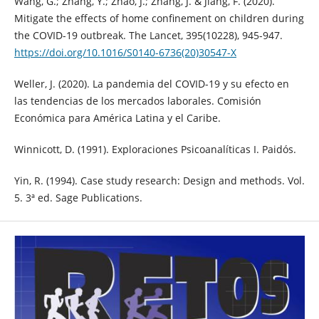
Wang, G.; Zhang, Y.; Zhao, J.; Zhang, J. & Jiang, F. (2020).
Mitigate the effects of home confinement on children during
the COVID-19 outbreak. The Lancet, 395(10228), 945-947.
https://doi.org/10.1016/S0140-6736(20)30547-X
Weller, J. (2020). La pandemia del COVID-19 y su efecto en
las tendencias de los mercados laborales. Comisión
Económica para América Latina y el Caribe.
Winnicott, D. (1991). Exploraciones Psicoanalíticas I. Paidós.
Yin, R. (1994). Case study research: Design and methods. Vol.
5. 3ª ed. Sage Publications.