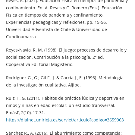
Reyes, A. (2021). Educación Física en tiempos de pandemia y
confinamiento. En. A. Reyes y C. Romero (Eds.). Educación
Física en tiempos de pandemia y confinamiento.
Experiencias pedagógicas y reflexiones, pp. 15-56.
Universidad Adventista de Chile & Universidad de
Cundinamarca.
Reyes-Navia, R. M. (1998). El juego: procesos de desarrollo y
socialización. Contribución a la psicología. 2ª ed.
Cooperativa Edi-torial Magisterio.
Rodríguez G., G.; Gil F., J. & García J., E. (1996). Metodología
de la investigación cualitativa. Aljibe.
Ruiz T., G. (2011). Hábitos de práctica lúdica y deportiva en
niños y niñas en edad escolar: un estudio transversal.
EmásF, 2(10), 17-31.
https://dialnet.unirioja.es/servlet/articulo?codigo=3659963
Sánchez R., A. (2016). El aburrimiento como competencia: