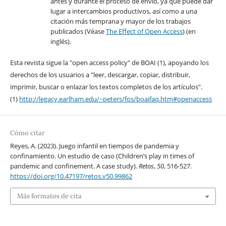
antes y durante el proceso de envío, ya que puede dar
lugar a intercambios productivos, así como a una
citación más temprana y mayor de los trabajos
publicados (Véase
The Effect of Open Access
) (en
inglés).
Esta revista sigue la "open access policy" de BOAI (1), apoyando los
derechos de los usuarios a "leer, descargar, copiar, distribuir,
imprimir, buscar o enlazar los textos completos de los artículos".
(1)
http://legacy.earlham.edu/~peters/fos/boaifaq.htm#openaccess
Cómo citar
Reyes, A. (2023). Juego infantil en tiempos de pandemia y
confinamiento. Un estudio de caso (Children’s play in times of
pandemic and confinement. A case study).
Retos
,
50
, 516-527.
https://doi.org/10.47197/retos.v50.99862
Más formatos de cita