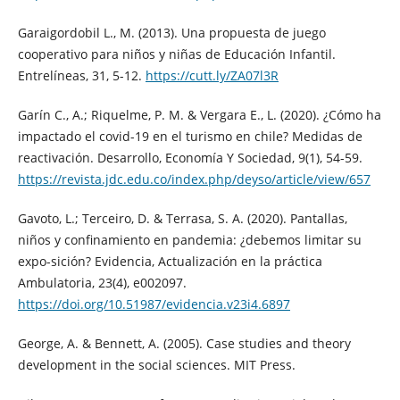
Garaigordobil L., M. (2013). Una propuesta de juego
cooperativo para niños y niñas de Educación Infantil.
Entrelíneas, 31, 5-12.
https://cutt.ly/ZA07l3R
Garín C., A.; Riquelme, P. M. & Vergara E., L. (2020). ¿Cómo ha
impactado el covid-19 en el turismo en chile? Medidas de
reactivación. Desarrollo, Economía Y Sociedad, 9(1), 54-59.
https://revista.jdc.edu.co/index.php/deyso/article/view/657
Gavoto, L.; Terceiro, D. & Terrasa, S. A. (2020). Pantallas,
niños y confinamiento en pandemia: ¿debemos limitar su
expo-sición? Evidencia, Actualización en la práctica
Ambulatoria, 23(4), e002097.
https://doi.org/10.51987/evidencia.v23i4.6897
George, A. & Bennett, A. (2005). Case studies and theory
development in the social sciences. MIT Press.