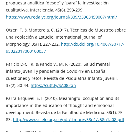
propuesta analítica “desde” y “para” la investigación
cualitati-va. Interciencia, 45(6), 293-299.
https://www.redalyc.org/journal/339/33963459007/html/
Otzen, T. & Manterola, C. (2017). Técnicas de Muestreo sobre
una Población a Estudio. International Journal of
Morphology, 35(1), 227-232.
http://dx.doi.org/10.4067/S0717-
95022017000100037
Paricio D-C., R. & Pando V., M. F. (2020). Salud mental
infanto-juvenil y pandemia de Covid-19 en España:
cuestiones y retos. Revista de Psiquiatría Infanto-Juvenil,
37(2), 30-44.
https://cutt.ly/SA082qh
Parra-Esquivel, E. I. (2010). Meaningful occupation and its
importance in the education of thought and emotional
develop-ment. Revista de la Facultad de Medicina, 58(1), 75-
83.
http://www.scielo.org.co/pdf/rfmun/v58n1/v58n1a08.pdf