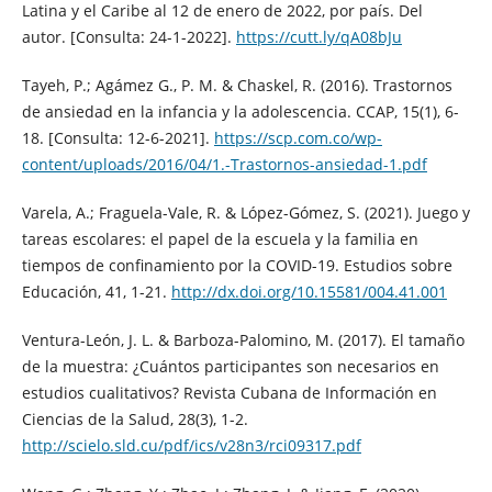
Latina y el Caribe al 12 de enero de 2022, por país. Del
autor. [Consulta: 24-1-2022].
https://cutt.ly/qA08bJu
Tayeh, P.; Agámez G., P. M. & Chaskel, R. (2016). Trastornos
de ansiedad en la infancia y la adolescencia. CCAP, 15(1), 6-
18. [Consulta: 12-6-2021].
https://scp.com.co/wp-
content/uploads/2016/04/1.-Trastornos-ansiedad-1.pdf
Varela, A.; Fraguela-Vale, R. & López-Gómez, S. (2021). Juego y
tareas escolares: el papel de la escuela y la familia en
tiempos de confinamiento por la COVID-19. Estudios sobre
Educación, 41, 1-21.
http://dx.doi.org/10.15581/004.41.001
Ventura-León, J. L. & Barboza-Palomino, M. (2017). El tamaño
de la muestra: ¿Cuántos participantes son necesarios en
estudios cualitativos? Revista Cubana de Información en
Ciencias de la Salud, 28(3), 1-2.
http://scielo.sld.cu/pdf/ics/v28n3/rci09317.pdf