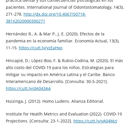
práctica dental y sus consecuencias psicológicas en los
pacientes. International Journal of Odontostomatology, 14(3),
271-278.
http://dx.doi.org/10.4067/S0718-
381X2020000300271
Hernández R., A. & Mar P., J. E. (2020). Efectos de la
pandemia en la economía familiar. Economía Actual, 13(3),
11-15.
https://cutt.ly/yzEaHxo
Hincapié, D.; López-Boo, F. & Rubio-Codina, M. (2020). El más
alto costo del COVID-19 para los niños. Estrategias para
mitigar su impacto en América Latina y el Caribe. Banco
Interamericano de Desarrollo. [Consulta: 30-5-2021].
https://cutt.ly/dA043AA
Huizinga, J. (2012). Homo Ludens. Alianza Editorial.
Institute for Heatlh Metrics and Evaluation (2022). COVID-19
Projections. [Consulta: 23-1-2022].
https://cutt.ly/vA04MzI