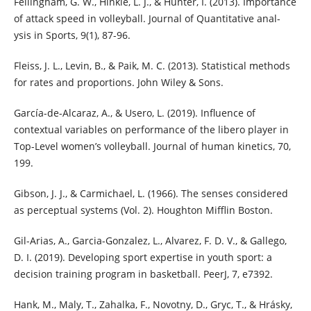
Fellingham, G. W., Hinkle, L. J., & Hunter, I. (2013). Importance
of attack speed in volleyball. Journal of Quantitative anal-
ysis in Sports, 9(1), 87-96.
Fleiss, J. L., Levin, B., & Paik, M. C. (2013). Statistical methods
for rates and proportions. John Wiley & Sons.
García-de-Alcaraz, A., & Usero, L. (2019). Influence of
contextual variables on performance of the libero player in
Top-Level women’s volleyball. Journal of human kinetics, 70,
199.
Gibson, J. J., & Carmichael, L. (1966). The senses considered
as perceptual systems (Vol. 2). Houghton Mifflin Boston.
Gil-Arias, A., Garcia-Gonzalez, L., Alvarez, F. D. V., & Gallego,
D. I. (2019). Developing sport expertise in youth sport: a
decision training program in basketball. PeerJ, 7, e7392.
Hank, M., Maly, T., Zahalka, F., Novotny, D., Gryc, T., & Hrásky,