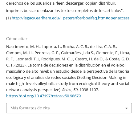
derechos de los usuarios a "leer, descargar, copiar, distribuir,
imprimir, buscar o enlazar los textos completos de los artículos".
(1)
http://legacy.earlham.edu/~peters/fos/boaifaq.htm#openaccess
Cómo citar
Nascimento, M. H., Laporta, L., Rocha, A. C. R., de Lira, C. A. B.,
Campos, M. H., Pedrosa, G. F., Guimarães, J. da S., Clemente, F., Lima,
R. F., Leonardi, T. J., Rodrigues, M. C. J., Castro, H. de O., & Costa, G. D.
C. T. (2023). La toma de decisiones en la distribución en el voleibol
masculino de alto nivel: un estudio desde la perspectiva de la teoría
ecológica y el análisis de redes sociales (Setting Decision Making in
male high- level volleyball: a study from ecological theory and social
network analysis perspective).
Retos
,
50
, 1098-1107.
https://doi.org/10.47197/retos.v50.98679
Más formatos de cita