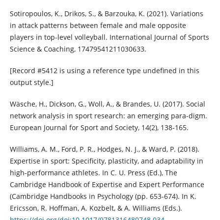
Sotiropoulos, K., Drikos, S., & Barzouka, K. (2021). Variations
in attack patterns between female and male opposite
players in top-level volleyball. International Journal of Sports
Science & Coaching, 17479541211030633.
[Record #5412 is using a reference type undefined in this
output style.]
Wäsche, H., Dickson, G., Woll, A., & Brandes, U. (2017). Social
network analysis in sport research: an emerging para-digm.
European Journal for Sport and Society, 14(2), 138-165.
Williams, A. M., Ford, P. R., Hodges, N. J., & Ward, P. (2018).
Expertise in sport: Specificity, plasticity, and adaptability in
high-performance athletes. In C. U. Press (Ed.), The
Cambridge Handbook of Expertise and Expert Performance
(Cambridge Handbooks in Psychology (pp. 653-674). In K.
Ericsson, R. Hoffman, A. Kozbelt, & A. Williams (Eds.).
https://doi.org/doi:10.1017/9781316480748.034