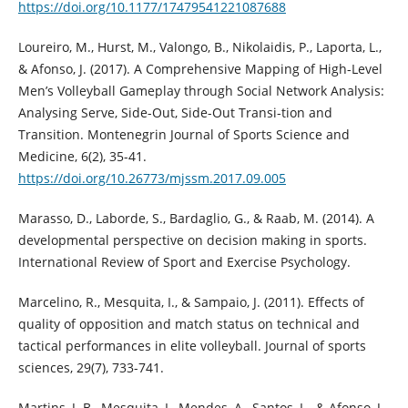
https://doi.org/10.1177/17479541221087688
Loureiro, M., Hurst, M., Valongo, B., Nikolaidis, P., Laporta, L.,
& Afonso, J. (2017). A Comprehensive Mapping of High-Level
Men’s Volleyball Gameplay through Social Network Analysis:
Analysing Serve, Side-Out, Side-Out Transi-tion and
Transition. Montenegrin Journal of Sports Science and
Medicine, 6(2), 35-41.
https://doi.org/10.26773/mjssm.2017.09.005
Marasso, D., Laborde, S., Bardaglio, G., & Raab, M. (2014). A
developmental perspective on decision making in sports.
International Review of Sport and Exercise Psychology.
Marcelino, R., Mesquita, I., & Sampaio, J. (2011). Effects of
quality of opposition and match status on technical and
tactical performances in elite volleyball. Journal of sports
sciences, 29(7), 733-741.
Martins, J. B., Mesquita, I., Mendes, A., Santos, L., & Afonso, J.