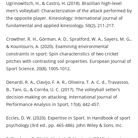
Ugrinowitsch, H., & Castro, H. (2018). Brazilian high-level
men’s volleyball: Characterization of the attack performed by
the opposite player. Kinesiology: International journal of
fundamental and applied kinesiology, 50(2), 211-217.
Crowther, R. H., Gorman, A. D., Spratford, W. A., Sayers, M. G.,
& Kountouris, A. (2020). Examining environmental
constraints in sport: Spin characteristics of two cricket
pitches with contrasting soil properties. European Journal of
Sport Science, 20(8), 1005-1012.
Denardi, R. A., Clavijo, F. A. R., Oliveira, T. A. C. d., Travassos,
B., Tani, G., & Corrêa, U. C. (2017). The volleyball setter’s
decision-making on attacking. International Journal of
Performance Analysis in Sport, 17(4), 442-457.
Eccles, D. W. (2020). Expertise in Sport. In Handbook of sport
psychology (3rd ed., pp. 465-486). John Wiley & Sons, Inc.