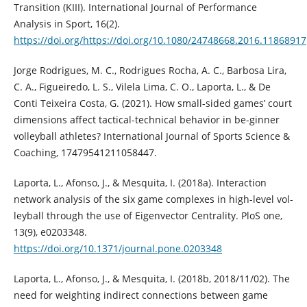
Transition (KIII). International Journal of Performance
Analysis in Sport, 16(2).
https://doi.org/https://doi.org/10.1080/24748668.2016.11868917
Jorge Rodrigues, M. C., Rodrigues Rocha, A. C., Barbosa Lira,
C. A., Figueiredo, L. S., Vilela Lima, C. O., Laporta, L., & De
Conti Teixeira Costa, G. (2021). How small-sided games’ court
dimensions affect tactical-technical behavior in be-ginner
volleyball athletes? International Journal of Sports Science &
Coaching, 17479541211058447.
Laporta, L., Afonso, J., & Mesquita, I. (2018a). Interaction
network analysis of the six game complexes in high-level vol-
leyball through the use of Eigenvector Centrality. PloS one,
13(9), e0203348.
https://doi.org/10.1371/journal.pone.0203348
Laporta, L., Afonso, J., & Mesquita, I. (2018b, 2018/11/02). The
need for weighting indirect connections between game