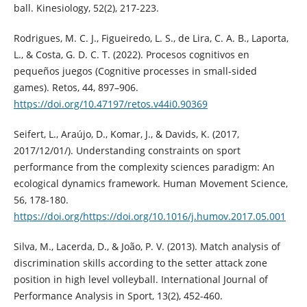
ball. Kinesiology, 52(2), 217-223.
Rodrigues, M. C. J., Figueiredo, L. S., de Lira, C. A. B., Laporta,
L., & Costa, G. D. C. T. (2022). Procesos cognitivos en
pequeños juegos (Cognitive processes in small-sided
games). Retos, 44, 897–906.
https://doi.org/10.47197/retos.v44i0.90369
Seifert, L., Araújo, D., Komar, J., & Davids, K. (2017,
2017/12/01/). Understanding constraints on sport
performance from the complexity sciences paradigm: An
ecological dynamics framework. Human Movement Science,
56, 178-180.
https://doi.org/https://doi.org/10.1016/j.humov.2017.05.001
Silva, M., Lacerda, D., & João, P. V. (2013). Match analysis of
discrimination skills according to the setter attack zone
position in high level volleyball. International Journal of
Performance Analysis in Sport, 13(2), 452-460.