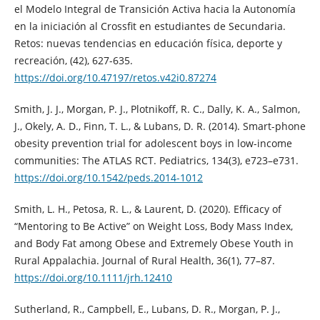
el Modelo Integral de Transición Activa hacia la Autonomía
en la iniciación al Crossfit en estudiantes de Secundaria.
Retos: nuevas tendencias en educación física, deporte y
recreación, (42), 627-635.
https://doi.org/10.47197/retos.v42i0.87274
Smith, J. J., Morgan, P. J., Plotnikoff, R. C., Dally, K. A., Salmon,
J., Okely, A. D., Finn, T. L., & Lubans, D. R. (2014). Smart-phone
obesity prevention trial for adolescent boys in low-income
communities: The ATLAS RCT. Pediatrics, 134(3), e723–e731.
https://doi.org/10.1542/peds.2014-1012
Smith, L. H., Petosa, R. L., & Laurent, D. (2020). Efficacy of
“Mentoring to Be Active” on Weight Loss, Body Mass Index,
and Body Fat among Obese and Extremely Obese Youth in
Rural Appalachia. Journal of Rural Health, 36(1), 77–87.
https://doi.org/10.1111/jrh.12410
Sutherland, R., Campbell, E., Lubans, D. R., Morgan, P. J.,