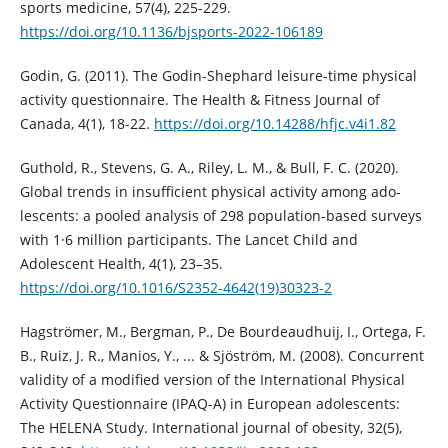
sports medicine, 57(4), 225-229.
https://doi.org/10.1136/bjsports-2022-106189
Godin, G. (2011). The Godin-Shephard leisure-time physical
activity questionnaire. The Health & Fitness Journal of
Canada, 4(1), 18-22.
https://doi.org/10.14288/hfjc.v4i1.82
Guthold, R., Stevens, G. A., Riley, L. M., & Bull, F. C. (2020).
Global trends in insufficient physical activity among ado-
lescents: a pooled analysis of 298 population-based surveys
with 1·6 million participants. The Lancet Child and
Adolescent Health, 4(1), 23–35.
https://doi.org/10.1016/S2352-4642(19)30323-2
Hagströmer, M., Bergman, P., De Bourdeaudhuij, I., Ortega, F.
B., Ruiz, J. R., Manios, Y., ... & Sjöström, M. (2008). Concurrent
validity of a modified version of the International Physical
Activity Questionnaire (IPAQ-A) in European adolescents:
The HELENA Study. International journal of obesity, 32(5),