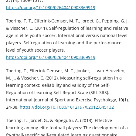
27(14), 1509–1517.
https://doi.org/10.1080/02640410903369919
Toering, T. T., Elferink-Gemser, M. T., Jordet, G., Pepping, G. J.,
& Visscher, C. (2011). Self-regulation of learning and relative
age in elite youth soccer: International versus national level
players. Selfregulation of learning and the perfor-mance
level of youth soccer players.
https://doi.org/10.1080/02640410903369919
Toering, T., Elferink-Gemser, M. T., Jonker, L., van Heuvelen,
M. J., & Visscher, C. (2012). Measuring self-regulation in a
learning context: Reliability and validity of the Self-
Regulation of Learning Self-Report Scale (SRL-SRS).
International Journal of Sport and Exercise Psychology, 10(1),
24-38.
https://doi.org/10.1080/1612197X.2012.645132
Toering, T., Jordet, G., & Ripegutu, A. (2013). Effective
learning among elite football players: The development of a
fo-otball-specific self-regulated learning questionnaire.