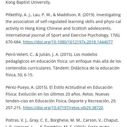
Kong Baptist University.
Pitkethly, A. J., Lau, P. W., & Maddison, R. (2019). Investigating
the association of self-regulated learning skills and physi-cal
activity in Hong Kong Chinese and Scottish adolescents.
International Journal of Sport and Exercise Psychology, 17(6),
670-684.
https://doi.org/10.1080/1612197x.2018.1444077
Peiró-Velert, C., & Julián, J. A. (2015). Los modelos
pedagógicos en educación física: un enfoque más allá de los
contenidos curriculares. Tándem: Didáctica de la educación
física, 50, 6-15.
Pérez-Pueyo, A. (2015). El Estilo Actitudinal en Educación
Física: Evolución en los últimos 20 años. Retos. Nuevas
tenden-cias en Educación Física, Deporte y Recreación, 29,
207-215.
https://doi.org/10.47197/retos.v0i29.38720
Poitras, V. J., Gray, C. E., Borghese, M. M., Carson, V., Chaput,
J. P., Janssen, I., ... & Tremblay, M. S. (2016). Syste-matic