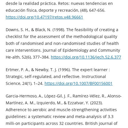
desde la realidad práctica. Retos: nuevas tendencias en
educación física, deporte y recreación, (48), 647-656.
https://doi.org/10.47197/retos.v48.96661
Downs, S. H., & Black, N. (1998). The feasibility of creating a
checklist for the assessment of the methodological quality
both of randomised and non-randomised studies of health
care interventions. Journal of Epidemiology and Community
He-alth, 52(6), 377–384.
https://doi.org/10.1136/jech.52.6.377
Ertmer, P. A., & Newby, T. J. (1996). The expert learner :
Strategic, self-regulated, and reflective. Instructional
Science, 24(1), 1–24.
https://doi.org/10.1007/BF00156001
Garcia-Hermoso, A., López-Gil, J. F., Ramírez-Vélez, R., Alonso-
Martínez, A. M., Izquierdo, M., & Ezzatvar, Y. (2023).
Adherence to aerobic and muscle-strengthening activities
guidelines: a systematic review and meta-analysis of 3.3
milli-on participants across 32 countries. British journal of