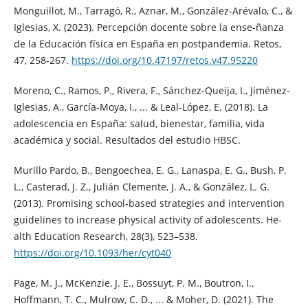
Monguillot, M., Tarragó, R., Aznar, M., González-Arévalo, C., &
Iglesias, X. (2023). Percepción docente sobre la ense-ñanza
de la Educación física en España en postpandemia. Retos,
47, 258-267.
https://doi.org/10.47197/retos.v47.95220
Moreno, C., Ramos, P., Rivera, F., Sánchez-Queija, I., Jiménez-
Iglesias, A., García-Moya, I., ... & Leal-López, E. (2018). La
adolescencia en España: salud, bienestar, familia, vida
académica y social. Resultados del estudio HBSC.
Murillo Pardo, B., Bengoechea, E. G., Lanaspa, E. G., Bush, P.
L., Casterad, J. Z., Julián Clemente, J. A., & González, L. G.
(2013). Promising school-based strategies and intervention
guidelines to increase physical activity of adolescents. He-
alth Education Research, 28(3), 523–538.
https://doi.org/10.1093/her/cyt040
Page, M. J., McKenzie, J. E., Bossuyt, P. M., Boutron, I.,
Hoffmann, T. C., Mulrow, C. D., ... & Moher, D. (2021). The