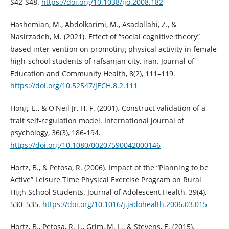
S42-S48.
https://doi.org/10.1038/ijo.2008.182
Hashemian, M., Abdolkarimi, M., Asadollahi, Z., &
Nasirzadeh, M. (2021). Effect of “social cognitive theory”
based inter-vention on promoting physical activity in female
high-school students of rafsanjan city, iran. Journal of
Education and Community Health, 8(2), 111–119.
https://doi.org/10.52547/JECH.8.2.111
Hong, E., & O'Neil Jr, H. F. (2001). Construct validation of a
trait self‐regulation model. International journal of
psychology, 36(3), 186-194.
https://doi.org/10.1080/00207590042000146
Hortz, B., & Petosa, R. (2006). Impact of the “Planning to be
Active” Leisure Time Physical Exercise Program on Rural
High School Students. Journal of Adolescent Health, 39(4),
530–535.
https://doi.org/10.1016/j.jadohealth.2006.03.015
Hortz, B., Petosa, R. L., Grim, M. L., & Stevens, E. (2015).