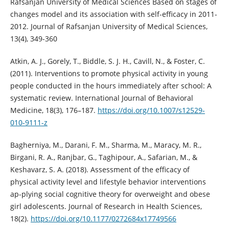
Rafsanjan University of Medical Sciences Based on stages of
changes model and its association with self-efficacy in 2011-
2012. Journal of Rafsanjan University of Medical Sciences,
13(4), 349-360
Atkin, A. J., Gorely, T., Biddle, S. J. H., Cavill, N., & Foster, C.
(2011). Interventions to promote physical activity in young
people conducted in the hours immediately after school: A
systematic review. International Journal of Behavioral
Medicine, 18(3), 176–187.
https://doi.org/10.1007/s12529-
010-9111-z
Bagherniya, M., Darani, F. M., Sharma, M., Maracy, M. R.,
Birgani, R. A., Ranjbar, G., Taghipour, A., Safarian, M., &
Keshavarz, S. A. (2018). Assessment of the efficacy of
physical activity level and lifestyle behavior interventions
ap-plying social cognitive theory for overweight and obese
girl adolescents. Journal of Research in Health Sciences,
18(2).
https://doi.org/10.1177/0272684x17749566