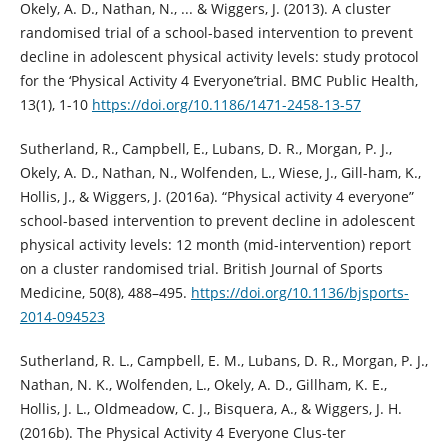
Okely, A. D., Nathan, N., ... & Wiggers, J. (2013). A cluster
randomised trial of a school-based intervention to prevent
decline in adolescent physical activity levels: study protocol
for the ‘Physical Activity 4 Everyone’trial. BMC Public Health,
13(1), 1-10
https://doi.org/10.1186/1471-2458-13-57
Sutherland, R., Campbell, E., Lubans, D. R., Morgan, P. J.,
Okely, A. D., Nathan, N., Wolfenden, L., Wiese, J., Gill-ham, K.,
Hollis, J., & Wiggers, J. (2016a). “Physical activity 4 everyone”
school-based intervention to prevent decline in adolescent
physical activity levels: 12 month (mid-intervention) report
on a cluster randomised trial. British Journal of Sports
Medicine, 50(8), 488–495.
https://doi.org/10.1136/bjsports-
2014-094523
Sutherland, R. L., Campbell, E. M., Lubans, D. R., Morgan, P. J.,
Nathan, N. K., Wolfenden, L., Okely, A. D., Gillham, K. E.,
Hollis, J. L., Oldmeadow, C. J., Bisquera, A., & Wiggers, J. H.
(2016b). The Physical Activity 4 Everyone Clus-ter