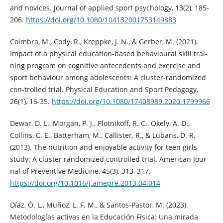
and novices. Journal of applied sport psychology, 13(2), 185-
206.
https://doi.org/10.1080/104132001753149883
Coimbra, M., Cody, R., Kreppke, J. N., & Gerber, M. (2021).
Impact of a physical education-based behavioural skill trai-
ning program on cognitive antecedents and exercise and
sport behaviour among adolescents: A cluster-randomized
con-trolled trial. Physical Education and Sport Pedagogy,
26(1), 16-35.
https://doi.org/10.1080/17408989.2020.1799966
Dewar, D. L., Morgan, P. J., Plotnikoff, R. C., Okely, A. D.,
Collins, C. E., Batterham, M., Callister, R., & Lubans, D. R.
(2013). The nutrition and enjoyable activity for teen girls
study: A cluster randomized controlled trial. American Jour-
nal of Preventive Medicine, 45(3), 313–317.
https://doi.org/10.1016/j.amepre.2013.04.014
Díaz, Ó. L., Muñoz, L. F. M., & Santos-Pastor, M. (2023).
Metodologías activas en la Educación Física: Una mirada