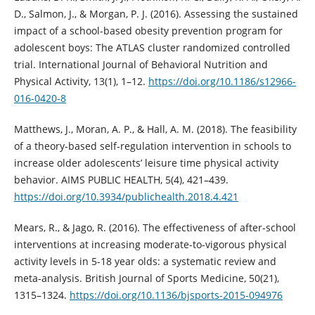
D., Salmon, J., & Morgan, P. J. (2016). Assessing the sustained
impact of a school-based obesity prevention program for
adolescent boys: The ATLAS cluster randomized controlled
trial. International Journal of Behavioral Nutrition and
Physical Activity, 13(1), 1–12.
https://doi.org/10.1186/s12966-
016-0420-8
Matthews, J., Moran, A. P., & Hall, A. M. (2018). The feasibility
of a theory-based self-regulation intervention in schools to
increase older adolescents’ leisure time physical activity
behavior. AIMS PUBLIC HEALTH, 5(4), 421–439.
https://doi.org/10.3934/publichealth.2018.4.421
Mears, R., & Jago, R. (2016). The effectiveness of after-school
interventions at increasing moderate-to-vigorous physical
activity levels in 5-18 year olds: a systematic review and
meta-analysis. British Journal of Sports Medicine, 50(21),
1315–1324.
https://doi.org/10.1136/bjsports-2015-094976