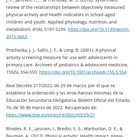
review of the relationships between objectively measured
physical activity and health indicators in school-aged
children and youth. Applied physiology, nutrition, and
metabolism, 41(6), S197-S239.
https://doi.org/10.1139/apnm-
2015-0663
Prochaska, J. J., Sallis, J. F., & Long, B. (2001). A physical
activity screening measure for use with adolescents in
primary care. Archives of pediatrics & adolescent medicine,
155(5), 554-559.
https://doi.org/10.1001/archpedi.155.5.554
Real Decreto 217/2022, de 29 de marzo, por el que se
establece la ordenación y las ense-ñanzas mínimas de la
Educación Secundaria Obligatoria. Boletín Oficial del Estado,
76, de 30 de marzo de 2022. Recuperado de:
https://www.boe.es/eli/es/rd/2022/03/29/21
Rhodes, R. E., Janssen, I., Bredin, S. S., Warburton, D. E., &
Bauman, A. (2017). Physical activity: Health impact, preva-