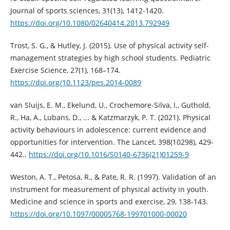
Journal of sports sciences, 31(13), 1412-1420.
https://doi.org/10.1080/02640414.2013.792949
Trost, S. G., & Hutley, J. (2015). Use of physical activity self-
management strategies by high school students. Pediatric
Exercise Science, 27(1), 168–174.
https://doi.org/10.1123/pes.2014-0089
van Sluijs, E. M., Ekelund, U., Crochemore-Silva, I., Guthold,
R., Ha, A., Lubans, D., ... & Katzmarzyk, P. T. (2021). Physical
activity behaviours in adolescence: current evidence and
opportunities for intervention. The Lancet, 398(10298), 429-
442..
https://doi.org/10.1016/S0140-6736(21)01259-9
Weston, A. T., Petosa, R., & Pate, R. R. (1997). Validation of an
instrument for measurement of physical activity in youth.
Medicine and science in sports and exercise, 29, 138-143.
https://doi.org/10.1097/00005768-199701000-00020