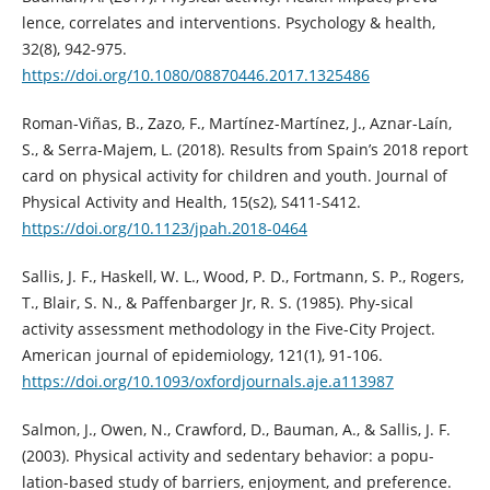
lence, correlates and interventions. Psychology & health,
32(8), 942-975.
https://doi.org/10.1080/08870446.2017.1325486
Roman-Viñas, B., Zazo, F., Martínez-Martínez, J., Aznar-Laín,
S., & Serra-Majem, L. (2018). Results from Spain’s 2018 report
card on physical activity for children and youth. Journal of
Physical Activity and Health, 15(s2), S411-S412.
https://doi.org/10.1123/jpah.2018-0464
Sallis, J. F., Haskell, W. L., Wood, P. D., Fortmann, S. P., Rogers,
T., Blair, S. N., & Paffenbarger Jr, R. S. (1985). Phy-sical
activity assessment methodology in the Five-City Project.
American journal of epidemiology, 121(1), 91-106.
https://doi.org/10.1093/oxfordjournals.aje.a113987
Salmon, J., Owen, N., Crawford, D., Bauman, A., & Sallis, J. F.
(2003). Physical activity and sedentary behavior: a popu-
lation-based study of barriers, enjoyment, and preference.