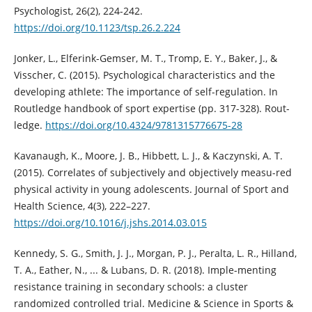
Psychologist, 26(2), 224-242.
https://doi.org/10.1123/tsp.26.2.224
Jonker, L., Elferink-Gemser, M. T., Tromp, E. Y., Baker, J., &
Visscher, C. (2015). Psychological characteristics and the
developing athlete: The importance of self-regulation. In
Routledge handbook of sport expertise (pp. 317-328). Rout-
ledge.
https://doi.org/10.4324/9781315776675-28
Kavanaugh, K., Moore, J. B., Hibbett, L. J., & Kaczynski, A. T.
(2015). Correlates of subjectively and objectively measu-red
physical activity in young adolescents. Journal of Sport and
Health Science, 4(3), 222–227.
https://doi.org/10.1016/j.jshs.2014.03.015
Kennedy, S. G., Smith, J. J., Morgan, P. J., Peralta, L. R., Hilland,
T. A., Eather, N., ... & Lubans, D. R. (2018). Imple-menting
resistance training in secondary schools: a cluster
randomized controlled trial. Medicine & Science in Sports &