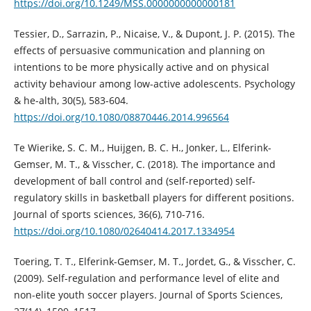
https://doi.org/10.1249/MSS.0000000000000181
Tessier, D., Sarrazin, P., Nicaise, V., & Dupont, J. P. (2015). The
effects of persuasive communication and planning on
intentions to be more physically active and on physical
activity behaviour among low-active adolescents. Psychology
& he-alth, 30(5), 583-604.
https://doi.org/10.1080/08870446.2014.996564
Te Wierike, S. C. M., Huijgen, B. C. H., Jonker, L., Elferink-
Gemser, M. T., & Visscher, C. (2018). The importance and
development of ball control and (self-reported) self-
regulatory skills in basketball players for different positions.
Journal of sports sciences, 36(6), 710-716.
https://doi.org/10.1080/02640414.2017.1334954
Toering, T. T., Elferink-Gemser, M. T., Jordet, G., & Visscher, C.
(2009). Self-regulation and performance level of elite and
non-elite youth soccer players. Journal of Sports Sciences,