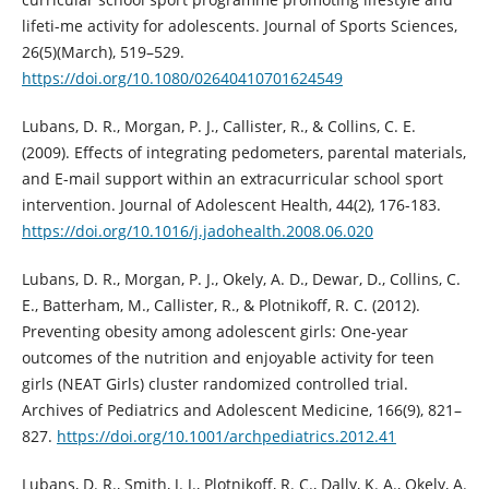
lifeti-me activity for adolescents. Journal of Sports Sciences,
26(5)(March), 519–529.
https://doi.org/10.1080/02640410701624549
Lubans, D. R., Morgan, P. J., Callister, R., & Collins, C. E.
(2009). Effects of integrating pedometers, parental materials,
and E-mail support within an extracurricular school sport
intervention. Journal of Adolescent Health, 44(2), 176-183.
https://doi.org/10.1016/j.jadohealth.2008.06.020
Lubans, D. R., Morgan, P. J., Okely, A. D., Dewar, D., Collins, C.
E., Batterham, M., Callister, R., & Plotnikoff, R. C. (2012).
Preventing obesity among adolescent girls: One-year
outcomes of the nutrition and enjoyable activity for teen
girls (NEAT Girls) cluster randomized controlled trial.
Archives of Pediatrics and Adolescent Medicine, 166(9), 821–
827.
https://doi.org/10.1001/archpediatrics.2012.41
Lubans, D. R., Smith, J. J., Plotnikoff, R. C., Dally, K. A., Okely, A.