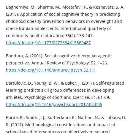
Bagherniya, M., Sharma, M., Mostafavi, F., & Keshavarz, S. A.
(2015). Application of social cognitive theory in predicting
childhood obesity prevention behaviors in overweight and
obese Iranian adolescents. International quarterly of
community health education, 35(2), 133-147.
https://doi.org/10.1177/0272684X15569487
Bandura, A. (2001). Social cognitive theory: An agentic
perspective. Annual Review of Psychology, 52, 1–26.
https://doi.org/10.1146/annurev.psych.52.1.1
Bartulovic, D., Young, B. W., & Baker, J. (2017). Self-regulated
learning predicts skill group differences in developing
athletes. Psychology of sport and Exercise, 31, 61-69.
https://doi.org/10.1016/j.psychsport.2017.04.006
Borde, R., Smith, J. J., Sutherland, R., Nathan, N., & Lubans, D.
R. (2017). Methodological considerations and impact of
school-based interventions on objectively measured