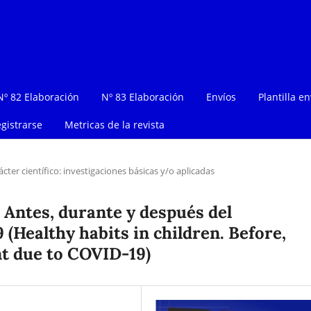
Nº 82 Elaboración
Nº 83 Elaboración
Envíos
Plantilla en
gistrarse
Metricas de la revista
ácter científico: investigaciones básicas y/o aplicadas
 Antes, durante y después del
(Healthy habits in children. Before,
t due to COVID-19)