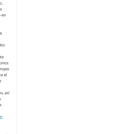
o,
io
o en
ta
los
te
orios
propio
e el
e
s, así
s
s
en