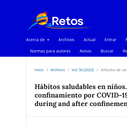
Acerca de
Archivos
Actual
Entrar
Normas para autores
Avisos
Buscar
Re
Inicio
/
Archivos
/
Vol. 50 (2023)
/
Artículos de car
Hábitos saludables en niños.
confinamiento por COVID-19 
during and after confinemen