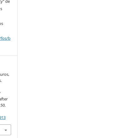
cy" de
os
os
/fos/b
Muros,
s.
y
after
,
50
,
913