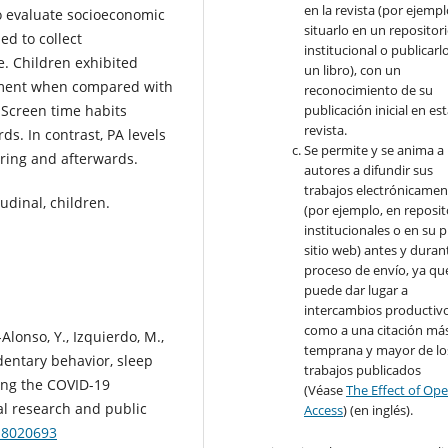
en la revista (por ejempl
o evaluate socioeconomic
situarlo en un repositor
d to collect
institucional o publicarl
. Children exhibited
un libro), con un
ement when compared with
reconocimiento de su
publicación inicial en es
Screen time habits
revista.
s. In contrast, PA levels
Se permite y se anima a 
ring and afterwards.
autores a difundir sus
trabajos electrónicamen
udinal, children.
(por ejemplo, en reposit
institucionales o en su 
sitio web) antes y durant
proceso de envío, ya qu
puede dar lugar a
intercambios productivo
como a una citación má
Alonso, Y., Izquierdo, M.,
temprana y mayor de lo
edentary behavior, sleep
trabajos publicados
ing the COVID-19
(Véase
The Effect of Op
al research and public
Access
) (en inglés).
h18020693