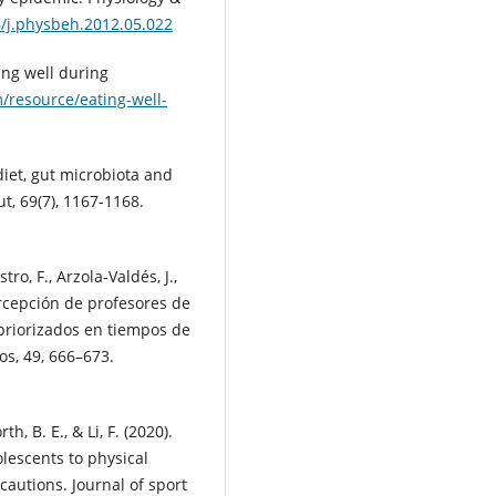
6/j.physbeh.2012.05.022
ting well during
/resource/eating-well-
diet, gut microbiota and
t, 69(7), 1167-1168.
ro, F., Arzola-Valdés, J.,
ercepción de profesores de
 priorizados en tiempos de
os, 49, 666–673.
h, B. E., & Li, F. (2020).
lescents to physical
cautions. Journal of sport