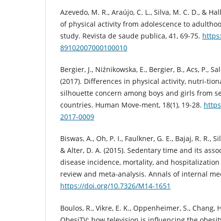
Azevedo, M. R., Araújo, C. L., Silva, M. C. D., & Hal
of physical activity from adolescence to adultho
study. Revista de saude publica, 41, 69-75.
https
89102007000100010
Bergier, J., Niźnikowska, E., Bergier, B., Acs, P., Sa
(2017). Differences in physical activity, nutri-ti
silhouette concern among boys and girls from s
countries. Human Move-ment, 18(1), 19-28.
https
2017-0009
Biswas, A., Oh, P. I., Faulkner, G. E., Bajaj, R. R., Si
& Alter, D. A. (2015). Sedentary time and its assoc
disease incidence, mortality, and hospitalization
review and meta-analysis. Annals of internal med
https://doi.org/10.7326/M14-1651
Boulos, R., Vikre, E. K., Oppenheimer, S., Chang, H
ObesiTV: how television is influencing the obesi