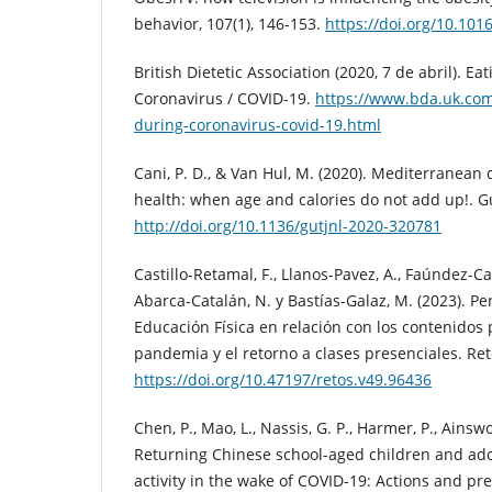
behavior, 107(1), 146-153.
https://doi.org/10.101
British Dietetic Association (2020, 7 de abril). Ea
Coronavirus / COVID-19.
https://www.bda.uk.com
during-coronavirus-covid-19.html
Cani, P. D., & Van Hul, M. (2020). Mediterranean 
health: when age and calories do not add up!. Gu
http://doi.org/10.1136/gutjnl-2020-320781
Castillo-Retamal, F., Llanos-Pavez, A., Faúndez-Cast
Abarca-Catalán, N. y Bastías-Galaz, M. (2023). P
Educación Física en relación con los contenidos
pandemia y el retorno a clases presenciales. Ret
https://doi.org/10.47197/retos.v49.96436
Chen, P., Mao, L., Nassis, G. P., Harmer, P., Ainswort
Returning Chinese school-aged children and ado
activity in the wake of COVID-19: Actions and pre