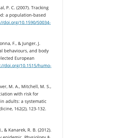
lal, P. C. (2007). Tracking
od: a population-based
://doi.org/10.1590/S0034-
lonna, F., & Junger, J.
onal behaviours, and body
elected European
://doi.org/10.1515/humo-
lver, M. A., Mitchell, M. S.,
iation with risk for
 in adults: a systematic
icine, 162(2), 123-132.
., & Kanarek, R. B. (2012).
ty epidemic. Physiology &