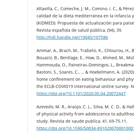
Altavilla, C., Comeche, J. M., Comino, I. C., & Pérez
calidad de la dieta mediterránea en la infancia 
(KIDMED): Propuesta de actualización para país
Revista española de salud pública, (94), 39.
http://hdl.handle.net/10045/107586
Ammar, A., Brach, M., Trabelsi, K., Chtourou, H., 
Bouaziz, B., Bentlage, E., How, D., Ahmed, M., Mülle
Hammouda, O., Paineiras-Domingos, L., Breakman-
Bastoni, S., Soares, C., … & Hoekelmann, A. (2020)
home confinement on eating behaviour and physic
the ECLB-COVID19 international online survey. Nu
https://doi.org/10.1101/2020.05.04.20072447
Azevedo, M. R., Araújo, C. L., Silva, M. C. D., & Hal
of physical activity from adolescence to adultho
study. Revista de saude publica, 41, 69-75.11.
https://doi.org/10.1590/S0034-891020070001000