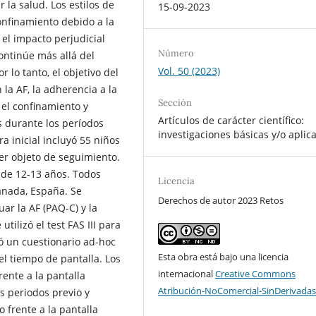
la salud. Los estilos de
15-09-2023
confinamiento debido a la
el impacto perjudicial
Número
continúe más allá del
Vol. 50 (2023)
 lo tanto, el objetivo del
la AF, la adherencia a la
Sección
 el confinamiento y
Artículos de carácter científico:
s durante los períodos
investigaciones básicas y/o aplic
a inicial incluyó 55 niños
ser objeto de seguimiento.
 de 12-13 años. Todos
Licencia
anada, España. Se
Derechos de autor 2023 Retos
ar la AF (PAQ-C) y la
tilizó el test FAS III para
ló un cuestionario ad-hoc
Esta obra está bajo una licencia
el tiempo de pantalla. Los
internacional
Creative Commons
ente a la pantalla
Atribución-NoComercial-SinDerivadas
s periodos previo y
 frente a la pantalla