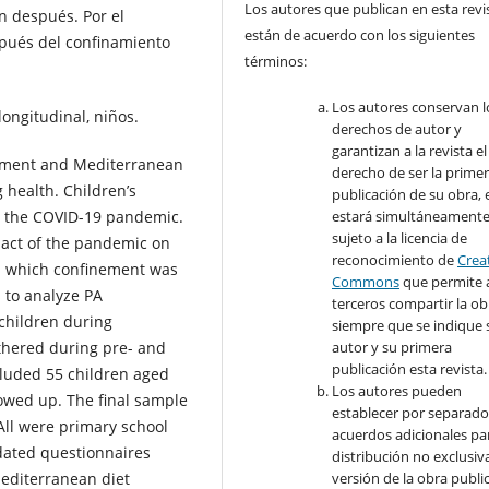
Los autores que publican en esta revi
n después. Por el
están de acuerdo con los siguientes
spués del confinamiento
términos:
Los autores conservan l
ongitudinal, niños.
derechos de autor y
garantizan a la revista el
gement and Mediterranean
derecho de ser la prime
 health. Children’s
publicación de su obra, e
estará simultáneament
to the COVID-19 pandemic.
sujeto a la licencia de
mpact of the pandemic on
reconocimiento de
Crea
in which confinement was
Commons
que permite 
 to analyze PA
terceros compartir la ob
children during
siempre que se indique 
autor y su primera
thered during pre- and
publicación esta revista.
cluded 55 children aged
Los autores pueden
lowed up. The final sample
establecer por separad
All were primary school
acuerdos adicionales par
idated questionnaires
distribución no exclusiva
versión de la obra publi
editerranean diet