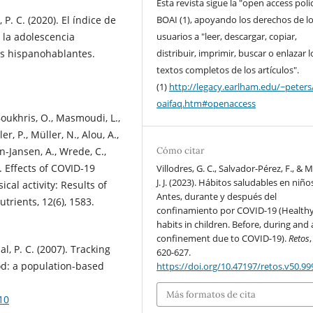
Esta revista sigue la "open access poli
BOAI (1), apoyando los derechos de l
, P. C. (2020). El índice de
usuarios a "leer, descargar, copiar,
y la adolescencia
distribuir, imprimir, buscar o enlazar l
es hispanohablantes.
textos completos de los artículos".
(1)
http://legacy.earlham.edu/~peters
oaifaq.htm#openaccess
Boukhris, O., Masmoudi, L.,
r, P., Müller, N., Alou, A.,
Cómo citar
Jansen, A., Wrede, C.,
. Effects of COVID-19
Villodres, G. C., Salvador-Pérez, F., & 
J. J. (2023). Hábitos saludables en niño
al activity: Results of
Antes, durante y después del
trients, 12(6), 1583.
confinamiento por COVID-19 (Health
habits in children. Before, during and 
confinement due to COVID-19).
Retos
lal, P. C. (2007). Tracking
620-627.
od: a population-based
https://doi.org/10.47197/retos.v50.99
Más formatos de cita
10