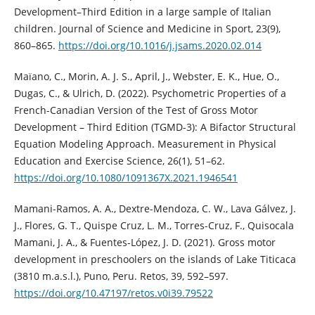
Development–Third Edition in a large sample of Italian
children. Journal of Science and Medicine in Sport, 23(9),
860–865.
https://doi.org/10.1016/j.jsams.2020.02.014
Maïano, C., Morin, A. J. S., April, J., Webster, E. K., Hue, O.,
Dugas, C., & Ulrich, D. (2022). Psychometric Properties of a
French-Canadian Version of the Test of Gross Motor
Development – Third Edition (TGMD-3): A Bifactor Structural
Equation Modeling Approach. Measurement in Physical
Education and Exercise Science, 26(1), 51–62.
https://doi.org/10.1080/1091367X.2021.1946541
Mamani-Ramos, A. A., Dextre-Mendoza, C. W., Lava Gálvez, J.
J., Flores, G. T., Quispe Cruz, L. M., Torres-Cruz, F., Quisocala
Mamani, J. A., & Fuentes-López, J. D. (2021). Gross motor
development in preschoolers on the islands of Lake Titicaca
(3810 m.a.s.l.), Puno, Peru. Retos, 39, 592–597.
https://doi.org/10.47197/retos.v0i39.79522