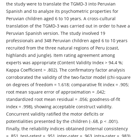
the study were to translate the TGMD-3 into Peruvian
Spanish and to analyze its psychometric properties for
Peruvian children aged 6 to 10 years. A cross-cultural
translation of the TGMD-3 was carried out in order to have a
Peruvian Spanish version. The study involved 19
professionals and 348 Peruvian children aged 6 to 10 years
recruited from the three natural regions of Peru (coast,
highlands and jungle). Item rating agreement among
experts was appropriate (Content Validity Index > 94.4 %;
Kappa Coefficient > .802). The confirmatory factor analysis
corroborated the validity of the two-factor model (chi-square
on degrees of freedom = 1.618; comparative fit index = .905;
root mean square error of approximation = .042;
standardized root mean residual = .056; goodness-of-fit
index = .998), showing acceptable construct validity.
Concurrent validity ratified the motor deficits or
potentialities presented by the children (-.68, p < .001).
Finally, the reliability indices obtained (internal consistency
= .851, test-retest = .951, inter-rater = .963, intra-rater = .983)