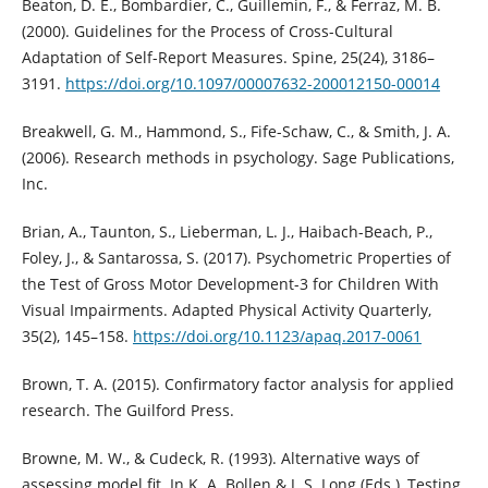
Beaton, D. E., Bombardier, C., Guillemin, F., & Ferraz, M. B.
(2000). Guidelines for the Process of Cross-Cultural
Adaptation of Self-Report Measures. Spine, 25(24), 3186–
3191.
https://doi.org/10.1097/00007632-200012150-00014
Breakwell, G. M., Hammond, S., Fife-Schaw, C., & Smith, J. A.
(2006). Research methods in psychology. Sage Publications,
Inc.
Brian, A., Taunton, S., Lieberman, L. J., Haibach-Beach, P.,
Foley, J., & Santarossa, S. (2017). Psychometric Properties of
the Test of Gross Motor Development-3 for Children With
Visual Impairments. Adapted Physical Activity Quarterly,
35(2), 145–158.
https://doi.org/10.1123/apaq.2017-0061
Brown, T. A. (2015). Confirmatory factor analysis for applied
research. The Guilford Press.
Browne, M. W., & Cudeck, R. (1993). Alternative ways of
assessing model fit. In K. A. Bollen & J. S. Long (Eds.), Testing