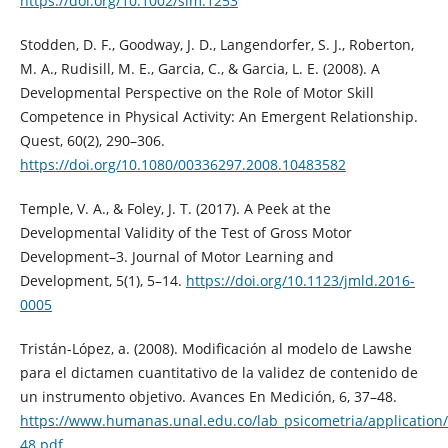
https://doi.org/10.1002/sim.1253
Stodden, D. F., Goodway, J. D., Langendorfer, S. J., Roberton,
M. A., Rudisill, M. E., Garcia, C., & Garcia, L. E. (2008). A
Developmental Perspective on the Role of Motor Skill
Competence in Physical Activity: An Emergent Relationship.
Quest, 60(2), 290–306.
https://doi.org/10.1080/00336297.2008.10483582
Temple, V. A., & Foley, J. T. (2017). A Peek at the
Developmental Validity of the Test of Gross Motor
Development–3. Journal of Motor Learning and
Development, 5(1), 5–14.
https://doi.org/10.1123/jmld.2016-
0005
Tristán-López, a. (2008). Modificación al modelo de Lawshe
para el dictamen cuantitativo de la validez de contenido de
un instrumento objetivo. Avances En Medición, 6, 37–48.
https://www.humanas.unal.edu.co/lab_psicometria/application/
48.pdf