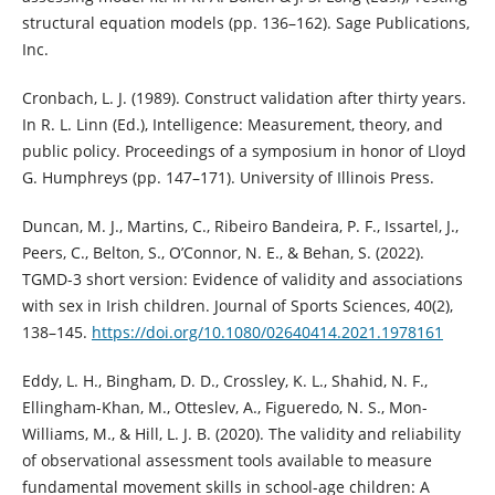
structural equation models (pp. 136–162). Sage Publications,
Inc.
Cronbach, L. J. (1989). Construct validation after thirty years.
In R. L. Linn (Ed.), Intelligence: Measurement, theory, and
public policy. Proceedings of a symposium in honor of Lloyd
G. Humphreys (pp. 147–171). University of Illinois Press.
Duncan, M. J., Martins, C., Ribeiro Bandeira, P. F., Issartel, J.,
Peers, C., Belton, S., O’Connor, N. E., & Behan, S. (2022).
TGMD-3 short version: Evidence of validity and associations
with sex in Irish children. Journal of Sports Sciences, 40(2),
138–145.
https://doi.org/10.1080/02640414.2021.1978161
Eddy, L. H., Bingham, D. D., Crossley, K. L., Shahid, N. F.,
Ellingham-Khan, M., Otteslev, A., Figueredo, N. S., Mon-
Williams, M., & Hill, L. J. B. (2020). The validity and reliability
of observational assessment tools available to measure
fundamental movement skills in school-age children: A