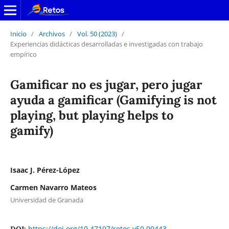
Inicio
/
Archivos
/
Vol. 50 (2023)
/
Experiencias didácticas desarrolladas e investigadas con trabajo
empírico
Gamificar no es jugar, pero jugar
ayuda a gamificar (Gamifying is not
playing, but playing helps to
gamify)
Isaac J. Pérez-López
Carmen Navarro Mateos
Universidad de Granada
https://doi.org/10.47197/retos.v50.99443
DOI: