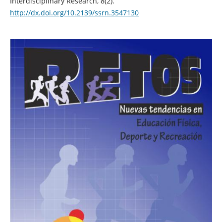
Interdisciplinary Research, 8(2).
http://dx.doi.org/10.2139/ssrn.3547130