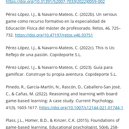
https://doi.org/10.31391/S2007-7033(2022)0059-002
Pérez-López, I.J., & Navarro-Mateos, C. (2022b). Un serious
game como recurso formativo en la especialidad de
Educación Física del máster de profesorado. Retos, 46, 725–
732.
https://doi.org/10.47197/retos.v46.93751
Pérez-López, I.J., & Navarro-Mateos, C. (2022c). This is Us:
Reflejo de una pasión. Copideporte S.L.
Pérez-López, I.J., & Navarro-Mateos, C. (2023). Guía para
gamificar. Construye tu propia aventura. Copideporte S.L.
Pinedo, R., García-Martín, N., Rascón, D., Caballero-San José,
C., & Cañas, M. (2022). Reasoning and learning with board
game-based learning: A case study. Current Psychology,
41(3), 1603-1617.
https://doi.org/10.1007/s12144-021-01744-1
Plass, J.L., Homer, B.D., & Kinzer, C.K. (2015). Foundations of
game-based learning. Educational psychologist, 50(4), 258-