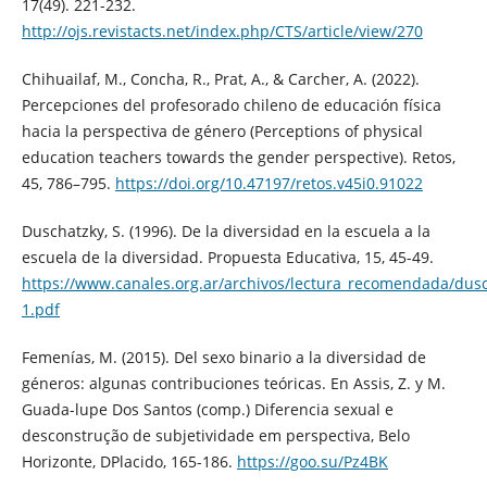
17(49). 221-232.
http://ojs.revistacts.net/index.php/CTS/article/view/270
Chihuailaf, M., Concha, R., Prat, A., & Carcher, A. (2022).
Percepciones del profesorado chileno de educación física
hacia la perspectiva de género (Perceptions of physical
education teachers towards the gender perspective). Retos,
45, 786–795.
https://doi.org/10.47197/retos.v45i0.91022
Duschatzky, S. (1996). De la diversidad en la escuela a la
escuela de la diversidad. Propuesta Educativa, 15, 45-49.
https://www.canales.org.ar/archivos/lectura_recomendada/dus
1.pdf
Femenías, M. (2015). Del sexo binario a la diversidad de
géneros: algunas contribuciones teóricas. En Assis, Z. y M.
Guada-lupe Dos Santos (comp.) Diferencia sexual e
desconstrução de subjetividade em perspectiva, Belo
Horizonte, DPlacido, 165-186.
https://goo.su/Pz4BK