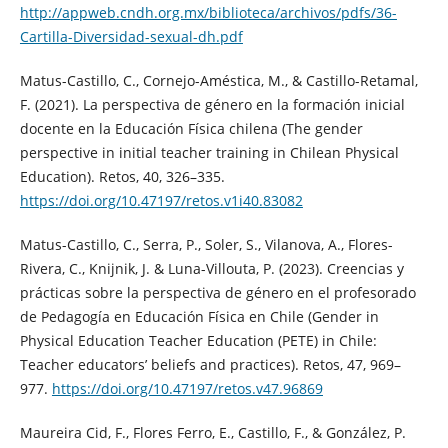
http://appweb.cndh.org.mx/biblioteca/archivos/pdfs/36-
Cartilla-Diversidad-sexual-dh.pdf
Matus-Castillo, C., Cornejo-Améstica, M., & Castillo-Retamal,
F. (2021). La perspectiva de género en la formación inicial
docente en la Educación Física chilena (The gender
perspective in initial teacher training in Chilean Physical
Education). Retos, 40, 326–335.
https://doi.org/10.47197/retos.v1i40.83082
Matus-Castillo, C., Serra, P., Soler, S., Vilanova, A., Flores-
Rivera, C., Knijnik, J. & Luna-Villouta, P. (2023). Creencias y
prácticas sobre la perspectiva de género en el profesorado
de Pedagogía en Educación Física en Chile (Gender in
Physical Education Teacher Education (PETE) in Chile:
Teacher educators’ beliefs and practices). Retos, 47, 969–
977.
https://doi.org/10.47197/retos.v47.96869
Maureira Cid, F., Flores Ferro, E., Castillo, F., & González, P.