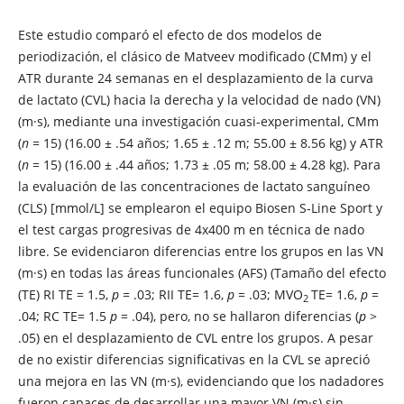
Este estudio comparó el efecto de dos modelos de
periodización, el clásico de Matveev modificado (CMm) y el
ATR durante 24 semanas en el desplazamiento de la curva
de lactato (CVL) hacia la derecha y la velocidad de nado (VN)
(m·s), mediante una investigación cuasi-experimental, CMm
(
n
= 15) (16.00 ± .54 años; 1.65 ± .12 m; 55.00 ± 8.56 kg) y ATR
(
n
= 15) (16.00 ± .44 años; 1.73 ± .05 m; 58.00 ± 4.28 kg). Para
la evaluación de las concentraciones de lactato sanguíneo
(CLS) [mmol/L] se emplearon el equipo Biosen S-Line Sport y
el test cargas progresivas de 4x400 m en técnica de nado
libre. Se evidenciaron diferencias entre los grupos en las VN
(m·s) en todas las áreas funcionales (AFS) (Tamaño del efecto
(TE) RI TE = 1.5,
p
= .03; RII TE= 1.6,
p
= .03; MVO
TE= 1.6,
p
=
2
.04; RC TE= 1.5
p
= .04), pero, no se hallaron diferencias (
p
>
.05) en el desplazamiento de CVL entre los grupos. A pesar
de no existir diferencias significativas en la CVL se apreció
una mejora en las VN (m·s), evidenciando que los nadadores
fueron capaces de desarrollar una mayor VN (m·s) sin