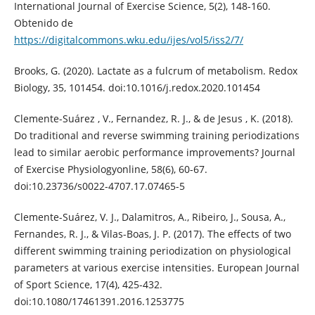
International Journal of Exercise Science, 5(2), 148-160.
Obtenido de
https://digitalcommons.wku.edu/ijes/vol5/iss2/7/
Brooks, G. (2020). Lactate as a fulcrum of metabolism. Redox
Biology, 35, 101454. doi:10.1016/j.redox.2020.101454
Clemente-Suárez , V., Fernandez, R. J., & de Jesus , K. (2018).
Do traditional and reverse swimming training periodizations
lead to similar aerobic performance improvements? Journal
of Exercise Physiologyonline, 58(6), 60-67.
doi:10.23736/s0022-4707.17.07465-5
Clemente-Suárez, V. J., Dalamitros, A., Ribeiro, J., Sousa, A.,
Fernandes, R. J., & Vilas-Boas, J. P. (2017). The effects of two
different swimming training periodization on physiological
parameters at various exercise intensities. European Journal
of Sport Science, 17(4), 425-432.
doi:10.1080/17461391.2016.1253775