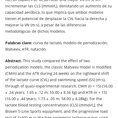
incrementar las CLS [mmol/L], denotando un aumento de su
capacidad aeróbica, lo que implica que ambos modelos
tienen el potencial de desplazar la CVL hacia la derecha y
mejorar la VN (m·s), a pesar de las diferencias
metodológicas de dichos modelos.
Palabras clave:
curva de lactato, modelo de periodización,
Matveev, ATR, natación.
Abstract.
This study compared the effect of two
periodization models, the classic Matveev model is modified
(CMm) and the ATR during 24 weeks on the rightward shift
of the lactate curve (CVL) and swimming speed (SS) (m·s),
through of quasi-experimental research, CMm (n = 15) (16.00
± .54 years; 1.65 ± .12 m; 55.00 ± 8.56 kg) and ATR (n = 15)
(16.00 ± .44 years; 1.73 ± .05 m; 58.00 ± 4.28kg). For the
lactate blood testing concentrations (CLS) [mmol/L], the
Biosen S-Line Sports equipment, and the progressive load
test of 4x400 m in the free-swimming technique was used.