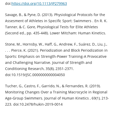
doi:
https://doi.org/10.1113/JP279963
Savage, B., & Pyne, D. (2013). Physiological Protocols for the
Assesment of Athletes in Specific Sport: Swimmers . En R. K.
Tanner, & C. Gore, Physiological Tests for Elite Athletes
(Second ed., pp. 435-448). Lower Mitcham: Human Kinetics.
Stone, M., Hornsby, W., Haff, G., Andrew, F., Suárez, D., Liu, J.,
. . . Pierce, K. (2021). Periodization and Block Periodization in
Sports: Emphasis on Strength-Power Training-A Provocative
and Challenging Narrative. Journal of Strength and
Conditioning Research, 35(8), 2351-2371.
doi:10.1519/JSC.0000000000004050
Tucher, G., Castro, F., Garrido, N., & Fernandes, R. (2019).
Monitoring Changes Over a Training Macrocycle in Regional
Age‐Group Swimmers. Journal of Human Kinetics , 69(1), 213-
223. doi:10.2478/hukin-2019-0014