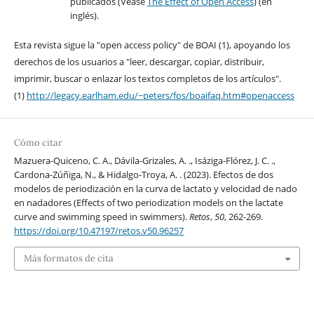
publicados (Véase
The Effect of Open Access
) (en
inglés).
Esta revista sigue la "open access policy" de BOAI (1), apoyando los
derechos de los usuarios a "leer, descargar, copiar, distribuir,
imprimir, buscar o enlazar los textos completos de los artículos".
(1)
http://legacy.earlham.edu/~peters/fos/boaifaq.htm#openaccess
Cómo citar
Mazuera-Quiceno, C. A., Dávila-Grizales, A. ., Isáziga-Flórez, J. C. .,
Cardona-Zúñiga, N., & Hidalgo-Troya, A. . (2023). Efectos de dos
modelos de periodización en la curva de lactato y velocidad de nado
en nadadores (Effects of two periodization models on the lactate
curve and swimming speed in swimmers).
Retos
,
50
, 262-269.
https://doi.org/10.47197/retos.v50.96257
Más formatos de cita