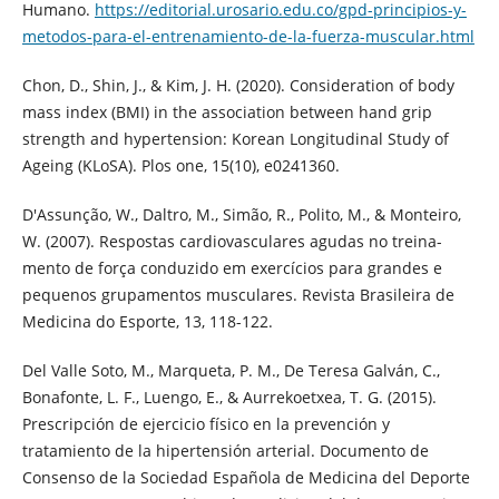
Humano.
https://editorial.urosario.edu.co/gpd-principios-y-
metodos-para-el-entrenamiento-de-la-fuerza-muscular.html
Chon, D., Shin, J., & Kim, J. H. (2020). Consideration of body
mass index (BMI) in the association between hand grip
strength and hypertension: Korean Longitudinal Study of
Ageing (KLoSA). Plos one, 15(10), e0241360.
D'Assunção, W., Daltro, M., Simão, R., Polito, M., & Monteiro,
W. (2007). Respostas cardiovasculares agudas no treina-
mento de força conduzido em exercícios para grandes e
pequenos grupamentos musculares. Revista Brasileira de
Medicina do Esporte, 13, 118-122.
Del Valle Soto, M., Marqueta, P. M., De Teresa Galván, C.,
Bonafonte, L. F., Luengo, E., & Aurrekoetxea, T. G. (2015).
Prescripción de ejercicio físico en la prevención y
tratamiento de la hipertensión arterial. Documento de
Consenso de la Sociedad Española de Medicina del Deporte