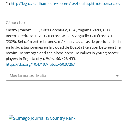
(1)
http://legacy.earlham.edu/~peters/fos/boaifaq.htm#openaccess
Cómo citar
Castro jimenez, L. E., Ortiz Corchuelo, C. A., Yagama Parra, C. D.,
Becerra Pedraza, D. A., Gutierrez, W. D., & Argüello Gutiérrez, Y. P.
(2023). Relación entre la fuerza máxima y las cifras de presión arterial
en futbolistas jóvenes en la ciudad de Bogotá (Relation between the
maximum strength and the blood pressure values in young soccer
players in Bogota city ).
Retos
,
50
, 428-433.
https://doi.org/10.47197/retos.v50.97267
Más formatos de cita