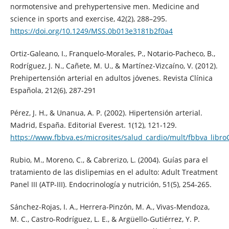
normotensive and prehypertensive men. Medicine and
science in sports and exercise, 42(2), 288–295.
https://doi.org/10.1249/MSS.0b013e3181b2f0a4
Ortiz-Galeano, I., Franquelo-Morales, P., Notario-Pacheco, B.,
Rodríguez, J. N., Cañete, M. U., & Martínez-Vizcaíno, V. (2012).
Prehipertensión arterial en adultos jóvenes. Revista Clínica
Española, 212(6), 287-291
Pérez, J. H., & Unanua, A. P. (2002). Hipertensión arterial.
Madrid, España. Editorial Everest. 1(12), 121-129.
https://www.fbbva.es/microsites/salud_cardio/mult/fbbva_libr
Rubio, M., Moreno, C., & Cabrerizo, L. (2004). Guías para el
tratamiento de las dislipemias en el adulto: Adult Treatment
Panel III (ATP-III). Endocrinología y nutrición, 51(5), 254-265.
Sánchez-Rojas, I. A., Herrera-Pinzón, M. A., Vivas-Mendoza,
M. C., Castro-Rodríguez, L. E., & Argüello-Gutiérrez, Y. P.