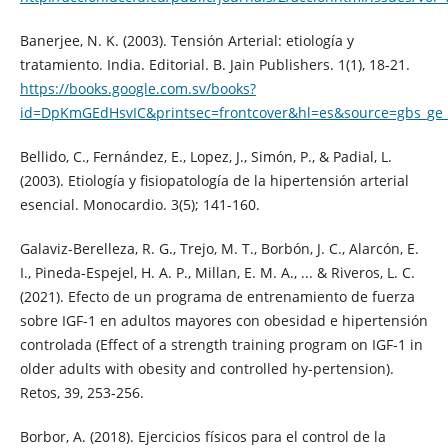
Banerjee, N. K. (2003). Tensión Arterial: etiología y
tratamiento. India. Editorial. B. Jain Publishers. 1(1), 18-21.
https://books.google.com.sv/books?
id=DpKmGEdHsvIC&printsec=frontcover&hl=es&source=gbs_g
Bellido, C., Fernández, E., Lopez, J., Simón, P., & Padial, L.
(2003). Etiología y fisiopatología de la hipertensión arterial
esencial. Monocardio. 3(5); 141-160.
Galaviz-Berelleza, R. G., Trejo, M. T., Borbón, J. C., Alarcón, E.
I., Pineda-Espejel, H. A. P., Millan, E. M. A., ... & Riveros, L. C.
(2021). Efecto de un programa de entrenamiento de fuerza
sobre IGF-1 en adultos mayores con obesidad e hipertensión
controlada (Effect of a strength training program on IGF-1 in
older adults with obesity and controlled hy-pertension).
Retos, 39, 253-256.
Borbor, A. (2018). Ejercicios físicos para el control de la