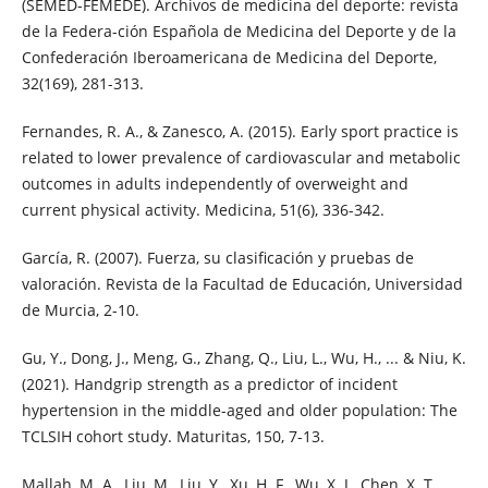
(SEMED-FEMEDE). Archivos de medicina del deporte: revista
de la Federa-ción Española de Medicina del Deporte y de la
Confederación Iberoamericana de Medicina del Deporte,
32(169), 281-313.
Fernandes, R. A., & Zanesco, A. (2015). Early sport practice is
related to lower prevalence of cardiovascular and metabolic
outcomes in adults independently of overweight and
current physical activity. Medicina, 51(6), 336-342.
García, R. (2007). Fuerza, su clasificación y pruebas de
valoración. Revista de la Facultad de Educación, Universidad
de Murcia, 2-10.
Gu, Y., Dong, J., Meng, G., Zhang, Q., Liu, L., Wu, H., ... & Niu, K.
(2021). Handgrip strength as a predictor of incident
hypertension in the middle-aged and older population: The
TCLSIH cohort study. Maturitas, 150, 7-13.
Mallah, M. A., Liu, M., Liu, Y., Xu, H. F., Wu, X. J., Chen, X. T., ...