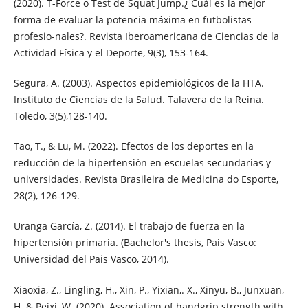
(2020). T-Force o Test de Squat Jump.¿ Cuál es la mejor
forma de evaluar la potencia máxima en futbolistas
profesio-nales?. Revista Iberoamericana de Ciencias de la
Actividad Física y el Deporte, 9(3), 153-164.
Segura, A. (2003). Aspectos epidemiológicos de la HTA.
Instituto de Ciencias de la Salud. Talavera de la Reina.
Toledo, 3(5),128-140.
Tao, T., & Lu, M. (2022). Efectos de los deportes en la
reducción de la hipertensión en escuelas secundarias y
universidades. Revista Brasileira de Medicina do Esporte,
28(2), 126-129.
Uranga García, Z. (2014). El trabajo de fuerza en la
hipertensión primaria. (Bachelor's thesis, Pais Vasco:
Universidad del Pais Vasco, 2014).
Xiaoxia, Z., Lingling, H., Xin, P., Yixian,. X., Xinyu, B., Junxuan,
H. & Peixi, W. (2020). Association of handgrip strength with