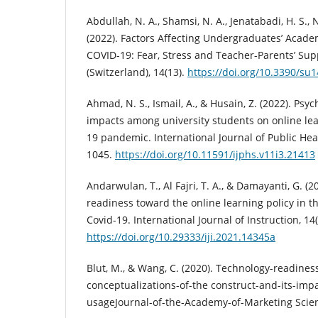
Abdullah, N. A., Shamsi, N. A., Jenatabadi, H. S., N
(2022). Factors Affecting Undergraduates’ Acad
COVID-19: Fear, Stress and Teacher-Parents’ Supp
(Switzerland), 14(13).
https://doi.org/10.3390/su
Ahmad, N. S., Ismail, A., & Husain, Z. (2022). Psy
impacts among university students on online le
19 pandemic. International Journal of Public Heal
1045.
https://doi.org/10.11591/ijphs.v11i3.21413
Andarwulan, T., Al Fajri, T. A., & Damayanti, G. (
readiness toward the online learning policy in 
Covid-19. International Journal of Instruction, 14
https://doi.org/10.29333/iji.2021.14345a
Blut, M., & Wang, C. (2020). Technology-readines
conceptualizations-of-the construct-and-its-imp
usageJournal-of-the-Academy-of-Marketing Scien