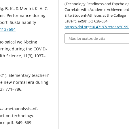
(Technology Readiness and Psycholog
g, B. K., & Mentri, K. A. C.
Correlate with Academic Achievement
emic Performance during
Elite Student-Athletes at the College
Level?).
Retos
,
50
, 628-634.
ort. Sustainability
https://doi.org/10.47197/retos.v50.99
14137694
Más formatos de cita
chological well-being
arning during the COVID-
th Science, 11(3), 1037–
2021). Elementary teachers’
the new normal era during
(3), 771–786.
s-a-metaanalysis-of-
act-on-technology-
ce.pdf. 649–669.