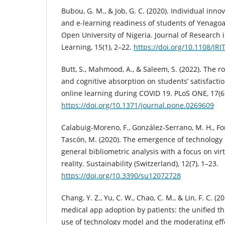
Bubou, G. M., & Job, G. C. (2020). Individual innov
and e-learning readiness of students of Yenagoa
Open University of Nigeria. Journal of Research 
Learning, 15(1), 2–22.
https://doi.org/10.1108/JR
Butt, S., Mahmood, A., & Saleem, S. (2022). The rol
and cognitive absorption on students’ satisfact
online learning during COVID 19. PLoS ONE, 17(6 
https://doi.org/10.1371/journal.pone.0269609
Calabuig-Moreno, F., González-Serrano, M. H., Fo
Tascón, M. (2020). The emergence of technology 
general bibliometric analysis with a focus on v
reality. Sustainability (Switzerland), 12(7), 1–23.
https://doi.org/10.3390/su12072728
Chang, Y. Z., Yu, C. W., Chao, C. M., & Lin, F. C. (
medical app adoption by patients: the unified t
use of technology model and the moderating eff