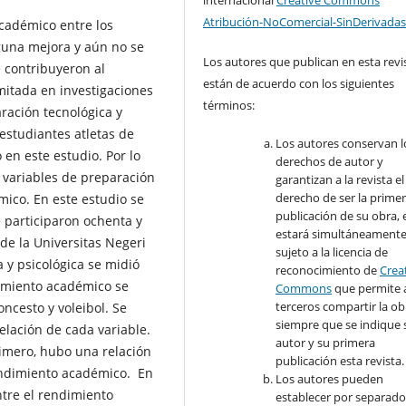
internacional
Creative Commons
Atribución-NoComercial-SinDerivadas
cadémico entre los
guna mejora y aún no se
Los autores que publican en esta revi
 contribuyeron al
están de acuerdo con los siguientes
mitada en investigaciones
términos:
aración tecnológica y
estudiantes atletas de
Los autores conservan l
o en este estudio. Por lo
derechos de autor y
as variables de preparación
garantizan a la revista el
derecho de ser la prime
mico. En este estudio se
publicación de su obra, e
e participaron ochenta y
estará simultáneament
 de la Universitas Negeri
sujeto a la licencia de
 y psicológica se midió
reconocimiento de
Crea
dimiento académico se
Commons
que permite 
terceros compartir la ob
oncesto y voleibol. Se
siempre que se indique 
elación de cada variable.
autor y su primera
rimero, hubo una relación
publicación esta revista.
rendimiento académico. En
Los autores pueden
ntre el rendimiento
establecer por separad