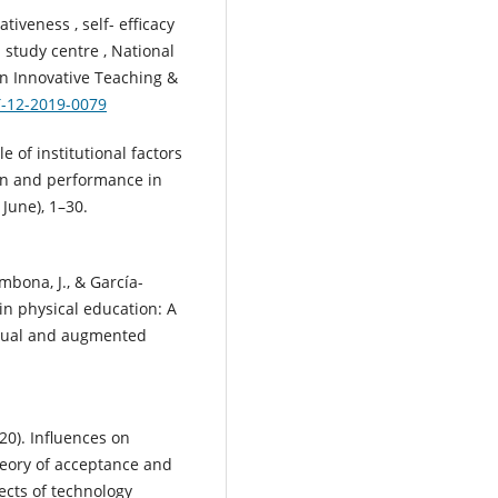
ativeness , self- efficacy
 study centre , National
in Innovative Teaching &
IT-12-2019-0079
e of institutional factors
ion and performance in
June), 1–30.
mbona, J., & García-
in physical education: A
irtual and augmented
2020). Influences on
heory of acceptance and
ects of technology