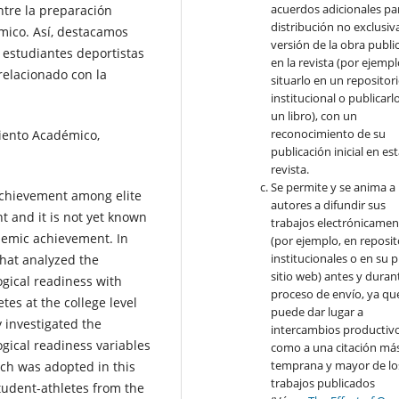
acuerdos adicionales par
ntre la preparación
distribución no exclusiva
émico. Así, destacamos
versión de la obra publi
 estudiantes deportistas
en la revista (por ejempl
relacionado con la
situarlo en un repositor
institucional o publicarl
un libro), con un
reconocimiento de su
iento Académico,
publicación inicial en es
revista.
Se permite y se anima a 
achievement among elite
autores a difundir sus
 and it is not yet known
trabajos electrónicamen
ademic achievement. In
(por ejemplo, en reposit
institucionales o en su 
that analyzed the
sitio web) antes y durant
gical readiness with
proceso de envío, ya qu
es at the college level
puede dar lugar a
y investigated the
intercambios productivo
gical readiness variables
como a una citación má
temprana y mayor de lo
ch was adopted in this
trabajos publicados
student-athletes from the