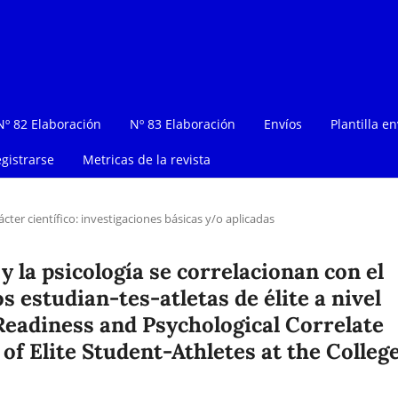
Nº 82 Elaboración
Nº 83 Elaboración
Envíos
Plantilla en
gistrarse
Metricas de la revista
ácter científico: investigaciones básicas y/o aplicadas
y la psicología se correlacionan con el
 estudian-tes-atletas de élite a nivel
Readiness and Psychological Correlate
f Elite Student-Athletes at the Colleg