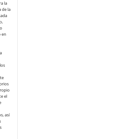
a la
 de la
cada
o,
io
o en
ta
los
te
orios
propio
e el
e
s, así
s
s