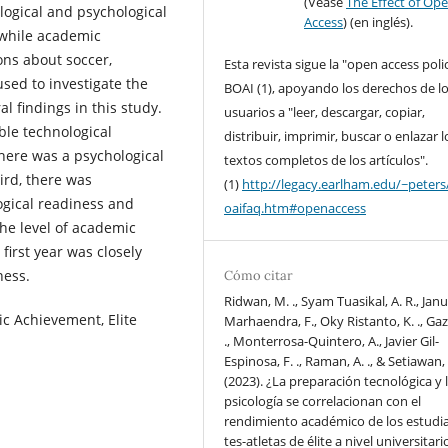
(Véase
The Effect of Op
logical and psychological
Access
) (en inglés).
while academic
ons about soccer,
Esta revista sigue la "open access poli
sed to investigate the
BOAI (1), apoyando los derechos de l
l findings in this study.
usuarios a "leer, descargar, copiar,
ble technological
distribuir, imprimir, buscar o enlazar l
here was a psychological
textos completos de los artículos".
rd, there was
(1)
http://legacy.earlham.edu/~peters
ogical readiness and
oaifaq.htm#openaccess
he level of academic
first year was closely
ness.
Cómo citar
Ridwan, M. ., Syam Tuasikal, A. R., Ja
ic Achievement, Elite
Marhaendra, F., Oky Ristanto, K. ., Gaza
., Monterrosa-Quintero, A., Javier Gil-
Espinosa, F. ., Raman, A. ., & Setiawan, 
(2023). ¿La preparación tecnológica y 
psicología se correlacionan con el
rendimiento académico de los estudi
tes-atletas de élite a nivel universitari