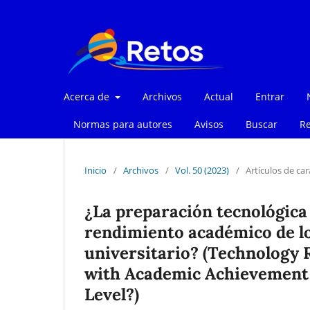
Acerca de
Archivos
Actual
Entrar
Normas para autores
Avisos
Buscar
Re
Inicio
/
Archivos
/
Vol. 50 (2023)
/
Artículos de car
¿La preparación tecnológica 
rendimiento académico de los
universitario? (Technology 
with Academic Achievement o
Level?)