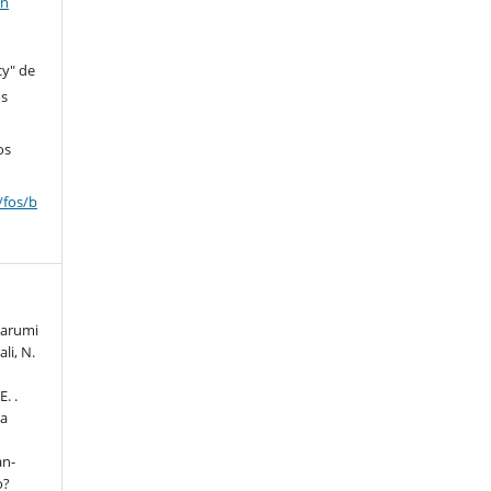
en
cy" de
os
os
/fos/b
nuarumi
li, N.
E. .
la
an-
o?