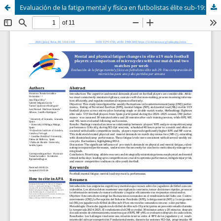
Evaluación de la fatiga mental y física en futbolistas élite sub-19: Una comparación de microciclos para uno y dos partidos por semana