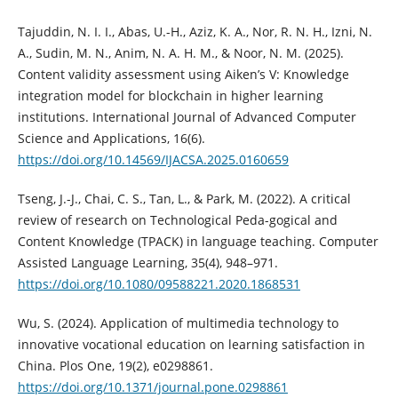
Tajuddin, N. I. I., Abas, U.-H., Aziz, K. A., Nor, R. N. H., Izni, N.
A., Sudin, M. N., Anim, N. A. H. M., & Noor, N. M. (2025).
Content validity assessment using Aiken’s V: Knowledge
integration model for blockchain in higher learning
institutions. International Journal of Advanced Computer
Science and Applications, 16(6).
https://doi.org/10.14569/IJACSA.2025.0160659
Tseng, J.-J., Chai, C. S., Tan, L., & Park, M. (2022). A critical
review of research on Technological Peda-gogical and
Content Knowledge (TPACK) in language teaching. Computer
Assisted Language Learning, 35(4), 948–971.
https://doi.org/10.1080/09588221.2020.1868531
Wu, S. (2024). Application of multimedia technology to
innovative vocational education on learning satisfaction in
China. Plos One, 19(2), e0298861.
https://doi.org/10.1371/journal.pone.0298861