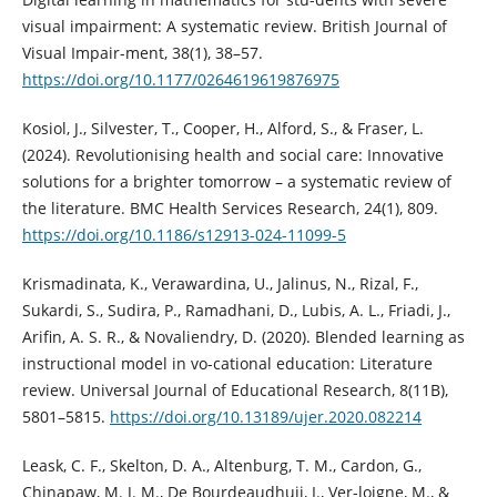
visual impairment: A systematic review. British Journal of
Visual Impair-ment, 38(1), 38–57.
https://doi.org/10.1177/0264619619876975
Kosiol, J., Silvester, T., Cooper, H., Alford, S., & Fraser, L.
(2024). Revolutionising health and social care: Innovative
solutions for a brighter tomorrow – a systematic review of
the literature. BMC Health Services Research, 24(1), 809.
https://doi.org/10.1186/s12913-024-11099-5
Krismadinata, K., Verawardina, U., Jalinus, N., Rizal, F.,
Sukardi, S., Sudira, P., Ramadhani, D., Lubis, A. L., Friadi, J.,
Arifin, A. S. R., & Novaliendry, D. (2020). Blended learning as
instructional model in vo-cational education: Literature
review. Universal Journal of Educational Research, 8(11B),
5801–5815.
https://doi.org/10.13189/ujer.2020.082214
Leask, C. F., Skelton, D. A., Altenburg, T. M., Cardon, G.,
Chinapaw, M. J. M., De Bourdeaudhuij, I., Ver-loigne, M., &