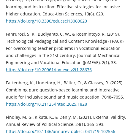
learning and instruction: Effective strategies for inclusive
higher education. Educa-tion Sciences, 13(6), 620.
https://doi.org/10.3390/educsci13060620
Fahrurozi, S. K., Budiyanto, C. W., & Roemintoyo, R. (2019).
Technological Pedagogical and Content Knowledge (TPACK)
For overcoming teacher problems in vocational education
and challenges in the 21st century. Journal of Mechanical
Engineering and Vocational Education (JoMEVE), 2(1), 33.
https://doi.org/10.20961/jomeve.v2i1.28676
Falkenberg, K., Lindetorp, H., Bälter, O., & Glassey, R. (2025).
Combining pure question-based learning and interactive
audio for inclusive sound and music education. 7048–7055.
https://doi.org/10.21125/inted.2025.1828
Findley, M. G., Kikuta, K., & Denly, M. (2021). External validity.
Annual Review of Political Science, 24(1), 365–393.
https://doi.org/10.1146/annurev-polisci-041719-102556