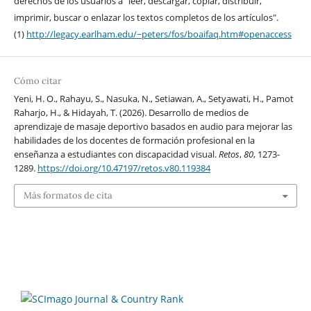
derechos de los usuarios a "leer, descargar, copiar, distribuir,
imprimir, buscar o enlazar los textos completos de los artículos".
(1)
http://legacy.earlham.edu/~peters/fos/boaifaq.htm#openaccess
Cómo citar
Yeni, H. O., Rahayu, S., Nasuka, N., Setiawan, A., Setyawati, H., Pamot
Raharjo, H., & Hidayah, T. (2026). Desarrollo de medios de
aprendizaje de masaje deportivo basados en audio para mejorar las
habilidades de los docentes de formación profesional en la
enseñanza a estudiantes con discapacidad visual.
Retos
,
80
, 1273-
1289.
https://doi.org/10.47197/retos.v80.119384
Más formatos de cita