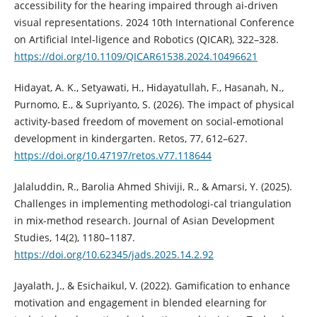
accessibility for the hearing impaired through ai-driven
visual representations. 2024 10th International Conference
on Artificial Intel-ligence and Robotics (QICAR), 322–328.
https://doi.org/10.1109/QICAR61538.2024.10496621
Hidayat, A. K., Setyawati, H., Hidayatullah, F., Hasanah, N.,
Purnomo, E., & Supriyanto, S. (2026). The impact of physical
activity-based freedom of movement on social-emotional
development in kindergarten. Retos, 77, 612–627.
https://doi.org/10.47197/retos.v77.118644
Jalaluddin, R., Barolia Ahmed Shiviji, R., & Amarsi, Y. (2025).
Challenges in implementing methodologi-cal triangulation
in mix-method research. Journal of Asian Development
Studies, 14(2), 1180–1187.
https://doi.org/10.62345/jads.2025.14.2.92
Jayalath, J., & Esichaikul, V. (2022). Gamification to enhance
motivation and engagement in blended elearning for