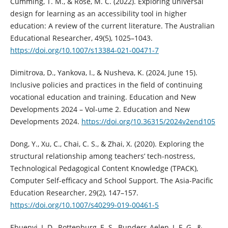
Cumming, T. M., & Rose, M. C. (2022). Exploring universal
design for learning as an accessibility tool in higher
education: A review of the current literature. The Australian
Educational Researcher, 49(5), 1025–1043.
https://doi.org/10.1007/s13384-021-00471-7
Dimitrova, D., Yankova, I., & Nusheva, K. (2024, June 15).
Inclusive policies and practices in the field of continuing
vocational education and training. Education and New
Developments 2024 – Vol-ume 2. Education and New
Developments 2024.
https://doi.org/10.36315/2024v2end105
Dong, Y., Xu, C., Chai, C. S., & Zhai, X. (2020). Exploring the
structural relationship among teachers’ tech-nostress,
Technological Pedagogical Content Knowledge (TPACK),
Computer Self-efficacy and School Support. The Asia-Pacific
Education Researcher, 29(2), 147–157.
https://doi.org/10.1007/s40299-019-00461-5
Ebuenyi, I. D., Rottenburg, E. S., Bunders-Aelen, J. F. G., &