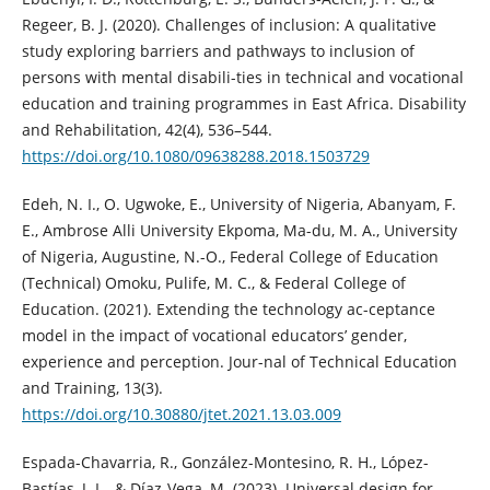
Regeer, B. J. (2020). Challenges of inclusion: A qualitative
study exploring barriers and pathways to inclusion of
persons with mental disabili-ties in technical and vocational
education and training programmes in East Africa. Disability
and Rehabilitation, 42(4), 536–544.
https://doi.org/10.1080/09638288.2018.1503729
Edeh, N. I., O. Ugwoke, E., University of Nigeria, Abanyam, F.
E., Ambrose Alli University Ekpoma, Ma-du, M. A., University
of Nigeria, Augustine, N.-O., Federal College of Education
(Technical) Omoku, Pulife, M. C., & Federal College of
Education. (2021). Extending the technology ac-ceptance
model in the impact of vocational educators’ gender,
experience and perception. Jour-nal of Technical Education
and Training, 13(3).
https://doi.org/10.30880/jtet.2021.13.03.009
Espada-Chavarria, R., González-Montesino, R. H., López-
Bastías, J. L., & Díaz-Vega, M. (2023). Universal design for