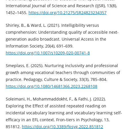
International Journal of Science and Research (IJSR), 13(8),
1452–1455.
https://doi.org/10.21275/SR24823234357
Shirley, B., & Ward, L. (2021). Intelligibility versus
comprehension: Understanding quality of accessible next-
generation audio broadcast. Universal Access in the
Information Society, 20(4), 691–699.
https://doi.org/10.1007/s10209-020-00741-8
Smeplass, E. (2025). Nurturing inclusivity and professional
growth among vocational teachers through communities of
practice. Pedagogy, Culture & Society, 33(3), 785–804.
https://doi.org/10.1080/14681366.2023.2268108
Soleimani, H., Mohammaddokht, F., & Fathi, J. (2022).
Exploring the Effect of assisted repeated reading on
incidental vocabulary learning and vocabulary learning self-
efficacy in an EFL context. Fron-tiers in Psychology, 13,
851812.
https://doi.org/10.3389/fpsyg.2022.851812