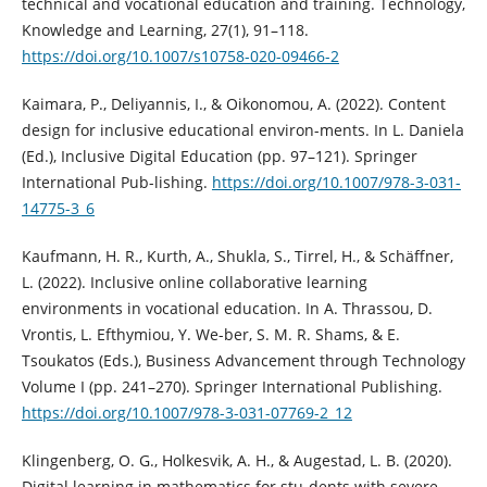
technical and vocational education and training. Technology,
Knowledge and Learning, 27(1), 91–118.
https://doi.org/10.1007/s10758-020-09466-2
Kaimara, P., Deliyannis, I., & Oikonomou, A. (2022). Content
design for inclusive educational environ-ments. In L. Daniela
(Ed.), Inclusive Digital Education (pp. 97–121). Springer
International Pub-lishing.
https://doi.org/10.1007/978-3-031-
14775-3_6
Kaufmann, H. R., Kurth, A., Shukla, S., Tirrel, H., & Schäffner,
L. (2022). Inclusive online collaborative learning
environments in vocational education. In A. Thrassou, D.
Vrontis, L. Efthymiou, Y. We-ber, S. M. R. Shams, & E.
Tsoukatos (Eds.), Business Advancement through Technology
Volume I (pp. 241–270). Springer International Publishing.
https://doi.org/10.1007/978-3-031-07769-2_12
Klingenberg, O. G., Holkesvik, A. H., & Augestad, L. B. (2020).
Digital learning in mathematics for stu-dents with severe